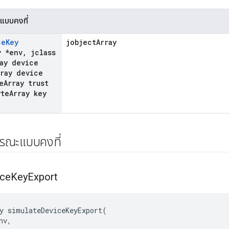
แบบคงที่
ce
Key
jobjectArray
v *env
,
jclass
ay device
rray device
e
Array trust
te
Array key
ารณะแบบคงที่
ice
Key
Export
y simulateDeviceKeyExport(

v,
