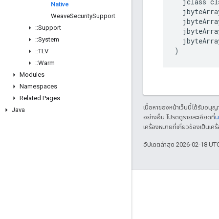
  jclass cls
Native
  jbyteArra
Weave
Security
Support
  jbyteArra
::
Support
  jbyteArra
::
System
  jbyteArra
)
::
TLV
::
Warm
Modules
Namespaces
Related Pages
เนื้อหาของหน้าเว็บนี้ได้รับอนุ
Java
อย่างอื่น โปรดดูรายละเอียดที่
น
เครื่องหมายที่เกี่ยวข้องเป็น
อัปเดตล่าสุด 2026-02-18 UT
GitHub
OpenWeave
Happy