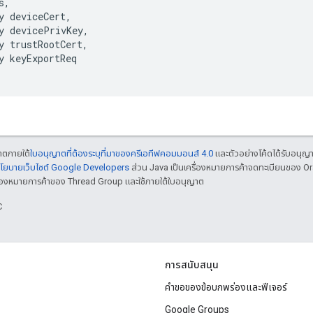
,

y deviceCert,

y devicePrivKey,

y trustRootCert,

y keyExportReq

ญาตภายใต้
ใบอนุญาตที่ต้องระบุที่มาของครีเอทีฟคอมมอนส์ 4.0
และตัวอย่างโค้ดได้รับอนุญ
โยบายเว็บไซต์ Google Developers
ส่วน Java เป็นเครื่องหมายการค้าจดทะเบียนของ O
เครื่องหมายการค้าของ Thread Group และใช้ภายใต้ใบอนุญาต
C
การสนับสนุน
คำขอของข้อบกพร่องและฟีเจอร์
Google Groups