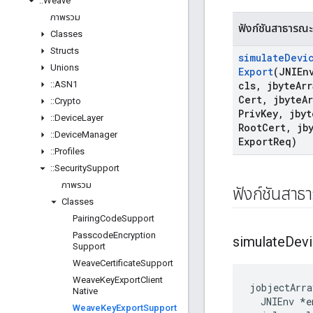
::
Weave
ภาพรวม
ฟังก์ชันสาธารณะ
Classes
Structs
simulate
Devi
Unions
Export
(JNIEn
::
ASN1
cls
,
jbyte
Arr
Cert
,
jbyte
A
::
Crypto
Priv
Key
,
jbyt
::
Device
Layer
Root
Cert
,
jby
::
Device
Manager
Export
Req)
::
Profiles
::
Security
Support
ภาพรวม
ฟังก์ชันสาธ
Classes
Pairing
Code
Support
Passcode
Encryption
simulate
Dev
Support
Weave
Certificate
Support
Weave
Key
Export
Client
jobjectArra
Native
  JNIEnv *en
Weave
Key
Export
Support