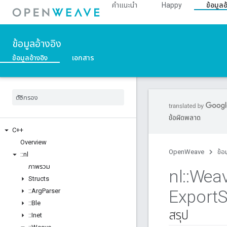
คำแนะนำ
Happy
ข้อมูลอ
ข้อมูลอ้างอิง
ข้อมูลอ้างอิง
เอกสาร
ข้อผิดพลาด
C++
Overview
OpenWeave
ข้อ
::
nl
ภาพรวม
nl
::
Wea
Structs
Export
S
::
Arg
Parser
::
Ble
สรุป
::
Inet