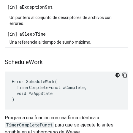
[in] a
Exception
Set
Un puntero al conjunto de descriptores de archivos con
errores.
[in] a
Sleep
Time
Una referencia al tiempo de sueño máximo.
Schedule
Work
Error ScheduleWork(

  TimerCompleteFunct aComplete,

  void *aAppState

)
Programa una función con una firma idéntica a
TimerCompleteFunct
para que se ejecute lo antes
posible en el subproceso de Weave.