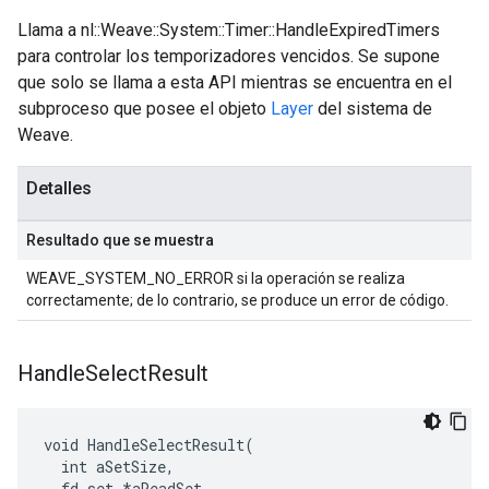
Llama a nl::Weave::System::Timer::HandleExpiredTimers
para controlar los temporizadores vencidos. Se supone
que solo se llama a esta API mientras se encuentra en el
subproceso que posee el objeto
Layer
del sistema de
Weave.
Detalles
Resultado que se muestra
WEAVE_SYSTEM_NO_ERROR si la operación se realiza
correctamente; de lo contrario, se produce un error de código.
Handle
Select
Result
void HandleSelectResult(

  int aSetSize,

  fd_set *aReadSet,
