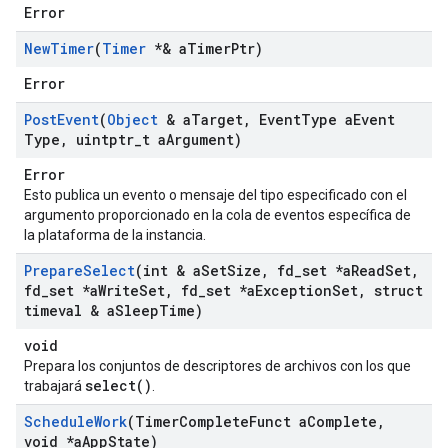
Error
New
Timer
(
Timer
*& a
Timer
Ptr)
Error
Post
Event
(
Object
& a
Target
,
Event
Type a
Event
Type
,
uintptr
_
t a
Argument)
Error
Esto publica un evento o mensaje del tipo especificado con el
argumento proporcionado en la cola de eventos específica de
la plataforma de la instancia.
Prepare
Select
(int & a
Set
Size
,
fd
_
set *a
Read
Set
,
fd
_
set *a
Write
Set
,
fd
_
set *a
Exception
Set
,
struct
timeval & a
Sleep
Time)
void
Prepara los conjuntos de descriptores de archivos con los que
select()
trabajará
.
Schedule
Work
(Timer
Complete
Funct a
Complete
,
void *a
App
State)