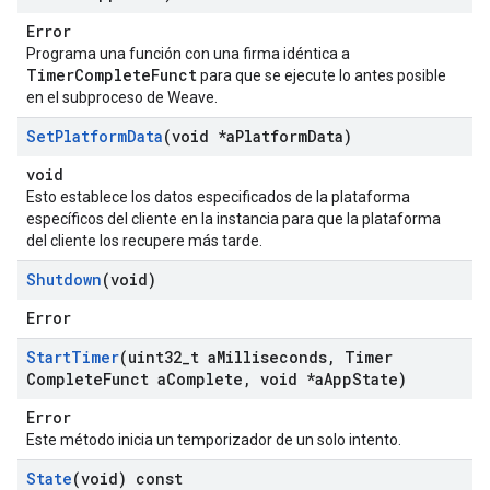
Error
Programa una función con una firma idéntica a
TimerCompleteFunct
para que se ejecute lo antes posible
en el subproceso de Weave.
Set
Platform
Data
(void *a
Platform
Data)
void
Esto establece los datos especificados de la plataforma
específicos del cliente en la instancia para que la plataforma
del cliente los recupere más tarde.
Shutdown
(void)
Error
Start
Timer
(uint32
_
t a
Milliseconds
,
Timer
Complete
Funct a
Complete
,
void *a
App
State)
Error
Este método inicia un temporizador de un solo intento.
State
(void) const