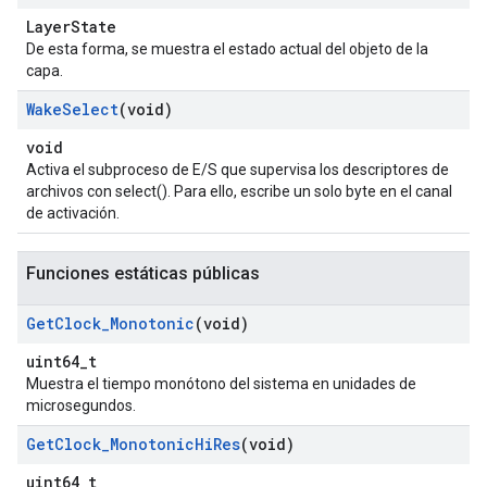
LayerState
De esta forma, se muestra el estado actual del objeto de la
capa.
Wake
Select
(void)
void
Activa el subproceso de E/S que supervisa los descriptores de
archivos con select(). Para ello, escribe un solo byte en el canal
de activación.
Funciones estáticas públicas
Get
Clock
_
Monotonic
(void)
uint64_t
Muestra el tiempo monótono del sistema en unidades de
microsegundos.
Get
Clock
_
Monotonic
Hi
Res
(void)
uint64_t