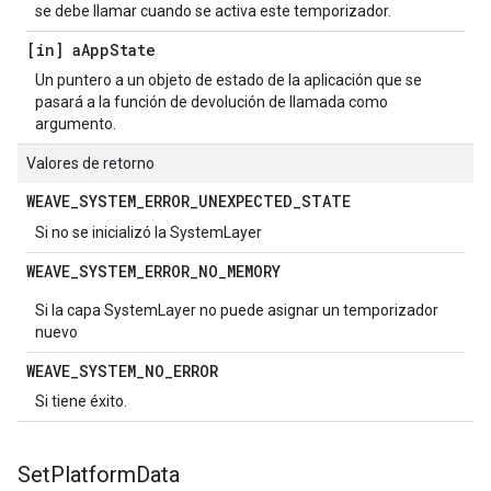
se debe llamar cuando se activa este temporizador.
[in] a
App
State
Un puntero a un objeto de estado de la aplicación que se
pasará a la función de devolución de llamada como
argumento.
Valores de retorno
WEAVE
_
SYSTEM
_
ERROR
_
UNEXPECTED
_
STATE
Si no se inicializó la SystemLayer
WEAVE
_
SYSTEM
_
ERROR
_
NO
_
MEMORY
Si la capa SystemLayer no puede asignar un temporizador
nuevo
WEAVE
_
SYSTEM
_
NO
_
ERROR
Si tiene éxito.
Set
Platform
Data