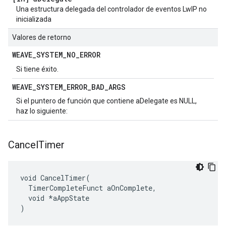
Una estructura delegada del controlador de eventos LwIP no
inicializada
Valores de retorno
WEAVE
_
SYSTEM
_
NO
_
ERROR
Si tiene éxito.
WEAVE
_
SYSTEM
_
ERROR
_
BAD
_
ARGS
Si el puntero de función que contiene aDelegate es NULL,
haz lo siguiente:
Cancel
Timer
void CancelTimer(

  TimerCompleteFunct aOnComplete,

  void *aAppState

)