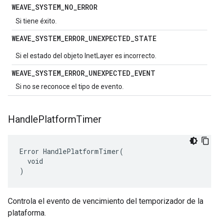
WEAVE
_
SYSTEM
_
NO
_
ERROR
Si tiene éxito.
WEAVE
_
SYSTEM
_
ERROR
_
UNEXPECTED
_
STATE
Si el estado del objeto InetLayer es incorrecto.
WEAVE
_
SYSTEM
_
ERROR
_
UNEXPECTED
_
EVENT
Si no se reconoce el tipo de evento.
Handle
Platform
Timer
Error HandlePlatformTimer(

  void

)
Controla el evento de vencimiento del temporizador de la
plataforma.