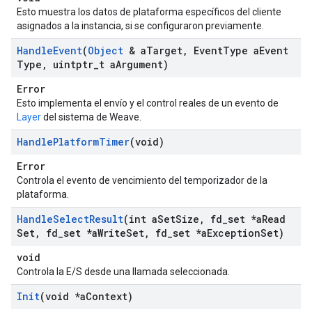
Esto muestra los datos de plataforma específicos del cliente
asignados a la instancia, si se configuraron previamente.
Handle
Event
(
Object
& a
Target
,
Event
Type a
Event
Type
,
uintptr
_
t a
Argument)
Error
Esto implementa el envío y el control reales de un evento de
Layer
del sistema de Weave.
Handle
Platform
Timer
(void)
Error
Controla el evento de vencimiento del temporizador de la
plataforma.
Handle
Select
Result
(int a
Set
Size
,
fd
_
set *a
Read
Set
,
fd
_
set *a
Write
Set
,
fd
_
set *a
Exception
Set)
void
Controla la E/S desde una llamada seleccionada.
Init
(void *a
Context)