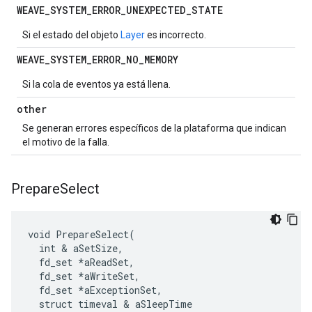
WEAVE
_
SYSTEM
_
ERROR
_
UNEXPECTED
_
STATE
Si el estado del objeto
Layer
es incorrecto.
WEAVE
_
SYSTEM
_
ERROR
_
NO
_
MEMORY
Si la cola de eventos ya está llena.
other
Se generan errores específicos de la plataforma que indican
el motivo de la falla.
Prepare
Select
void PrepareSelect(

  int & aSetSize,

  fd_set *aReadSet,

  fd_set *aWriteSet,

  fd_set *aExceptionSet,

  struct timeval & aSleepTime
