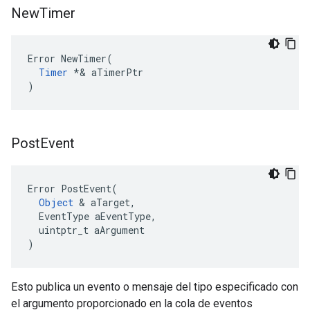
New
Timer
Error NewTimer(

Timer
 *& aTimerPtr

)
Post
Event
Error PostEvent(

Object
 & aTarget,

  EventType aEventType,

  uintptr_t aArgument

)
Esto publica un evento o mensaje del tipo especificado con
el argumento proporcionado en la cola de eventos