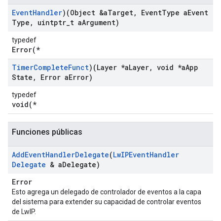
Event
Handler
)(Object &a
Target
,
Event
Type a
Event
Type
,
uintptr
_
t a
Argument)
typedef
Error(*
Timer
Complete
Funct
)(Layer *a
Layer
,
void *a
App
State
,
Error a
Error)
typedef
void(*
Funciones públicas
Add
Event
Handler
Delegate
(
Lw
IPEvent
Handler
Delegate
& a
Delegate)
Error
Esto agrega un delegado de controlador de eventos a la capa
del sistema para extender su capacidad de controlar eventos
de LwIP.