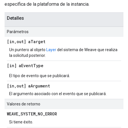
específica de la plataforma de la instancia.
Detalles
Parámetros
[in
,
out] a
Target
Un puntero al objeto
Layer
del sistema de Weave que realiza
la solicitud posterior.
[in] a
Event
Type
El tipo de evento que se publicará.
[in
,
out] a
Argument
El argumento asociado con el evento que se publicará.
Valores de retorno
WEAVE
_
SYSTEM
_
NO
_
ERROR
Si tiene éxito.