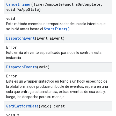
Cancel
Timer
(Timer
Complete
Funct a
On
Complete
,
void *a
App
State)
void
Este método cancela un temporizador de un solo intento que
StartTimer()
se inició antes hasta el
.
Dispatch
Event
(Event a
Event)
Error
Esto envía el evento especificado para que lo controle esta
instancia.
Dispatch
Events
(void)
Error
Este es un wrapper sintáctico en torno a un hook específico de
la plataforma que produce un bucle de eventos, espera en una
cola que entrega esta instancia, extrae eventos de esa cola y,
luego, los despacha para su manejo.
Get
Platform
Data
(void) const
void *