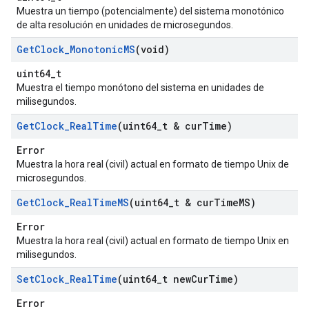
Muestra un tiempo (potencialmente) del sistema monotónico
de alta resolución en unidades de microsegundos.
Get
Clock
_
Monotonic
MS
(void)
uint64_t
Muestra el tiempo monótono del sistema en unidades de
milisegundos.
Get
Clock
_
Real
Time
(uint64
_
t & cur
Time)
Error
Muestra la hora real (civil) actual en formato de tiempo Unix de
microsegundos.
Get
Clock
_
Real
Time
MS
(uint64
_
t & cur
Time
MS)
Error
Muestra la hora real (civil) actual en formato de tiempo Unix en
milisegundos.
Set
Clock
_
Real
Time
(uint64
_
t new
Cur
Time)
Error