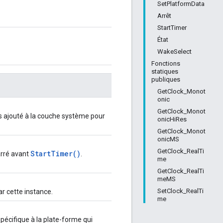
SetPlatformData
Arrêt
StartTimer
État
WakeSelect
Fonctions
statiques
publiques
GetClock_Monot
onic
GetClock_Monot
s ajouté à la couche système pour
onicHiRes
GetClock_Monot
onicMS
GetClock_RealTi
StartTimer()
rré avant
.
me
GetClock_RealTi
meMS
SetClock_RealTi
r cette instance.
me
spécifique à la plate-forme qui