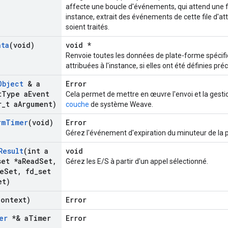
affecte une boucle d'événements, qui attend une fi
instance, extrait des événements de cette file d'att
soient traités.
ata
(void)
void *
Renvoie toutes les données de plate-forme spécifiq
attribuées à l'instance, si elles ont été définies 
Object
& a
Error
t
Type a
Event
Cela permet de mettre en œuvre l'envoi et la gest
r
_
t a
Argument)
couche
de système Weave.
rm
Timer
(void)
Error
Gérez l'événement d'expiration du minuteur de la 
Result
(int a
void
set *a
Read
Set
,
Gérez les E/S à partir d'un appel sélectionné.
e
Set
,
fd
_
set
et)
Context)
Error
er
*& a
Timer
Error