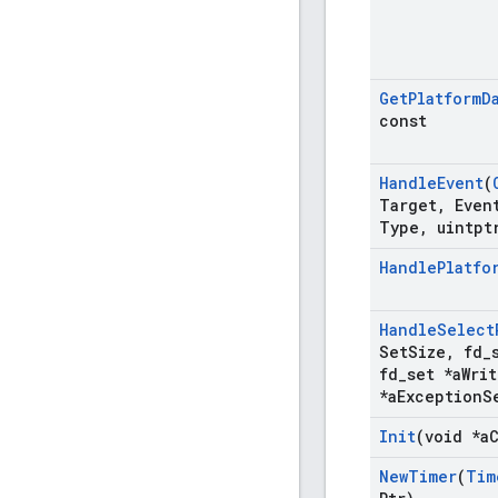
Get
Platform
D
const
Handle
Event
(
Target
,
Even
Type
,
uintpt
Handle
Platfo
Handle
Select
Set
Size
,
fd
_
fd
_
set *a
Writ
*a
Exception
S
Init
(void *a
New
Timer
(
Tim