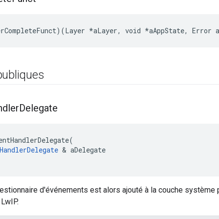
rCompleteFunct)(Layer *aLayer, void *aAppState, Error 
publiques
dler
Delegate
entHandlerDelegate(

HandlerDelegate
 & aDelegate

estionnaire d'événements est alors ajouté à la couche système p
LwIP.