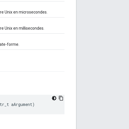
eure Unix en microsecondes.
ure Unix en millisecondes.
plate-forme.
tr_t aArgument)