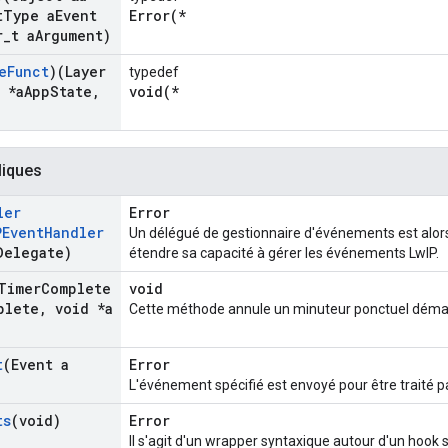
t
Type a
Event
Error(*
r
_
t a
Argument)
e
Funct
)(Layer
typedef
 *a
App
State
,
void(*
liques
ler
Error
PEvent
Handler
Un délégué de gestionnaire d'événements est alor
Delegate)
étendre sa capacité à gérer les événements LwIP.
Timer
Complete
void
plete
,
void *a
Cette méthode annule un minuteur ponctuel déma
t
(Event a
Error
L'événement spécifié est envoyé pour être traité pa
ts
(void)
Error
Il s'agit d'un wrapper syntaxique autour d'un hook 