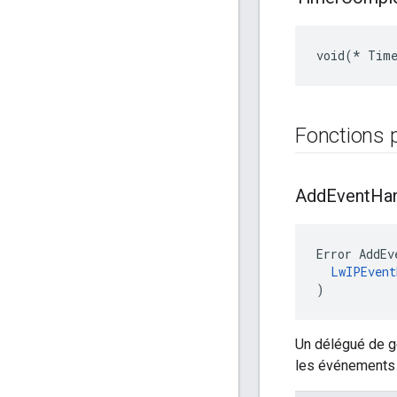
void(* Time
Fonctions 
Add
Event
Han
Error AddEv
LwIPEvent
)
Un délégué de g
les événements 