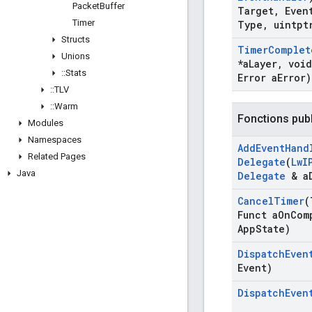
Packet
Buffer
Target
,
Even
Timer
Type
,
uintpt
Structs
Timer
Complet
Unions
*a
Layer
,
void
::
Stats
Error a
Error)
::
TLV
::
Warm
Fonctions pub
Modules
Namespaces
Add
Event
Hand
Related Pages
Delegate
(
Lw
I
Java
Delegate
& a
Cancel
Timer
(
Funct a
On
Com
App
State)
Dispatch
Even
Event)
Dispatch
Even