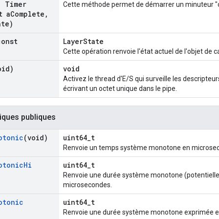
,
Timer
Cette méthode permet de démarrer un minuteur "o
t a
Complete
,
ate)
const
LayerState
Cette opération renvoie l'état actuel de l'objet de c
oid)
void
Activez le thread d'E/S qui surveille les descripteurs
écrivant un octet unique dans le pipe.
iques publiques
otonic
(void)
uint64_t
Renvoie un temps système monotone en microse
otonic
Hi
uint64_t
Renvoie une durée système monotone (potentielle
microsecondes.
otonic
uint64_t
Renvoie une durée système monotone exprimée en