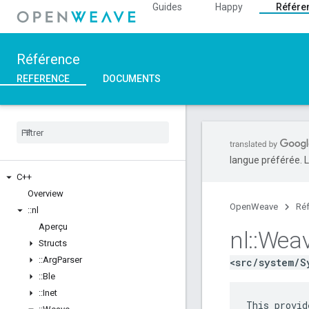
Guides
Happy
Référe
Référence
REFERENCE
DOCUMENTS
langue préférée. L
C++
Overview
OpenWeave
Ré
::
nl
Aperçu
nl
::
Wea
Structs
::
Arg
Parser
<src/system/S
::
Ble
::
Inet
This provid