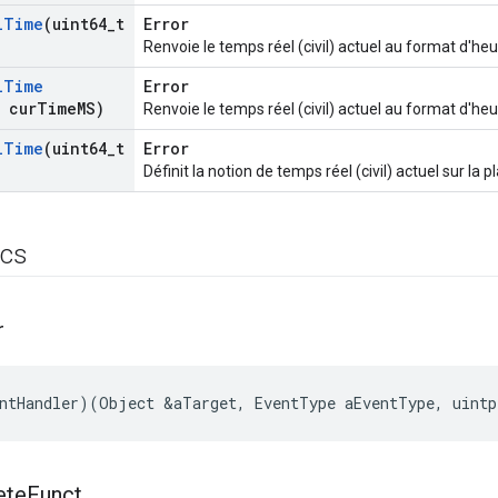
l
Time
(uint64
_
t
Error
Renvoie le temps réel (civil) actuel au format d'h
l
Time
Error
 cur
Time
MS)
Renvoie le temps réel (civil) actuel au format d'he
l
Time
(uint64
_
t
Error
Définit la notion de temps réel (civil) actuel sur la 
ics
r
ntHandler)(Object &aTarget, EventType aEventType, uintp
ete
Funct