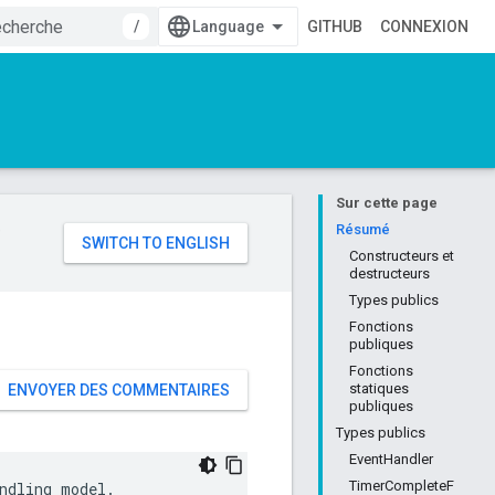
/
GITHUB
CONNEXION
Sur cette page
e
Résumé
Constructeurs et
destructeurs
Types publics
Fonctions
publiques
Fonctions
statiques
ENVOYER DES COMMENTAIRES
publiques
Types publics
EventHandler
TimerCompleteF
ndling model.