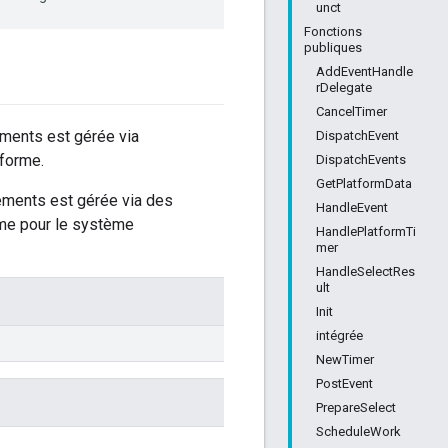
unct
Fonctions
publiques
AddEventHandle
rDelegate
CancelTimer
nements est gérée via
DispatchEvent
-forme.
DispatchEvents
GetPlatformData
nements est gérée via des
HandleEvent
me pour le système
HandlePlatformTi
mer
HandleSelectRes
ult
Init
intégrée
NewTimer
PostEvent
PrepareSelect
ScheduleWork