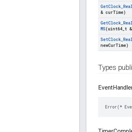
Get
Clock
_
Rea
& cur
Time)
Get
Clock
_
Rea
MS
(uint64
_
t &
Set
Clock
_
Rea
new
Cur
Time)
Types publ
Event
Handle
Error(* Eve
Timer
Compl