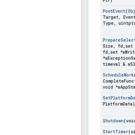
Ptr)
Post
Event
(
Ob
Target
,
Even
Type
,
uintpt
Prepare
Selec
Size
,
fd
_
set
fd
_
set *a
Writ
*a
Exception
S
timeval & a
S
Schedule
Work
Complete
Func
void *a
App
St
Set
Platform
D
Platform
Data)
Shutdown
(voi
Start
Timer
(u