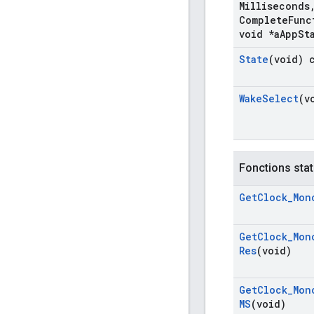
Milliseconds
Complete
Func
void *a
App
St
State
(void) 
Wake
Select
(v
Fonctions stat
Get
Clock
_
Mon
Get
Clock
_
Mon
Res
(void)
Get
Clock
_
Mon
MS
(void)