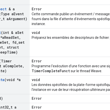
ject
& a
Error
t
Type a
Event
Cette commande publie un événement / message d
r
_
t a
Argument)
fourni dans la file d'attente d'événements spécifiq
instance.
t
(int & a
Set
void
 *a
Read
Set
,
Préparez les ensembles de descripteurs de fichier
e
Set
,
fd
_
set
et
,
struct
leep
Time)
(Timer
Error
t a
Complete
,
Programme l'exécution d'une fonction avec une si
ate)
TimerCompleteFunct
sur le thread Weave.
ata
(void *a
void
Les données spécifiées de la plate-forme spécifique
l'instance en vue de leur récupération ultérieure pa
d)
Error
int32
_
t a
Error