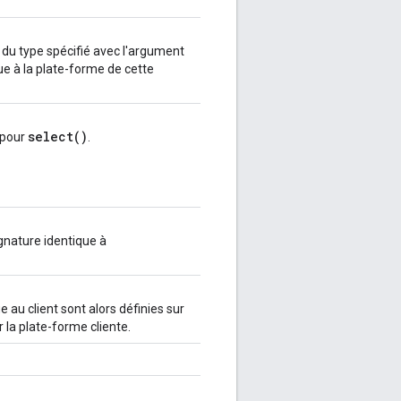
u type spécifié avec l'argument
ue à la plate-forme de cette
select()
 pour
.
gnature identique à
 au client sont alors définies sur
r la plate-forme cliente.