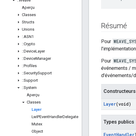
::
Weave
Aperçu
Classes
Structs
Résumé
Unions
::
ASN1
Pour
WEAVE_SY
::
Crypto
l'implémentation
::
Device
Layer
::
Device
Manager
Pour
WEAVE_SY
::
Profiles
événements / me
::
Security
Support
d'événements/
::
Support
::
System
Constructeurs
Aperçu
Classes
Layer
(void)
Layer
Lw
IPEvent
Handler
Delegate
Types publics
Mutex
Object
Event
Handler