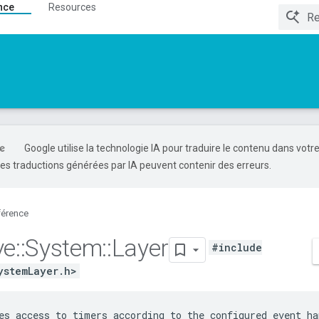
nce
Resources
Google utilise la technologie IA pour traduire le contenu dans votr
es traductions générées par IA peuvent contenir des erreurs.
férence
ve
::
System
::
Layer
#include
ystemLayer.h>
es access to timers according to the configured event ha