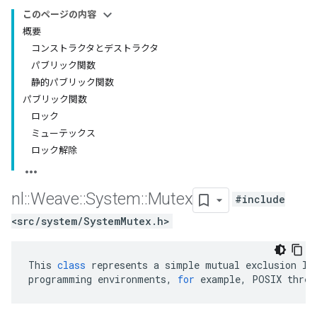
このページの内容
概要
コンストラクタとデストラクタ
パブリック関数
静的パブリック関数
パブリック関数
ロック
ミューテックス
ロック解除
nl
::
Weave
::
System
::
Mutex
#include
<src/system/SystemMutex.h>
This
class
represents
a
simple
mutual
exclusion
lo
programming
environments
,
for
example
,
POSIX
threa