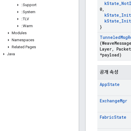
k
State
_
Not
::
Support
0
,
::
System
k
State
_
Init
::
TLV
k
State
_
Ini
::
Warm
}
Modules
Tunneled
Msg
R
Namespaces
(Weave
Messag
Related Pages
Layer
,
Packet
Java
*payload)
공개 속성
App
State
Exchange
Mgr
Fabric
State