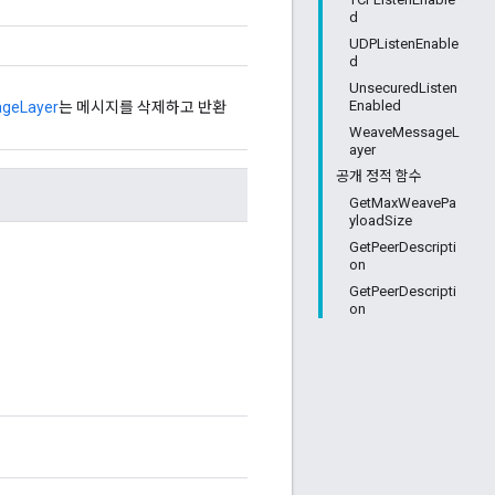
d
UDPListenEnable
d
UnsecuredListen
Enabled
geLayer
는 메시지를 삭제하고 반환
WeaveMessageL
ayer
공개 정적 함수
GetMaxWeavePa
yloadSize
GetPeerDescripti
on
GetPeerDescripti
on