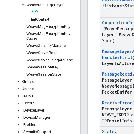
Weave
Message
Layer
*listener
Sta
개요
Init
Context
Connection
Re
Weave
Msg
Encryption
Key
(Weave
Messag
Weave
Msg
Encryption
Key
Layer
,
Weave
Cache
*con)
Weave
Security
Manager
Message
Layer
Weave
Server
Base
Handler
Funct
Weave
Server
Delegate
Base
Layer
Is
Active
Weave
Session
Key
Message
Recei
Weave
Session
State
Message
Layer
Structs
Weave
Message
Unions
Packet
Buffer
::
ASN1
Receive
Error
::
Crypto
Message
Layer
::
Device
Layer
WEAVE
_
ERROR e
::
Device
Manager
IPPacket
Info
::
Profiles
State
{
::
Security
Support