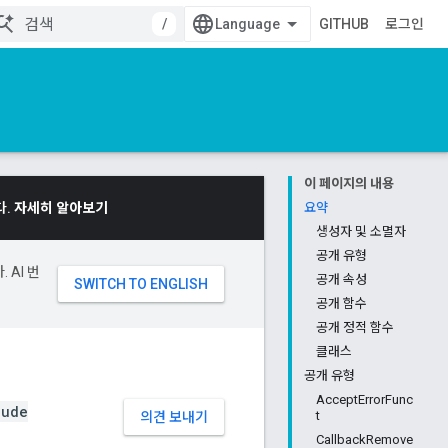
/
GITHUB
로그인
이 페이지의 내용
다.
자세히 알아보기
요약
생성자 및 소멸자
공개 유형
 AI 번
공개 속성
공개 함수
공개 정적 함수
클래스
공개 유형
AcceptErrorFunc
lude
t
의견 보내기
CallbackRemove