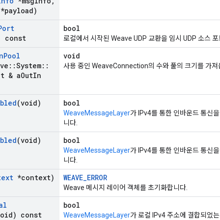
Info
*msg
Info
,
*payload)
Port
bool
) const
로컬에서 시작된 Weave UDP 교환을 임시 UDP 소스
n
Pool
void
ave
::
System
::
사용 중인 WeaveConnection의 수와 풀의 크기를 가
_
t & a
Out
In
abled
(void)
bool
WeaveMessageLayer
가 IPv4를 통한 인바운드 통
니다.
abled
(void)
bool
WeaveMessageLayer
가 IPv4를 통한 인바운드 통
니다.
text
*context)
WEAVE_ERROR
Weave 메시지 레이어 객체를 초기화합니다.
al
bool
void) const
WeaveMessageLayer
가 로컬 IPv4 주소에 결합되었