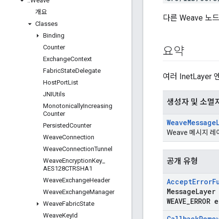
::
Weave
개요
다른 Weave 
Classes
Binding
Counter
요약
Exchange
Context
Fabric
State
Delegate
여러 InetLay
Host
Port
List
JNIUtils
생성자 및 소멸
Monotonically
Increasing
Counter
Weave
Message
Persisted
Counter
Weave 메시지 
Weave
Connection
Weave
Connection
Tunnel
공개 유형
Weave
Encryption
Key
_
AES128CTRSHA1
Weave
Exchange
Header
Accept
Error
F
Message
Layer
Weave
Exchange
Manager
WEAVE
_
ERROR e
Weave
Fabric
State
Weave
Key
Id
Callback
Remo