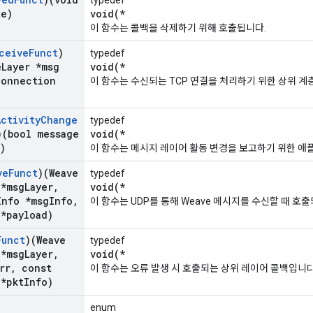
typedef
te)
void(*
이 함수는 콜백을 삭제하기 위해 호출됩니다.
ceive
Funct
)
typedef
e
Layer *msg
void(*
Connection
이 함수는 수신되는 TCP 연결을 처리하기 위한 상위 계
Activity
Change
typedef
)(bool message
void(*
)
이 함수는 메시지 레이어 활동 변경을 보고하기 위한 애
ve
Funct
)(Weave
typedef
 *msg
Layer
,
void(*
Info *msg
Info
,
이 함수는 UDP를 통해 Weave 메시지를 수신할 때 호
 *payload)
Funct
)(Weave
typedef
 *msg
Layer
,
void(*
rr
,
const
이 함수는 오류 발생 시 호출되는 상위 레이어 콜백입니다
 *pkt
Info)
enum