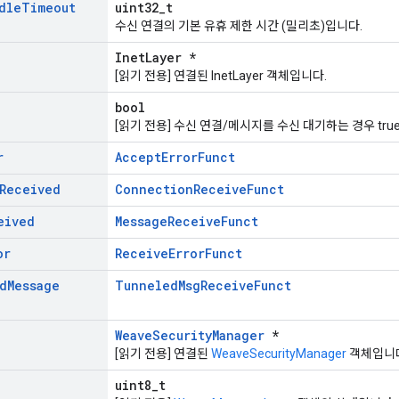
dle
Timeout
uint32_t
수신 연결의 기본 유휴 제한 시간 (밀리초)입니다.
InetLayer *
[읽기 전용] 연결된 InetLayer 객체입니다.
bool
[읽기 전용] 수신 연결/메시지를 수신 대기하는 경우 true,
r
AcceptErrorFunct
Received
ConnectionReceiveFunct
eived
MessageReceiveFunct
or
ReceiveErrorFunct
d
Message
TunneledMsgReceiveFunct
WeaveSecurityManager
*
[읽기 전용] 연결된
WeaveSecurityManager
객체입니
uint8_t