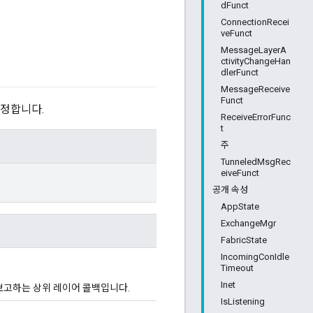
dFunct
ConnectionRecei
veFunct
MessageLayerA
ctivityChangeHan
dlerFunct
MessageReceive
Funct
설정합니다.
ReceiveErrorFunc
t
주
TunneledMsgRec
eiveFunct
공개 속성
AppState
ExchangeMgr
FabricState
IncomingConIdle
Timeout
Inet
 보고하는 상위 레이어 콜백입니다.
IsListening