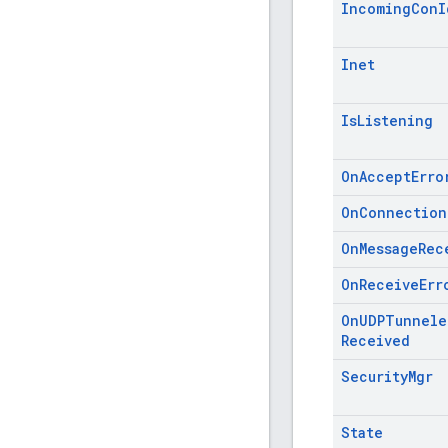
Incoming
Con
I
Inet
Is
Listening
On
Accept
Erro
On
Connection
On
Message
Rec
On
Receive
Err
On
UDPTunnele
Received
Security
Mgr
State