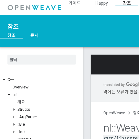
가이드
Happy
참조
참조
참조
문서
C++
Overview
역에는 오류가 있을 
::
nl
개요
Structs
OpenWeave
참
::
Arg
Parser
nl
::
Wea
::
Ble
::
Inet
<src/lib/core