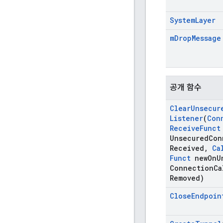
System
Layer
m
Drop
Message
공개 함수
Clear
Unsecur
Listener
(
Con
Receive
Funct
Unsecured
Con
Received
,
Ca
Funct
new
On
U
Connection
Ca
Removed)
Close
Endpoin