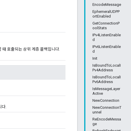
EncodeMessage
EphemeralUDPP
ortEnabled
GetConnectionP
oolStats
IPv4ListenEnable
d
IPv6ListenEnable
할 때 호출되는 상위 계층 콜백입니다.
d
Init
IsBoundToLocalI
Pv4Address
IsBoundToLocalI
Pv6Address
IsMessageLayer
Active
NewConnection
다.
NewConnectionT
unnel
ReEncodeMessa
ge
RefreshEndpoint