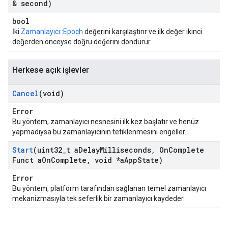
& second)
bool
İki
Zamanlayıcı::Epoch
değerini karşılaştırır ve ilk değer ikinci
değerden önceyse doğru değerini döndürür.
Herkese açık işlevler
Cancel
(void)
Error
Bu yöntem, zamanlayıcı nesnesini ilk kez başlatır ve henüz
yapmadıysa bu zamanlayıcının tetiklenmesini engeller.
Start
(uint32
_
t a
Delay
Milliseconds
,
On
Complete
Funct a
On
Complete
,
void *a
App
State)
Error
Bu yöntem, platform tarafından sağlanan temel zamanlayıcı
mekanizmasıyla tek seferlik bir zamanlayıcı kaydeder.