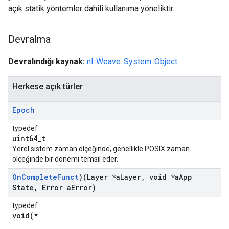
açık statik yöntemler dahili kullanıma yöneliktir.
Devralma
Devralındığı kaynak:
nl::Weave::System::Object
Herkese açık türler
Epoch
typedef
uint64_t
Yerel sistem zaman ölçeğinde, genellikle POSIX zaman
ölçeğinde bir dönemi temsil eder.
On
Complete
Funct
)(Layer *a
Layer
,
void *a
App
State
,
Error a
Error)
typedef
void(*