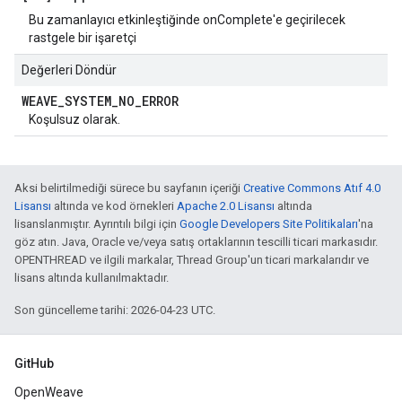
Bu zamanlayıcı etkinleştiğinde onComplete'e geçirilecek
rastgele bir işaretçi
Değerleri Döndür
WEAVE
_
SYSTEM
_
NO
_
ERROR
Koşulsuz olarak.
Aksi belirtilmediği sürece bu sayfanın içeriği
Creative Commons Atıf 4.0
Lisansı
altında ve kod örnekleri
Apache 2.0 Lisansı
altında
lisanslanmıştır. Ayrıntılı bilgi için
Google Developers Site Politikaları
'na
göz atın. Java, Oracle ve/veya satış ortaklarının tescilli ticari markasıdır.
OPENTHREAD ve ilgili markalar, Thread Group'un ticari markalarıdır ve
lisans altında kullanılmaktadır.
Son güncelleme tarihi: 2026-04-23 UTC.
GitHub
OpenWeave