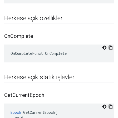
Herkese açık özellikler
On
Complete
OnCompleteFunct OnComplete
Herkese açık statik işlevler
Get
Current
Epoch
Epoch
 GetCurrentEpoch(

  void
