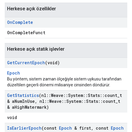
Herkese açık özellikler
On
Complete
OnCompleteFunct
Herkese açık statik işlevler
Get
Current
Epoch
(void)
Epoch
Bu yöntem, sistem zaman ölçeğiyle sistem uykusu tarafından
düzeltilen geçerli dönemi milisaniye cinsinden döndürür.
Get
Statistics
(nl
::
Weave
::
System
::
Stats
::
count
_
t
& a
Num
In
Use
,
nl
::
Weave
::
System
::
Stats
::
count
_
t
& a
High
Watermark)
void
Is
Earlier
Epoch
(const
Epoch
& first
,
const
Epoch