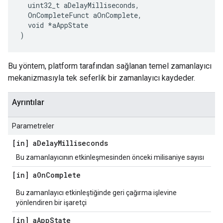
  uint32_t aDelayMilliseconds,

  OnCompleteFunct aOnComplete,

  void *aAppState

)
Bu yöntem, platform tarafından sağlanan temel zamanlayıcı
mekanizmasıyla tek seferlik bir zamanlayıcı kaydeder.
Ayrıntılar
Parametreler
[in] a
Delay
Milliseconds
Bu zamanlayıcının etkinleşmesinden önceki milisaniye sayısı
[in] a
On
Complete
Bu zamanlayıcı etkinleştiğinde geri çağırma işlevine
yönlendiren bir işaretçi
[in] a
App
State