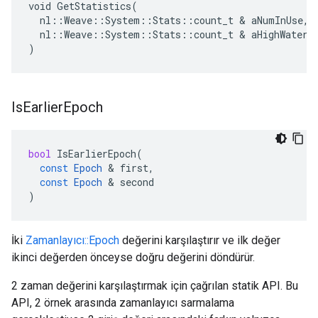
void GetStatistics(

  nl::Weave::System::Stats::count_t & aNumInUse,

  nl::Weave::System::Stats::count_t & aHighWaterma
)
Is
Earlier
Epoch
bool
IsEarlierEpoch
(
const
Epoch
&
first
,
const
Epoch
&
second
)
İki
Zamanlayıcı::Epoch
değerini karşılaştırır ve ilk değer
ikinci değerden önceyse doğru değerini döndürür.
2 zaman değerini karşılaştırmak için çağrılan statik API. Bu
API, 2 örnek arasında zamanlayıcı sarmalama