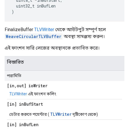
  uint8_t *inBufStart,

  uint32_t inBufLen

)
FinalizeBuffer
TLVWriter
থেকে আউটপুট সম্পূর্ণ হলে
WeaveCircularTLVBuffer
অবস্থা সামঞ্জস্য করুন।
এই ফাংশন সারি লেজের অবস্থানকে প্রভাবিত করে।
বিস্তারিত
পরামিতি
[in
,
out] io
Writer
TLVWriter
এই ফাংশন কলিং
[in] in
Buf
Start
TLVWriter
ডেটার শুরুতে পয়েন্টার (
দৃষ্টিকোণ থেকে)
[in] in
Buf
Len