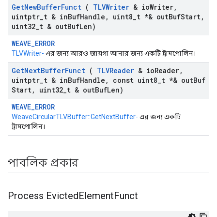
Get
New
Buffer
Funct
(
TLVWriter
& io
Writer
,
uintptr
_
t & in
Buf
Handle
,
uint8
_
t *& out
Buf
Start
,
uint32
_
t & out
Buf
Len)
WEAVE_ERROR
TLVWriter-
এর জন্য আরও জায়গা আনার জন্য একটি ট্রামপোলিন।
Get
Next
Buffer
Funct
(
TLVReader
& io
Reader
,
uintptr
_
t & in
Buf
Handle
,
const uint8
_
t *& out
Buf
Start
,
uint32
_
t & out
Buf
Len)
WEAVE_ERROR
WeaveCircularTLVBuffer::GetNextBuffer-
এর জন্য একটি
ট্রামপোলিন।
পাবলিক প্রকার
Process Evicted
Element
Funct