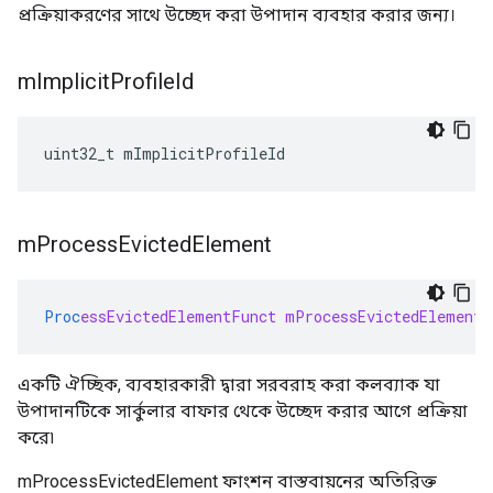
প্রক্রিয়াকরণের সাথে উচ্ছেদ করা উপাদান ব্যবহার করার জন্য।
m
Implicit
Profile
Id
uint32_t mImplicitProfileId
m
Process
Evicted
Element
Proc
essEvictedElementFunct
mProcessEvictedElement
একটি ঐচ্ছিক, ব্যবহারকারী দ্বারা সরবরাহ করা কলব্যাক যা
উপাদানটিকে সার্কুলার বাফার থেকে উচ্ছেদ করার আগে প্রক্রিয়া
করে৷
mProcessEvictedElement ফাংশন বাস্তবায়নের অতিরিক্ত