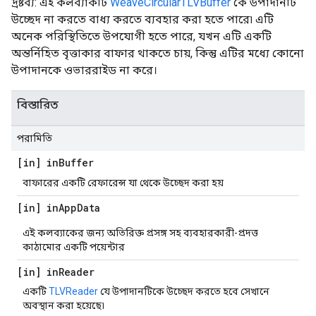
দ্রষ্টব্য: এই কলব্যাকটি
WeaveCircularTLVBuffer
কে উপাদানটি
উচ্ছেদ না করতে বাধ্য করতে ব্যবহার করা হতে পারে৷ এটি
অনেক পরিস্থিতিতে উপযোগী হতে পারে, যখন এটি একটি
অন্তর্নিহিত বৃত্তাকার বাফার থাকতে চায়, কিন্তু এটির মধ্যে কোনো
উপাদানকে ওভাররাইড না করে।
বিস্তারিত
পরামিতি
[in] in
Buffer
বাফারের একটি রেফারেন্স যা থেকে উচ্ছেদ করা হয়
[in] in
App
Data
এই কলব্যাকের জন্য অতিরিক্ত প্রসঙ্গ সহ ব্যবহারকারী-প্রদত্ত
কাঠামোর একটি পয়েন্টার
[in] in
Reader
একটি
TLVReader
যে উপাদানটিকে উচ্ছেদ করতে হবে সেখানে
অবস্থান করা হয়েছে৷