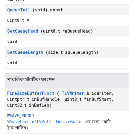
Queue
Tail
(void) const
uint8_t *
Set
Queue
Head
(uint8
_
t *a
Queue
Head)
void
Set
Queue
Length
(size
_
t a
Queue
Length)
void
পাবলিক স্ট্যাটিক ফাংশন
Finalize
Buffer
Funct
(
TLVWriter
& io
Writer
,
uintptr
_
t in
Buf
Handle
,
uint8
_
t *in
Buf
Start
,
uint32
_
t in
Buf
Len)
WEAVE_ERROR
WeaveCircularTLVBuffer::FinalizeBuffer-
এর জন্য একটি
ট্রামপোলিন।