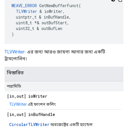
WEAVE_ERROR
 GetNewBufferFunct(

TLVWriter
 & ioWriter,

  uintptr_t & inBufHandle,

  uint8_t *& outBufStart,

  uint32_t & outBufLen

)
TLVWriter-
এর জন্য আরও জায়গা আনার জন্য একটি
ট্রামপোলিন।
বিস্তারিত
পরামিতি
[in
,
out] io
Writer
TLVWriter
এই ফাংশন কলিং
[in
,
out] in
Buf
Handle
CircularTLVWriter
অবজেক্টের একটি হ্যান্ডেল