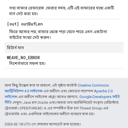
তথ্য বাফার রেফারেন্স. ফেরার সময়, এটি এই বাফারের মধ্যে একটি
মান সেট করা হয়।
[out] out
Buf
Len
ফিরে আসার পর, বাফার থেকে পড়া যেতে পারে এমন একটানা
বাইটের সংখ্যা সেট করুন।
রিটার্ন মান
WEAVE
_
NO
_
ERROR
নিঃশর্তভাবে সফল হয়।
অন্য কিছু উল্লেখ করা না থাকলে, এই পৃষ্ঠার কন্টেন্ট
Creative Commons
অ্যাট্রিবিউশন 4.0 লাইসেন্স
-এর অধীনে এবং কোডের স্যাম্পেল
Apache 2.0
লাইসেন্স
-এর অধীনে লাইসেন্স প্রাপ্ত। আরও জানতে,
Google Developers সাইট
নীতি
দেখুন। Java হল Oracle এবং/অথবা তার অ্যাফিলিয়েট সংস্থার রেজিস্টার্ড
ট্রেডমার্ক। OPENTHREAD ও এর সম্পর্কিত চিহ্ন হল Thread Group-এর
ট্রেডমার্রক এবং এগুলিকে লাইসেন্সের অধীনে ব্যবহার করা হয়।
2026-02-18 UTC-তে শেষবার আপডেট করা হয়েছে।