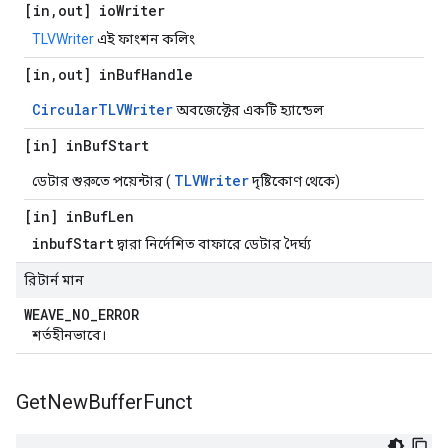
[in
,
out] io
Writer
TLVWriter
এই ফাংশন কলিং
[in
,
out] in
Buf
Handle
CircularTLVWriter
অবজেক্টের একটি হ্যান্ডেল
[in] in
Buf
Start
TLVWriter
ডেটার শুরুতে পয়েন্টার (
দৃষ্টিকোণ থেকে)
[in] in
Buf
Len
inbufStart
দ্বারা নির্দেশিত বাফারে ডেটার দৈর্ঘ্য
রিটার্ন মান
WEAVE
_
NO
_
ERROR
শর্তহীনভাবে।
Get
New
Buffer
Funct