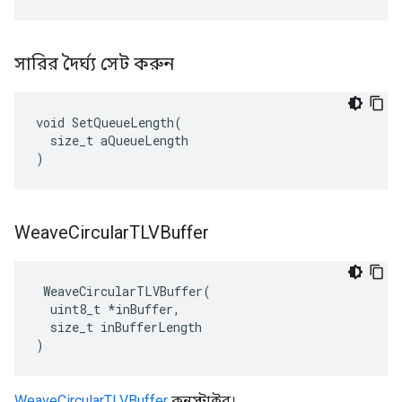
সারির দৈর্ঘ্য সেট করুন
void SetQueueLength(

  size_t aQueueLength

)
Weave
Circular
TLVBuffer
 WeaveCircularTLVBuffer(

  uint8_t *inBuffer,

  size_t inBufferLength

)
WeaveCircularTLVBuffer
কনস্ট্রাক্টর।