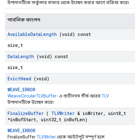
উপাদানটিকে সার্কুলার বাফার থেকে উচ্ছেদ করার আগে প্রক্রিয়া করে৷
পাবলিক ফাংশন
Available
Data
Length
(void) const
size_t
Data
Length
(void) const
size_t
Evict
Head
(void)
WEAVE_ERROR
WeaveCircularTLVBuffer-
এ প্রাচীনতম শীর্ষ-স্তরের
TLV
উপাদানটিকে উচ্ছেদ করে৷
Finalize
Buffer
(
TLVWriter
& io
Writer
,
uint8
_
t
*in
Buf
Start
,
uint32
_
t in
Buf
Len)
WEAVE_ERROR
FinalizeBuffer
TLVWriter
থেকে আউটপুট সম্পূর্ণ হলে