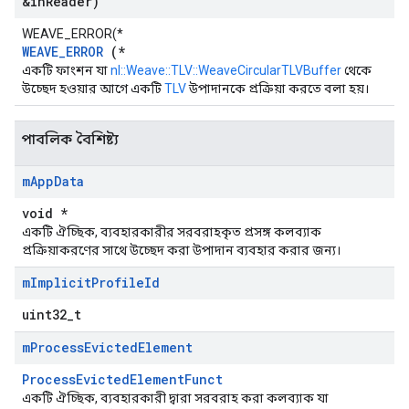
&in
Reader)
WEAVE_ERROR(*
WEAVE_ERROR
(*
একটি ফাংশন যা
nl::Weave::TLV::WeaveCircularTLVBuffer
থেকে
উচ্ছেদ হওয়ার আগে একটি
TLV
উপাদানকে প্রক্রিয়া করতে বলা হয়।
পাবলিক বৈশিষ্ট্য
m
App
Data
void *
একটি ঐচ্ছিক, ব্যবহারকারীর সরবরাহকৃত প্রসঙ্গ কলব্যাক
প্রক্রিয়াকরণের সাথে উচ্ছেদ করা উপাদান ব্যবহার করার জন্য।
m
Implicit
Profile
Id
uint32_t
m
Process
Evicted
Element
ProcessEvictedElementFunct
একটি ঐচ্ছিক, ব্যবহারকারী দ্বারা সরবরাহ করা কলব্যাক যা