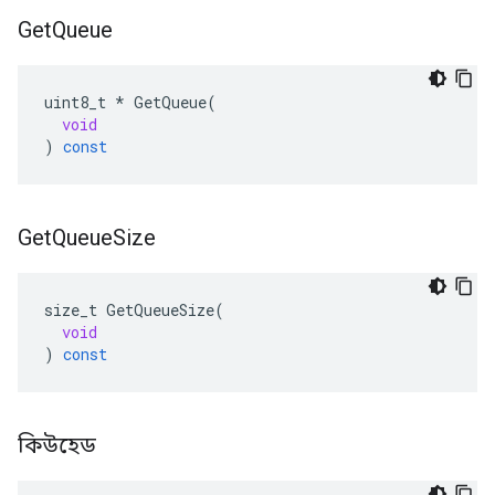
Get
Queue
uint8_t
*
GetQueue
(
void
)
const
Get
Queue
Size
size_t
GetQueueSize
(
void
)
const
কিউহেড