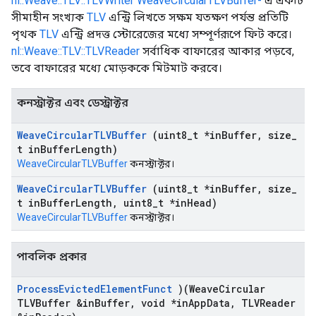
nl::Weave::TLV::TLVWriter
WeaveCircularTLVBuffer-
এ একটি
সীমাহীন সংখ্যক
TLV
এন্ট্রি লিখতে সক্ষম যতক্ষণ পর্যন্ত প্রতিটি
পৃথক
TLV
এন্ট্রি প্রদত্ত স্টোরেজের মধ্যে সম্পূর্ণরূপে ফিট করে।
nl::Weave::TLV::TLVReader
সর্বাধিক বাফারের আকার পড়বে,
তবে বাফারের মধ্যে মোড়ককে মিটমাট করবে।
কনস্ট্রাক্টর এবং ডেস্ট্রাক্টর
Weave
Circular
TLVBuffer
(uint8
_
t *in
Buffer
,
size
_
t in
Buffer
Length)
WeaveCircularTLVBuffer
কনস্ট্রাক্টর।
Weave
Circular
TLVBuffer
(uint8
_
t *in
Buffer
,
size
_
t in
Buffer
Length
,
uint8
_
t *in
Head)
WeaveCircularTLVBuffer
কনস্ট্রাক্টর।
পাবলিক প্রকার
Process
Evicted
Element
Funct
)(Weave
Circular
TLVBuffer &in
Buffer
,
void *in
App
Data
,
TLVReader