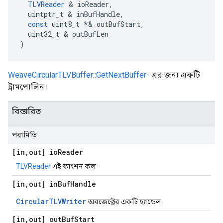
TLVReader
&
ioReader
,
uintptr_t
&
inBufHandle
,
const
uint8_t
*&
outBufStart
,
uint32_t
&
outBufLen
)
WeaveCircularTLVBuffer::GetNextBuffer-
এর জন্য একটি
ট্রামপোলিন।
বিস্তারিত
পরামিতি
[in
,
out] io
Reader
TLVReader
এই ফাংশন কল
[in
,
out] in
Buf
Handle
CircularTLVWriter
অবজেক্টের একটি হ্যান্ডেল
[in
,
out] out
Buf
Start