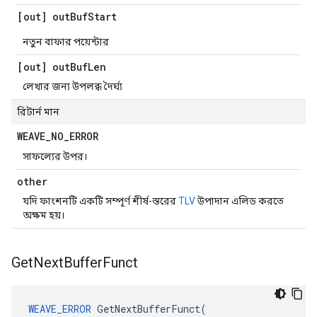
[out] out
Buf
Start
নতুন বাফার পয়েন্টার
[out] out
Buf
Len
লেখার জন্য উপলব্ধ দৈর্ঘ্য
রিটার্ন মান
WEAVE
_
NO
_
ERROR
সাফল্যের উপর।
other
যদি ফাংশনটি একটি সম্পূর্ণ শীর্ষ-স্তরের
TLV
উপাদান এলিড করতে
অক্ষম হয়।
Get
Next
Buffer
Funct
WEAVE_ERROR
GetNextBufferFunct
(