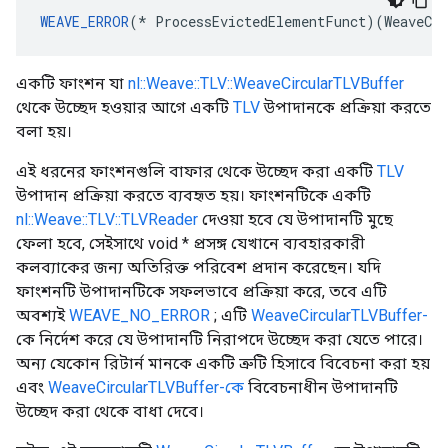
WEAVE_ERROR
(* ProcessEvictedElementFunct)(WeaveCir
একটি ফাংশন যা
nl::Weave::TLV::WeaveCircularTLVBuffer
থেকে উচ্ছেদ হওয়ার আগে একটি
TLV
উপাদানকে প্রক্রিয়া করতে
বলা হয়।
এই ধরনের ফাংশনগুলি বাফার থেকে উচ্ছেদ করা একটি
TLV
উপাদান প্রক্রিয়া করতে ব্যবহৃত হয়। ফাংশনটিকে একটি
nl::Weave::TLV::TLVReader
দেওয়া হবে যে উপাদানটি মুছে
ফেলা হবে, সেইসাথে void * প্রসঙ্গ যেখানে ব্যবহারকারী
কলব্যাকের জন্য অতিরিক্ত পরিবেশ প্রদান করেছেন। যদি
ফাংশনটি উপাদানটিকে সফলভাবে প্রক্রিয়া করে, তবে এটি
অবশ্যই
WEAVE_NO_ERROR
; এটি
WeaveCircularTLVBuffer-
কে নির্দেশ করে যে উপাদানটি নিরাপদে উচ্ছেদ করা যেতে পারে।
অন্য যেকোন রিটার্ন মানকে একটি ত্রুটি হিসাবে বিবেচনা করা হয়
এবং
WeaveCircularTLVBuffer-কে
বিবেচনাধীন উপাদানটি
উচ্ছেদ করা থেকে বাধা দেবে।