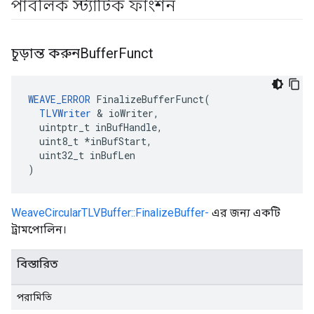
পাবলিক স্ট্যাটিক ফাংশন
চূড়ান্ত করুনBuffer
Funct
WEAVE_ERROR
 FinalizeBufferFunct(

TLVWriter
 & ioWriter,

  uintptr_t inBufHandle,

  uint8_t *inBufStart,

  uint32_t inBufLen

)
WeaveCircularTLVBuffer::FinalizeBuffer-
এর জন্য একটি
ট্রামপোলিন।
বিস্তারিত
পরামিতি