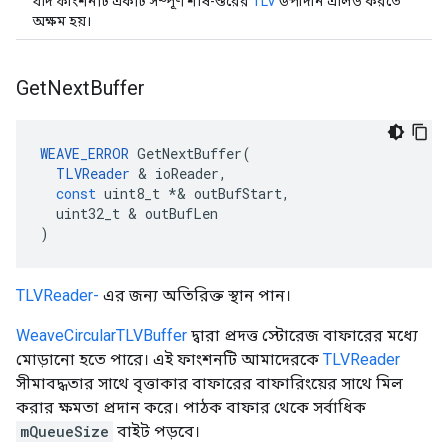
যদি ফাংশনটি একটি সম্পূর্ণ শীর্ষ-স্তরের
TLV
উপাদান এলিড করতে
অক্ষম হয়।
Get
Next
Buffer
WEAVE_ERROR
GetNextBuffer
(
TLVReader
&
ioReader
,
const
uint8_t
*&
outBufStart
,
uint32_t
&
outBufLen
)
TLVReader-
এর জন্য অতিরিক্ত স্থান পান।
WeaveCircularTLVBuffer
দ্বারা প্রদত্ত স্টোরেজ বাফারের মধ্যে
মোড়ানো হতে পারে। এই ফাংশনটি আমাদেরকে
TLVReader
সীমাবদ্ধতার সাথে বৃত্তাকার বাফারের বাফারিংয়ের সাথে মিল
করার ক্ষমতা প্রদান করে। পাঠক বাফার থেকে সর্বাধিক
mQueueSize
বাইট পড়বে।