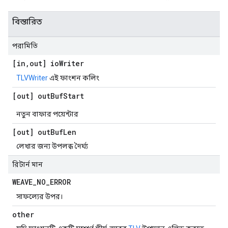
বিস্তারিত
পরামিতি
[in
,
out] io
Writer
TLVWriter
এই ফাংশন কলিং
[out] out
Buf
Start
নতুন বাফার পয়েন্টার
[out] out
Buf
Len
লেখার জন্য উপলব্ধ দৈর্ঘ্য
রিটার্ন মান
WEAVE
_
NO
_
ERROR
সাফল্যের উপর।
other