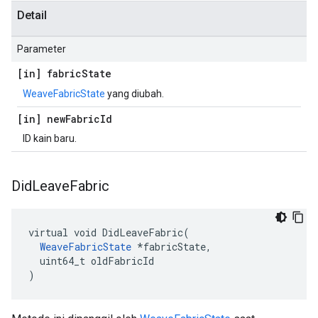
Detail
Parameter
[in] fabric
State
WeaveFabricState
yang diubah.
[in] new
Fabric
Id
ID kain baru.
Did
Leave
Fabric
virtual void DidLeaveFabric(

WeaveFabricState
 *fabricState,

  uint64_t oldFabricId

)