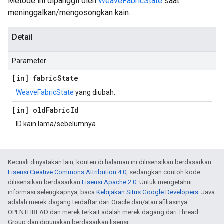
Metode ini dipanggil oleh
WeaveFabricState
saat
meninggalkan/mengosongkan kain.
Detail
Parameter
[in] fabric
State
WeaveFabricState
yang diubah.
[in] old
Fabric
Id
ID kain lama/sebelumnya.
Kecuali dinyatakan lain, konten di halaman ini dilisensikan berdasarkan
Lisensi Creative Commons Attribution 4.0
, sedangkan contoh kode
dilisensikan berdasarkan
Lisensi Apache 2.0
. Untuk mengetahui
informasi selengkapnya, baca
Kebijakan Situs Google Developers
. Java
adalah merek dagang terdaftar dari Oracle dan/atau afiliasinya.
OPENTHREAD dan merek terkait adalah merek dagang dari Thread
Group dan digunakan berdasarkan lisensi.