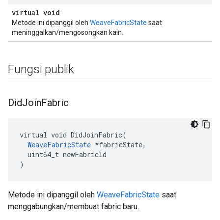
virtual void
Metode ini dipanggil oleh
WeaveFabricState
saat
meninggalkan/mengosongkan kain.
Fungsi publik
Did
Join
Fabric
virtual void DidJoinFabric(

WeaveFabricState
 *fabricState,

  uint64_t newFabricId

)
Metode ini dipanggil oleh
WeaveFabricState
saat
menggabungkan/membuat fabric baru.