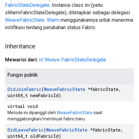
FabricStateDelegate
. Instance class ini (yaitu
sWarmFabricStateDelegate), ditetapkan sebagai delegasi
WeaveFabricState
.
Warm
menggunakannya untuk menerima
notifikasi tentang perubahan status Fabric.
Inheritance
Mewarisi dari:
nl::Weave::FabricStateDelegate
Fungsi publik
Did
Join
Fabric
(
Weave
Fabric
State
*fabric
State
,
uint64
_
t new
Fabric
Id)
virtual void
Metode ini dipanggil oleh
WeaveFabricState
saat
menggabungkan/membuat fabric baru.
Did
Leave
Fabric
(
Weave
Fabric
State
*fabric
State
,
uint64
_
t old
Fabric
Id)