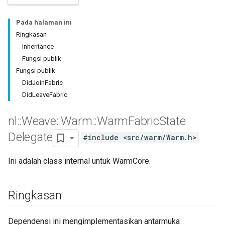
Pada halaman ini
Ringkasan
Inheritance
Fungsi publik
Fungsi publik
DidJoinFabric
DidLeaveFabric
nl
::
Weave
::
Warm
::
Warm
Fabric
State
Delegate
#include <src/warm/Warm.h>
Ini adalah class internal untuk WarmCore.
Ringkasan
Dependensi ini mengimplementasikan antarmuka