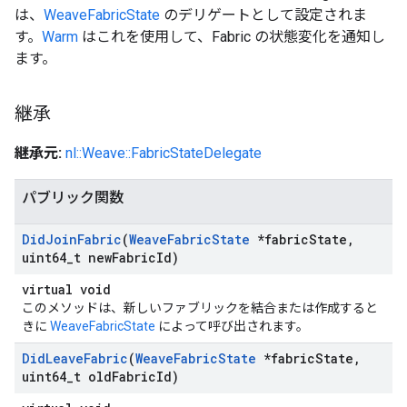
は、
WeaveFabricState
のデリゲートとして設定されま
す。
Warm
はこれを使用して、Fabric の状態変化を通知し
ます。
継承
継承元:
nl::Weave::FabricStateDelegate
パブリック関数
Did
Join
Fabric
(
Weave
Fabric
State
*fabric
State
,
uint64
_
t new
Fabric
Id)
virtual void
このメソッドは、新しいファブリックを結合または作成すると
きに
WeaveFabricState
によって呼び出されます。
Did
Leave
Fabric
(
Weave
Fabric
State
*fabric
State
,
uint64
_
t old
Fabric
Id)