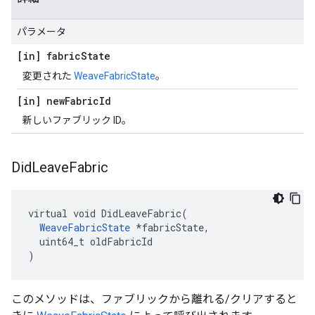
パラメータ
[in] fabric
State
変更された
WeaveFabricState
。
[in] new
Fabric
Id
新しいファブリック ID。
Did
Leave
Fabric
virtual void DidLeaveFabric(

WeaveFabricState
 *fabricState,

  uint64_t oldFabricId

)
このメソッドは、ファブリックから離れる/クリアすると