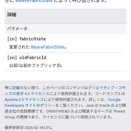
きに
WeaveFabricState
によって呼び出されます。
詳細
パラメータ
[in] fabric
State
変更された
WeaveFabricState
。
[in] old
Fabric
Id
以前/以前のファブリック ID。
特に記載のない限り、このページのコンテンツは
クリエイティブ・コモ
ンズの表示 4.0 ライセンス
により使用許諾されます。コードサンプルは
Apache 2.0 ライセンス
により使用許諾されます。詳しくは、
Google
Developers サイトのポリシー
をご覧ください。Java は Oracle および関
連会社の登録商標です。OPENTHREAD および関連するマークは Thread
Group の商標であり、ライセンスに基づいて使用されています。
最終更新日 2026-02-18 UTC。