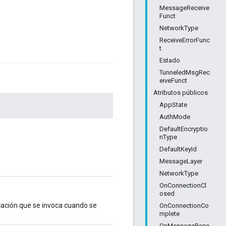
MessageReceive
Funct
NetworkType
ReceiveErrorFunc
t
Estado
TunneledMsgRec
eiveFunct
Atributos públicos
AppState
AuthMode
DefaultEncryptio
nType
DefaultKeyId
MessageLayer
NetworkType
OnConnectionCl
osed
icación que se invoca cuando se
OnConnectionCo
mplete
OnMessageRece