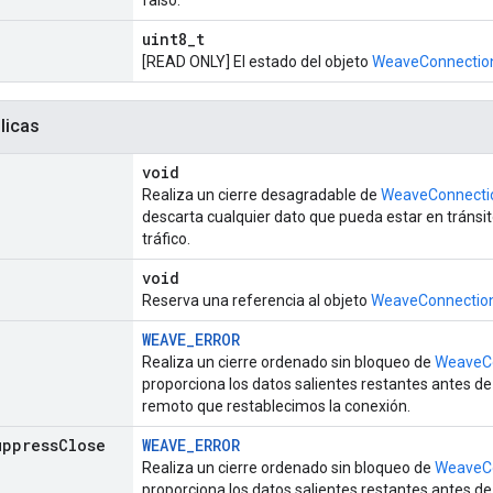
falso.
uint8_t
[READ ONLY] El estado del objeto
WeaveConnectio
licas
void
Realiza un cierre desagradable de
WeaveConnecti
descarta cualquier dato que pueda estar en tránsit
tráfico.
void
Reserva una referencia al objeto
WeaveConnectio
WEAVE_ERROR
Realiza un cierre ordenado sin bloqueo de
WeaveC
proporciona los datos salientes restantes antes 
remoto que restablecimos la conexión.
uppress
Close
WEAVE_ERROR
Realiza un cierre ordenado sin bloqueo de
WeaveC
proporciona los datos salientes restantes antes 