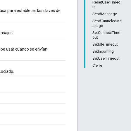
ResetUserTimeo
ut
sa para establecer las claves de
SendMessage
SendTunneledMe
ssage
SetConnectTime
ensajes.
out
SetIdleTimeout
ebe usar cuando se envían
SetIncoming
SetUserTimeout
Cierre
ociado.