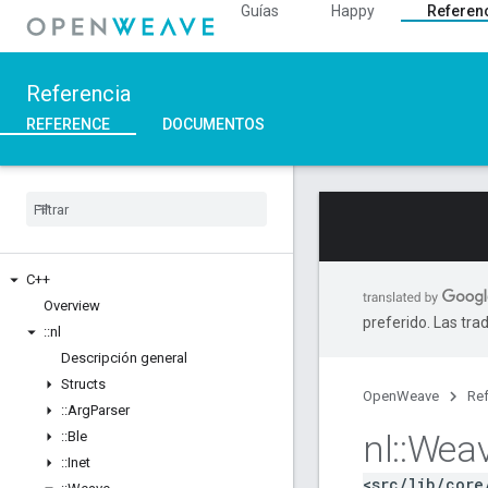
Guías
Happy
Referen
Referencia
REFERENCE
DOCUMENTOS
C++
Overview
preferido. Las tra
::
nl
Descripción general
Structs
OpenWeave
Ref
::
Arg
Parser
nl
::
Wea
::
Ble
::
Inet
<src/lib/core