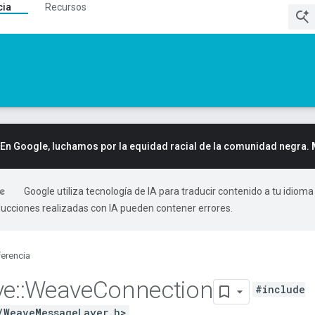
cia
Recursos
En Google, luchamos por la equidad racial de la comunidad negra.
Google utiliza tecnología de IA para traducir contenido a tu idioma
ducciones realizadas con IA pueden contener errores.
erencia
ve
::
Weave
Connection
#include
/WeaveMessageLayer.h>