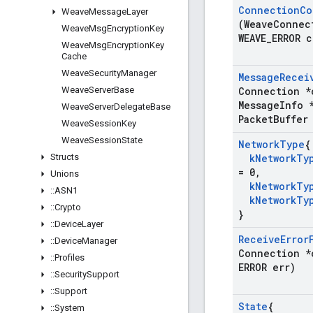
Connection
Co
Weave
Message
Layer
(Weave
Connec
Weave
Msg
Encryption
Key
WEAVE
_
ERROR 
Weave
Msg
Encryption
Key
Cache
Weave
Security
Manager
Message
Recei
Weave
Server
Base
Connection *
Message
Info 
Weave
Server
Delegate
Base
Packet
Buffer
Weave
Session
Key
Weave
Session
State
Network
Type
{
Structs
k
Network
Ty
= 0
,
Unions
k
Network
Ty
::
ASN1
k
Network
Ty
::
Crypto
}
::
Device
Layer
Receive
Error
::
Device
Manager
Connection *
::
Profiles
ERROR err)
::
Security
Support
::
Support
State
{
::
System