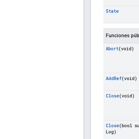
State
Funciones púb
Abort
(void)
Add
Ref
(void)
Close
(void)
Close
(bool s
Log)