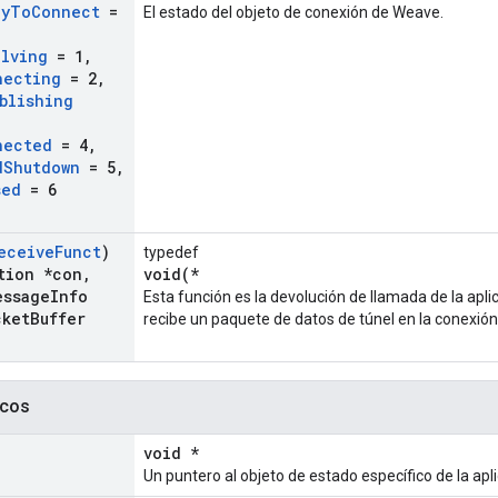
dy
To
Connect
=
El estado del objeto de conexión de Weave.
olving
= 1
,
necting
= 2
,
blishing
nected
= 4
,
d
Shutdown
= 5
,
sed
= 6
eceive
Funct
)
typedef
tion *con
,
void(*
essage
Info
Esta función es la devolución de llamada de la apl
ket
Buffer
recibe un paquete de datos de túnel en la conexió
icos
void *
Un puntero al objeto de estado específico de la apl