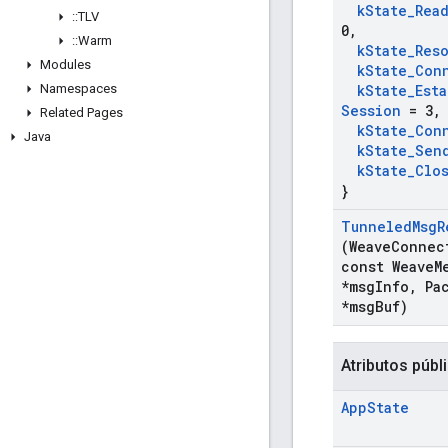
k
State
_
Rea
::
TLV
0
,
::
Warm
k
State
_
Res
Modules
k
State
_
Con
Namespaces
k
State
_
Esta
Session
= 3
,
Related Pages
k
State
_
Con
Java
k
State
_
Sen
k
State
_
Clo
}
Tunneled
Msg
R
(Weave
Connec
const Weave
M
*msg
Info
,
Pac
*msg
Buf)
Atributos públ
App
State