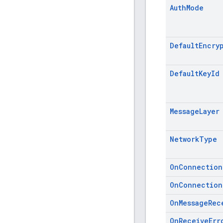
Auth
Mode
Default
Encry
Default
Key
Id
Message
Layer
Network
Type
On
Connection
On
Connection
On
Message
Rec
On
Receive
Err