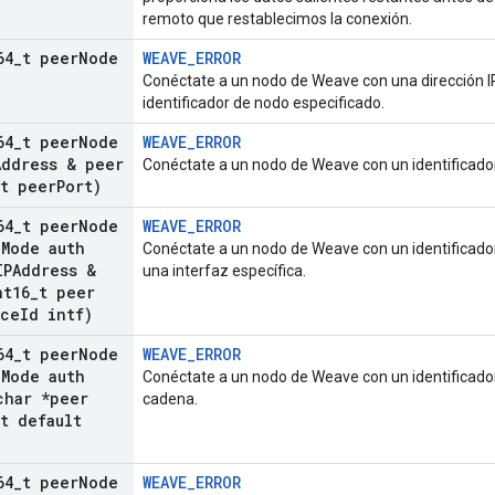
remoto que restablecimos la conexión.
64
_
t peer
Node
WEAVE_ERROR
Conéctate a un nodo de Weave con una dirección IP
identificador de nodo especificado.
64
_
t peer
Node
WEAVE_ERROR
ddress & peer
Conéctate a un nodo de Weave con un identificador 
t peer
Port)
64
_
t peer
Node
WEAVE_ERROR
h
Mode auth
Conéctate a un nodo de Weave con un identificador
PAddress &
una interfaz específica.
t16
_
t peer
ce
Id intf)
64
_
t peer
Node
WEAVE_ERROR
h
Mode auth
Conéctate a un nodo de Weave con un identificado
har *peer
cadena.
t default
64
_
t peer
Node
WEAVE_ERROR