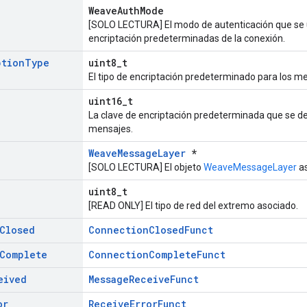
WeaveAuthMode
[SOLO LECTURA] El modo de autenticación que se u
encriptación predeterminadas de la conexión.
ption
Type
uint8_t
El tipo de encriptación predeterminado para los m
uint16_t
La clave de encriptación predeterminada que se d
mensajes.
WeaveMessageLayer
*
[SOLO LECTURA] El objeto
WeaveMessageLayer
as
uint8_t
[READ ONLY] El tipo de red del extremo asociado.
Closed
ConnectionClosedFunct
Complete
ConnectionCompleteFunct
eived
MessageReceiveFunct
or
ReceiveErrorFunct