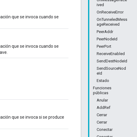
ived
OnReceiveError
icación que se invoca cuando se
OnTunneledMess
ageReceived
PeerAddr
PeerNodeId
icación que se invoca cuando se
PeerPort
ave.
ReceiveEnabled
SendDestNodeId
SendSourceNod
eId
Estado
Funciones
públicas
Anular
AddRef
Cerrar
cación que se invoca si se produce
Cerrar
Conectar
Conectar