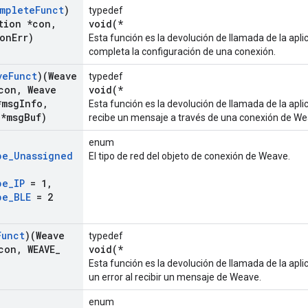
mplete
Funct
)
typedef
tion *con
,
void(*
con
Err)
Esta función es la devolución de llamada de la apl
completa la configuración de una conexión.
ve
Funct
)(Weave
typedef
con
,
Weave
void(*
*msg
Info
,
Esta función es la devolución de llamada de la apl
 *msg
Buf)
recibe un mensaje a través de una conexión de We
enum
pe
_
Unassigned
El tipo de red del objeto de conexión de Weave.
pe
_
IP
= 1
,
pe
_
BLE
= 2
Funct
)(Weave
typedef
con
,
WEAVE
_
void(*
Esta función es la devolución de llamada de la apli
un error al recibir un mensaje de Weave.
enum