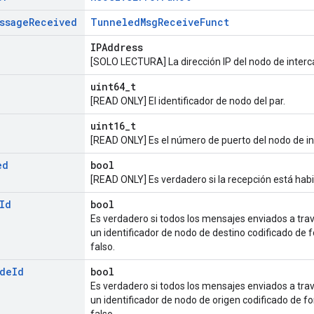
ssage
Received
TunneledMsgReceiveFunct
IPAddress
[SOLO LECTURA] La dirección IP del nodo de interc
uint64_t
[READ ONLY] El identificador de nodo del par.
uint16_t
[READ ONLY] Es el número de puerto del nodo de in
ed
bool
[READ ONLY] Es verdadero si la recepción está habili
Id
bool
Es verdadero si todos los mensajes enviados a trav
un identificador de nodo de destino codificado de fo
falso.
de
Id
bool
Es verdadero si todos los mensajes enviados a trav
un identificador de nodo de origen codificado de for