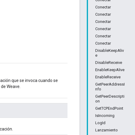
Conectar
Conectar
Conectar
Conectar
Conectar
Conectar
DisableKeepAliv
e
DisableReceive
EnableKeepAlive
EnableReceive
icación que se invoca cuando se
GetPeerAddressI
n de Weave.
nfo
GetPeerDescripti
on
GetTCPEndPoint
IsIncoming
LogId
icación.
Lanzamiento