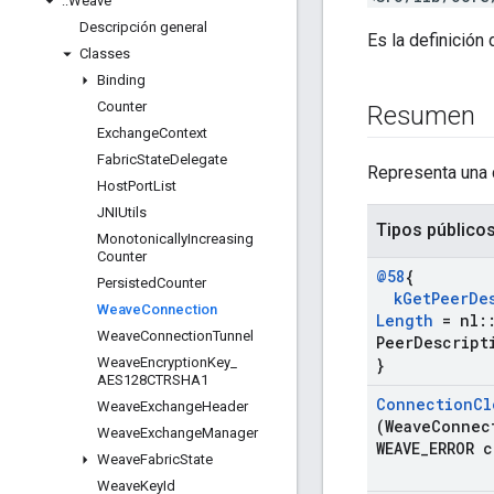
::
Weave
Descripción general
Es la definición
Classes
Binding
Counter
Resumen
Exchange
Context
Fabric
State
Delegate
Representa una 
Host
Port
List
JNIUtils
Tipos público
Monotonically
Increasing
Counter
@58
{
Persisted
Counter
k
Get
Peer
De
Weave
Connection
Length
= nl
:
Weave
Connection
Tunnel
Peer
Descript
Weave
Encryption
Key
_
}
AES128CTRSHA1
Connection
Cl
Weave
Exchange
Header
(Weave
Connec
Weave
Exchange
Manager
WEAVE
_
ERROR 
Weave
Fabric
State
Weave
Key
Id