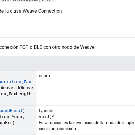
 de la clase Weave Connection.
conexión TCP o BLE con otro nodo de Weave.
s
enum
scription
_
Max
:
Weave
::
k
Weave
ion
_
Max
Length
osed
Funct
)
typedef
tion *con
,
void(*
con
Err)
Esta función es la devolución de llamada de la apl
cierra una conexión.