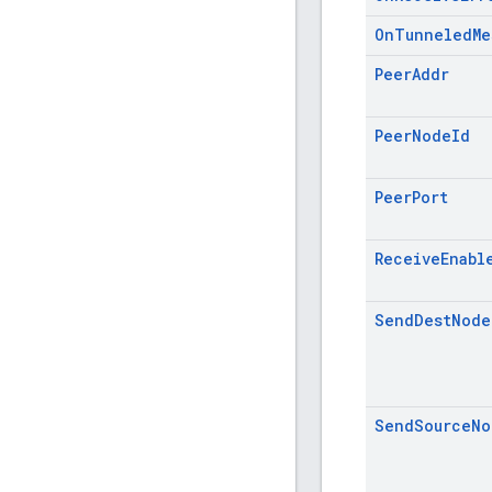
On
Tunneled
Me
Peer
Addr
Peer
Node
Id
Peer
Port
Receive
Enabl
Send
Dest
Node
Send
Source
No