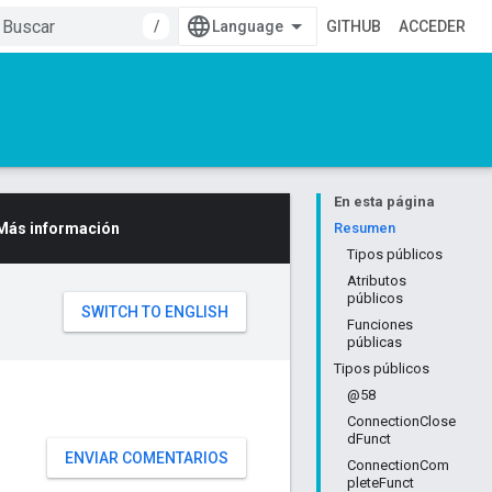
/
GITHUB
ACCEDER
En esta página
Más información
Resumen
Tipos públicos
Atributos
públicos
Funciones
públicas
Tipos públicos
@58
ConnectionClose
dFunct
ENVIAR COMENTARIOS
ConnectionCom
pleteFunct