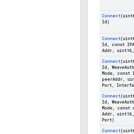
Connect
(uint
Id)
Connect
(uint
Id
,
const IPA
Addr
,
uint16
_
Connect
(uint
Id
,
Weave
Aut
Mode
,
const I
peer
Addr
,
uin
Port
,
Interfa
Connect
(uint
Id
,
Weave
Aut
Mode
,
const c
Addr
,
uint16
_
Port)
Connect
(uint