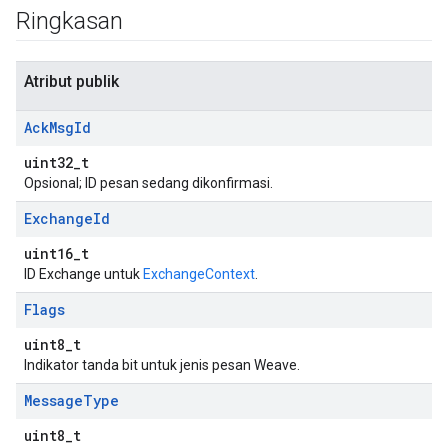
Ringkasan
Atribut publik
Ack
Msg
Id
uint32_t
Opsional; ID pesan sedang dikonfirmasi.
Exchange
Id
uint16_t
ID Exchange untuk
ExchangeContext
.
Flags
uint8_t
Indikator tanda bit untuk jenis pesan Weave.
Message
Type
uint8_t