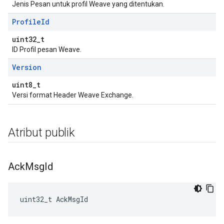
Jenis Pesan untuk profil Weave yang ditentukan.
Profile
Id
uint32_t
ID Profil pesan Weave.
Version
uint8_t
Versi format Header Weave Exchange.
Atribut publik
Ack
Msg
Id
uint32_t AckMsgId