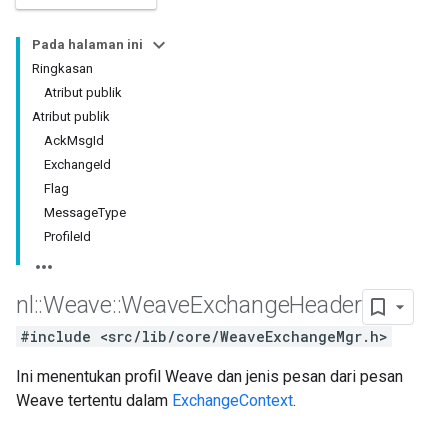
Pada halaman ini
Ringkasan
Atribut publik
Atribut publik
AckMsgId
ExchangeId
Flag
MessageType
ProfileId
nl
::
Weave
::
Weave
Exchange
Header
#include <src/lib/core/WeaveExchangeMgr.h>
Ini menentukan profil Weave dan jenis pesan dari pesan
Weave tertentu dalam
ExchangeContext
.