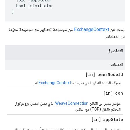
  bool isInitiator

)
ابحث عن
ExchangeContext
من مجموعة تتطابق مع مجموعة معيّنة
من المَعلمات.
التفاصيل
المعلمات
[in] peer
Node
Id
معرِّف العقدة للنظير الذي تم إعداد
ExchangeContext
له.
[in] con
مؤشر يشير إلى الكائن
WeaveConnection
الذي يمثل اتصال بروتوكول
التحكم بالنقل (TCP) مع النظير.
[in] app
State
يشير هذا المصطلح إلى مؤشر يؤدي إلى كائن من طبقات أعلى يحتفظ بحالة