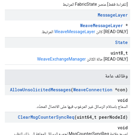
[للقراءة فقط] عنصر FabricState المرتبط
Message
Layer
WeaveMessageLayer
*
[READ ONLY] كائن
WeaveMessageLayer
المرتبط.
State
uint8_t
[READ ONLY] حالة الكائن
WeaveExchangeManager
وظائف عامة
Allow
Unsolicited
Messages
(
Weave
Connection
*con)
void
السماح باستلام الرسائل غير المرغوب فيها على الاتصال المحدّد.
Clear
Msg
Counter
Sync
Req
(uint64
_
t peer
Node
Id)
void
امسح علامة MsgCounterSyncReq لجميع الرسائل المعلقة إلى ذلك النظير.