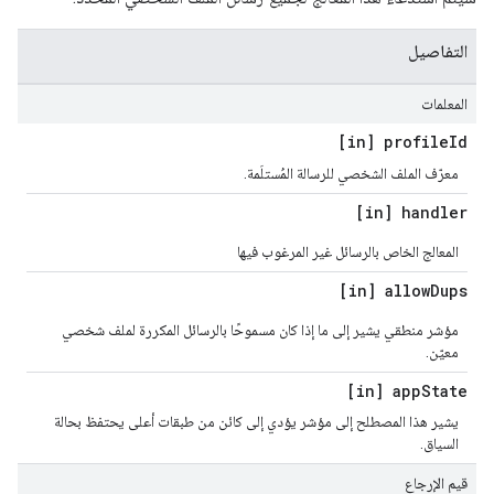
التفاصيل
المعلمات
[in] profile
Id
معرّف الملف الشخصي للرسالة المُستلَمة.
[in] handler
المعالج الخاص بالرسائل غير المرغوب فيها
[in] allow
Dups
مؤشر منطقي يشير إلى ما إذا كان مسموحًا بالرسائل المكررة لملف شخصي
معيّن.
[in] app
State
يشير هذا المصطلح إلى مؤشر يؤدي إلى كائن من طبقات أعلى يحتفظ بحالة
السياق.
قيم الإرجاع