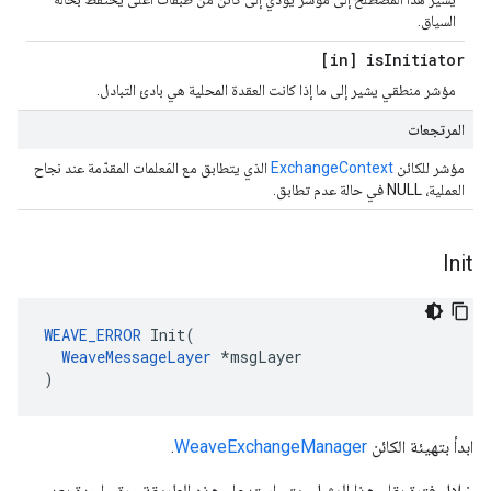
السياق.
[in] is
Initiator
مؤشر منطقي يشير إلى ما إذا كانت العقدة المحلية هي بادئ التبادل.
المرتجعات
مؤشر للكائن
ExchangeContext
الذي يتطابق مع المَعلمات المقدّمة عند نجاح
العملية، NULL في حالة عدم تطابق.
Init
WEAVE_ERROR
 Init(

WeaveMessageLayer
 *msgLayer

)
ابدأ بتهيئة الكائن
WeaveExchangeManager
.
خلال فترة بقاء هذا المثيل، يتم استدعاء هذه الطريقة مرة واحدة بعد