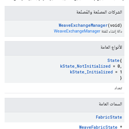
الشركات المصنّعة والمُصنّعة
Weave
Exchange
Manager
(void)
دالة إنشاء للفئة
WeaveExchangeManager
الأنواع العامة
State
{
k
State
_
Not
Initialized
= 0
,
k
State
_
Initialized
= 1
}
تعداد
السمات العامة
Fabric
State
WeaveFabricState
*