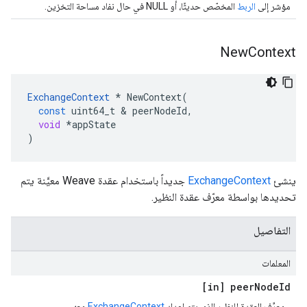
مؤشر إلى
الربط
المخصّص حديثًا، أو NULL في حال نفاد مساحة التخزين.
New
Context
ExchangeContext
*
NewContext
(
const
uint64_t
&
peerNodeId
,
void
*
appState
)
ينشئ
ExchangeContext
جديداً باستخدام عقدة Weave معيَّنة يتم
تحديدها بواسطة معرّف عقدة النظير.
التفاصيل
المعلمات
[in] peer
Node
Id
معرِّف العقدة للنظير الذي يتم إعداد
ExchangeContext
معه.