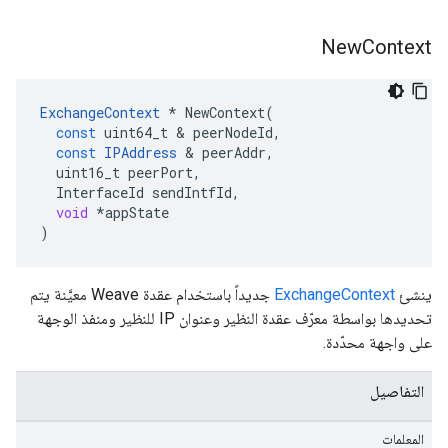
New
Context
ExchangeContext
*
NewContext
(
const
uint64_t
&
peerNodeId
,
const
IPAddress
&
peerAddr
,
uint16_t
peerPort
,
InterfaceId
sendIntfId
,
void
*
appState
)
ينشئ
ExchangeContext
جديداً باستخدام عقدة Weave معيَّنة يتم
تحديدها بواسطة معرّف عقدة النظير وعنوان IP للنظير ومنفذ الوجهة
على واجهة محدّدة.
التفاصيل
المعلمات