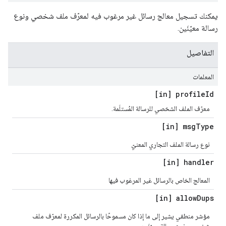
يمكنك تسجيل معالج رسائل غير مرغوب فيه لمعرّف ملف شخصي ونوع
رسالة معيّنَين.
التفاصيل
المعلمات
[in] profile
Id
معرّف الملف الشخصي للرسالة المُستلَمة.
[in] msg
Type
نوع رسالة الملف التجاري المعنيّ
[in] handler
المعالج الخاص بالرسائل غير المرغوب فيها
[in] allow
Dups
مؤشر منطقي يشير إلى ما إذا كان مسموحًا بالرسائل المكررة لمعرّف ملف