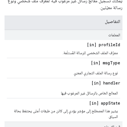
يمكنك تسجيل معالج رسائل غير مرغوب فيه لمعرّف ملف شخصي ونوع
رسالة معيّنَين.
التفاصيل
المعلمات
[in] profile
Id
معرّف الملف الشخصي للرسالة المُستلَمة.
[in] msg
Type
نوع رسالة الملف التجاري المعنيّ
[in] handler
المعالج الخاص بالرسائل غير المرغوب فيها
[in] app
State
يشير هذا المصطلح إلى مؤشر يؤدي إلى كائن من طبقات أعلى يحتفظ بحالة
السياق.
قيم الإرجاع