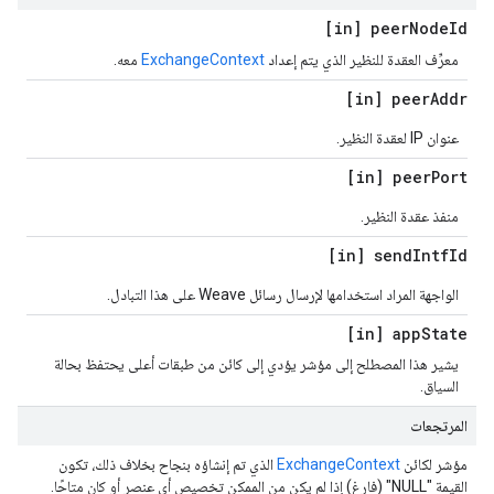
[in] peer
Node
Id
معرِّف العقدة للنظير الذي يتم إعداد
ExchangeContext
معه.
[in] peer
Addr
عنوان IP لعقدة النظير.
[in] peer
Port
منفذ عقدة النظير.
[in] send
Intf
Id
الواجهة المراد استخدامها لإرسال رسائل Weave على هذا التبادل.
[in] app
State
يشير هذا المصطلح إلى مؤشر يؤدي إلى كائن من طبقات أعلى يحتفظ بحالة
السياق.
المرتجعات
مؤشر لكائن
ExchangeContext
الذي تم إنشاؤه بنجاح بخلاف ذلك، تكون
القيمة "NULL" (فارغ) إذا لم يكن من الممكن تخصيص أي عنصر أو كان متاحًا.