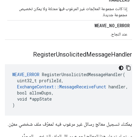
إذا كانت مجموعة المعالِجات غير المرغوب فيها ممتلئة ولا يمكن تخصيص
مجموعة جديدة.
WEAVE
_
NO
_
ERROR
عند النجاح.
Register
Unsolicited
Message
Handler
WEAVE_ERROR
 RegisterUnsolicitedMessageHandler(

  uint32_t profileId,

ExchangeContext::MessageReceiveFunct
 handler,

  bool allowDups,

  void *appState

)
يمكنك تسجيل معالج رسائل غير مرغوب فيه لمعرّف ملف شخصي معيّن.
سيتم استدعاء هذا المعالج لجميع رسائل الملف الشخصي المحدَّد.