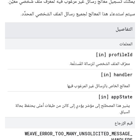
يمكنك تسجيل معالج رسائل غير مرغوب فيه لمعرّف ملف شخصي معيّن.
سيتم استدعاء هذا المعالج لجميع رسائل الملف الشخصي المحدَّد.
التفاصيل
المعلمات
[in] profile
Id
معرّف الملف الشخصي للرسالة المُستلَمة.
[in] handler
المعالج الخاص بالرسائل غير المرغوب فيها
[in] app
State
يشير هذا المصطلح إلى مؤشر يؤدي إلى كائن من طبقات أعلى يحتفظ بحالة
السياق.
قيم الإرجاع
WEAVE
_
ERROR
_
TOO
_
MANY
_
UNSOLICITED
_
MESSAGE
_
HANDLERS