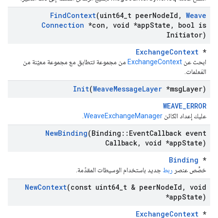
Find
Context
(uint64
_
t peer
Node
Id
,
Weave
Connection
*con
,
void *app
State
,
bool is
Initiator)
ExchangeContext
*
ابحث عن
ExchangeContext
من مجموعة تتطابق مع مجموعة معيّنة من
المَعلمات.
Init
(
Weave
Message
Layer
*msg
Layer)
WEAVE_ERROR
عليك إعداد الكائن
WeaveExchangeManager
.
New
Binding
(Binding
::
Event
Callback event
Callback
,
void *app
State)
Binding
*
خصِّص عنصر
ربط
جديد باستخدام الوسيطات المقدّمة.
New
Context
(const uint64
_
t & peer
Node
Id
,
void
*app
State)
ExchangeContext
*