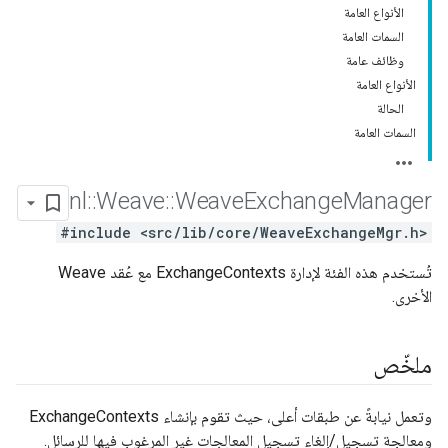
الأنواع العامة
السمات العامة
وظائف عامة
الأنواع العامة
الحالة
السمات العامة
nl
::
Weave
::
Weave
Exchange
Manager
#include <src/lib/core/WeaveExchangeMgr.h>
تُستخدم هذه الفئة لإدارة ExchangeContexts مع عُقد Weave
الأخرى.
ملخّص
وتعمل نيابةً عن طبقات أعلى، حيث تقوم بإنشاء ExchangeContexts
ومعالجة تسجيل/إلغاء تسجيل المعالِجات غير المرغوب فيها للرسائل.