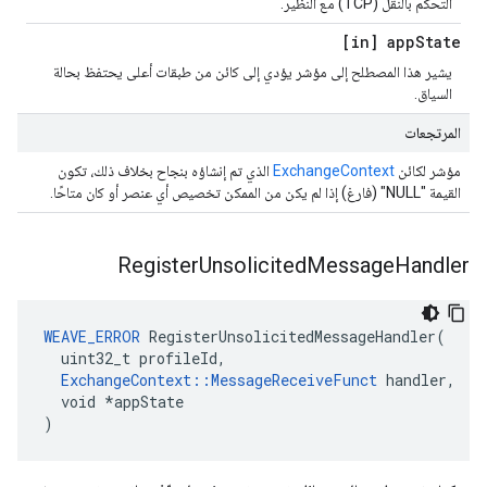
التحكم بالنقل (TCP) مع النظير.
[in] app
State
يشير هذا المصطلح إلى مؤشر يؤدي إلى كائن من طبقات أعلى يحتفظ بحالة
السياق.
المرتجعات
مؤشر لكائن
ExchangeContext
الذي تم إنشاؤه بنجاح بخلاف ذلك، تكون
القيمة "NULL" (فارغ) إذا لم يكن من الممكن تخصيص أي عنصر أو كان متاحًا.
Register
Unsolicited
Message
Handler
WEAVE_ERROR
 RegisterUnsolicitedMessageHandler(

  uint32_t profileId,

ExchangeContext::MessageReceiveFunct
 handler,

  void *appState

)