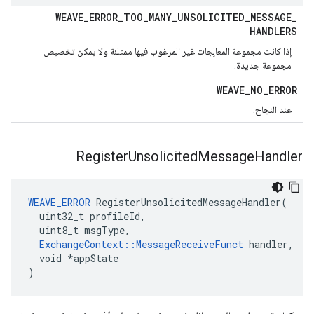
WEAVE
_
ERROR
_
TOO
_
MANY
_
UNSOLICITED
_
MESSAGE
_
HANDLERS
إذا كانت مجموعة المعالِجات غير المرغوب فيها ممتلئة ولا يمكن تخصيص
مجموعة جديدة.
WEAVE
_
NO
_
ERROR
عند النجاح.
Register
Unsolicited
Message
Handler
WEAVE_ERROR
 RegisterUnsolicitedMessageHandler(

  uint32_t profileId,

  uint8_t msgType,

ExchangeContext::MessageReceiveFunct
 handler,

  void *appState

)