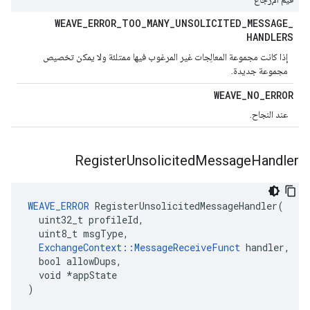
WEAVE
_
ERROR
_
TOO
_
MANY
_
UNSOLICITED
_
MESSAGE
_
HANDLERS
إذا كانت مجموعة المعالِجات غير المرغوب فيها ممتلئة ولا يمكن تخصيص
مجموعة جديدة.
WEAVE
_
NO
_
ERROR
عند النجاح.
Register
Unsolicited
Message
Handler
WEAVE_ERROR
 RegisterUnsolicitedMessageHandler(

  uint32_t profileId,

  uint8_t msgType,

ExchangeContext::MessageReceiveFunct
 handler,

  bool allowDups,

  void *appState

)