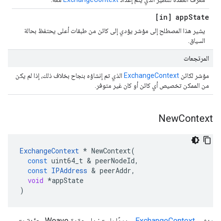
[in] app
State
يشير هذا المصطلح إلى مؤشر يؤدي إلى كائن من طبقات أعلى يحتفظ بحالة
السياق.
المرتجعات
مؤشر لكائن
ExchangeContext
الذي تم إنشاؤه بنجاح بخلاف ذلك، إذا لم يكن
من الممكن تخصيص أي كائن أو كان غير متوفر.
New
Context
ExchangeContext
*
NewContext
(
const
uint64_t
&
peerNodeId
,
const
IPAddress
&
peerAddr
,
void
*
appState
)
ينشئ
ExchangeContext
جديدًا باستخدام عقدة Weave معيَّنة يتم