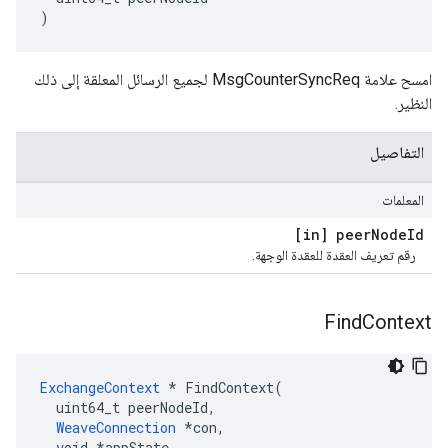
)
امسح علامة MsgCounterSyncReq لجميع الرسائل المعلقة إلى ذلك
النظير.
التفاصيل
المعلمات
[in] peer
Node
Id
رقم تعريف العقدة للعقدة الوجهة.
Find
Context
ExchangeContext
 * FindContext(

  uint64_t peerNodeId,

WeaveConnection
 *con,

  void *appState,
