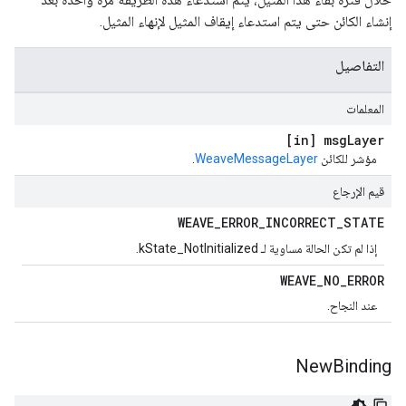
إنشاء الكائن حتى يتم استدعاء إيقاف المثيل لإنهاء المثيل.
التفاصيل
المعلمات
[in] msg
Layer
مؤشر للكائن
WeaveMessageLayer
.
قيم الإرجاع
WEAVE
_
ERROR
_
INCORRECT
_
STATE
إذا لم تكن الحالة مساوية لـ kState_NotInitialized.
WEAVE
_
NO
_
ERROR
عند النجاح.
New
Binding