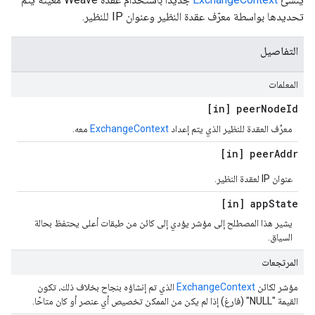
تحديدها بواسطة معرّف عقدة النظير وعنوان IP للنظير.
التفاصيل
المعلمات
[in] peer
Node
Id
معرِّف العقدة للنظير الذي يتم إعداد
ExchangeContext
معه.
[in] peer
Addr
عنوان IP لعقدة النظير.
[in] app
State
يشير هذا المصطلح إلى مؤشر يؤدي إلى كائن من طبقات أعلى يحتفظ بحالة
السياق.
المرتجعات
مؤشر لكائن
ExchangeContext
الذي تم إنشاؤه بنجاح بخلاف ذلك، تكون
القيمة "NULL" (فارغ) إذا لم يكن من الممكن تخصيص أي عنصر أو كان متاحًا.