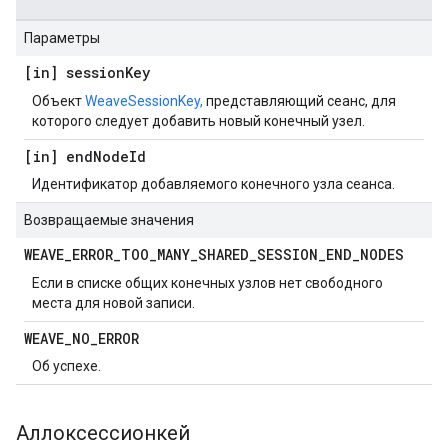
Параметры
[in] session
Key
Объект
WeaveSessionKey,
представляющий сеанс, для
которого следует добавить новый конечный узел.
[in] end
Node
Id
Идентификатор добавляемого конечного узла сеанса.
Возвращаемые значения
WEAVE
_
ERROR
_
TOO
_
MANY
_
SHARED
_
SESSION
_
END
_
NODES
Если в списке общих конечных узлов нет свободного
места для новой записи.
WEAVE
_
NO
_
ERROR
Об успехе.
Аллоксессионкей