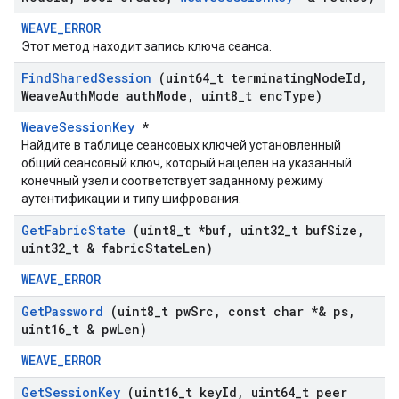
WEAVE_ERROR
Этот метод находит запись ключа сеанса.
Find
Shared
Session
(uint64
_
t terminating
Node
Id
,
Weave
Auth
Mode auth
Mode
,
uint8
_
t enc
Type)
WeaveSessionKey
*
Найдите в таблице сеансовых ключей установленный
общий сеансовый ключ, который нацелен на указанный
конечный узел и соответствует заданному режиму
аутентификации и типу шифрования.
Get
Fabric
State
(uint8
_
t *buf
,
uint32
_
t buf
Size
,
uint32
_
t & fabric
State
Len)
WEAVE_ERROR
Get
Password
(uint8
_
t pw
Src
,
const char *& ps
,
uint16
_
t & pw
Len)
WEAVE_ERROR
Get
Session
Key
(uint16
_
t key
Id
,
uint64
_
t peer