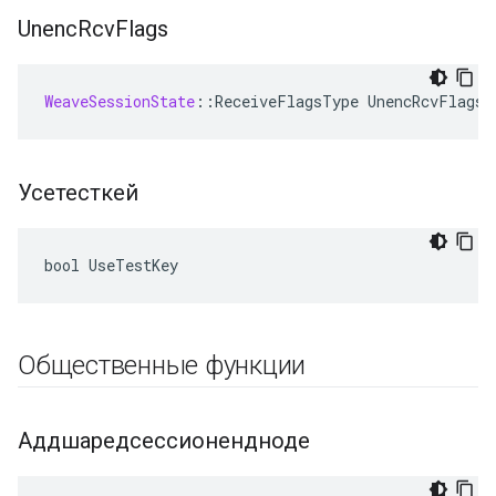
Unenc
Rcv
Flags
WeaveSessionState
:
:
ReceiveFlagsType
UnencRcvFlags
[
Усетесткей
bool UseTestKey
Общественные функции
Аддшаредсессионендноде