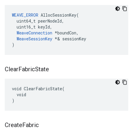
WEAVE_ERROR
 AllocSessionKey(

  uint64_t peerNodeId,

  uint16_t keyId,

WeaveConnection
*boundCon,
WeaveSessionKey
 *
& sessionKey

)
Clear
Fabric
State
void ClearFabricState(

  void

)
Create
Fabric