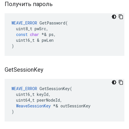
Получить пароль
WEAVE_ERROR
GetPassword
(
uint8_t
pwSrc
,
const
char
*&
ps
,
uint16_t
&
pwLen
)
Get
Session
Key
WEAVE_ERROR
 GetSessionKey(

  uint16_t keyId,

  uint64_t peerNodeId,

WeaveSessionKey
 *& outSessionKey

)