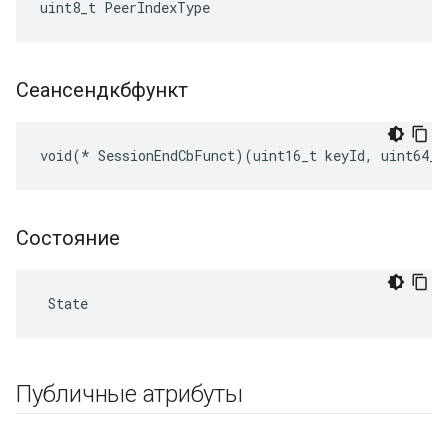
uint8_t PeerIndexType
Сеансендкбфункт
void(* SessionEndCbFunct)(uint16_t keyId, uint64_t
Состояние
 State
Публичные атрибуты