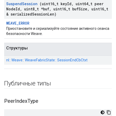
Suspend
Session
(uint16
_
t key
Id
,
uint64
_
t peer
Node
Id
,
uint8
_
t *buf
,
uint16
_
t buf
Size
,
uint16
_
t
& serialized
Session
Len)
WEAVE_ERROR
Приостановите и сериализуйте состояние активного сеанса
безопасности Weave.
Структуры
nl:: Weave:: WeaveFabricState:: SessionEndCbCtxt
Публичные типы
Peer
Index
Type