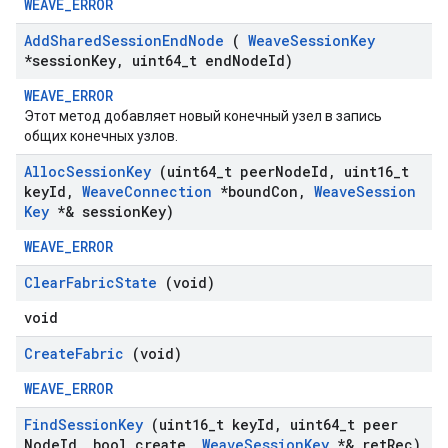
WEAVE_ERROR
Add
Shared
Session
End
Node
(
Weave
Session
Key
*session
Key
,
uint64
_
t end
Node
Id)
WEAVE_ERROR
Этот метод добавляет новый конечный узел в запись
общих конечных узлов.
Alloc
Session
Key
(uint64
_
t peer
Node
Id
,
uint16
_
t
key
Id
,
Weave
Connection
*bound
Con
,
Weave
Session
Key
*& session
Key)
WEAVE_ERROR
Clear
Fabric
State
(void)
void
Create
Fabric
(void)
WEAVE_ERROR
Find
Session
Key
(uint16
_
t key
Id
,
uint64
_
t peer
Node
Id
,
bool create
,
Weave
Session
Key
*& ret
Rec)