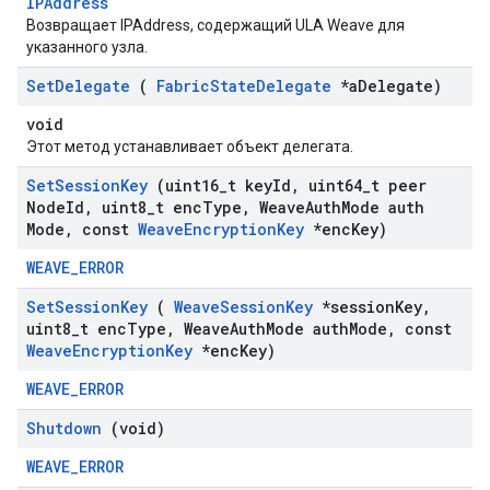
IPAddress
Возвращает IPAddress, содержащий ULA Weave для
указанного узла.
Set
Delegate
(
Fabric
State
Delegate
*a
Delegate)
void
Этот метод устанавливает объект делегата.
Set
Session
Key
(uint16
_
t key
Id
,
uint64
_
t peer
Node
Id
,
uint8
_
t enc
Type
,
Weave
Auth
Mode auth
Mode
,
const
Weave
Encryption
Key
*enc
Key)
WEAVE_ERROR
Set
Session
Key
(
Weave
Session
Key
*session
Key
,
uint8
_
t enc
Type
,
Weave
Auth
Mode auth
Mode
,
const
Weave
Encryption
Key
*enc
Key)
WEAVE_ERROR
Shutdown
(void)
WEAVE_ERROR