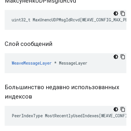
МаксуненкUDPMsg
Id
Rcvd
uint32_t
MaxUnencUDPMsgIdRcvd
[
WEAVE_CONFIG_MAX_PEE
Слой сообщений
WeaveMessageLayer
 * MessageLayer
Большинство недавно использованных
индексов
PeerIndexType
MostRecentlyUsedIndexes
[
WEAVE_CONFIG