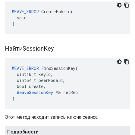
WEAVE_ERROR
 CreateFabric(

  void

)
НайтиSession
Key
WEAVE_ERROR
 FindSessionKey(

  uint16_t keyId,

  uint64_t peerNodeId,

  bool create,

WeaveSessionKey
 *& retRec

)
Этот метод находит запись ключа сеанса.
Подробности