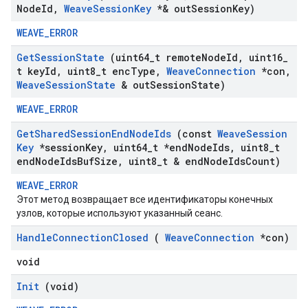
Node
Id
,
Weave
Session
Key
*& out
Session
Key)
WEAVE_ERROR
Get
Session
State
(uint64
_
t remote
Node
Id
,
uint16
_
t key
Id
,
uint8
_
t enc
Type
,
Weave
Connection
*con
,
Weave
Session
State
& out
Session
State)
WEAVE_ERROR
Get
Shared
Session
End
Node
Ids
(const
Weave
Session
Key
*session
Key
,
uint64
_
t *end
Node
Ids
,
uint8
_
t
end
Node
Ids
Buf
Size
,
uint8
_
t & end
Node
Ids
Count)
WEAVE_ERROR
Этот метод возвращает все идентификаторы конечных
узлов, которые используют указанный сеанс.
Handle
Connection
Closed
(
Weave
Connection
*con)
void
Init
(void)