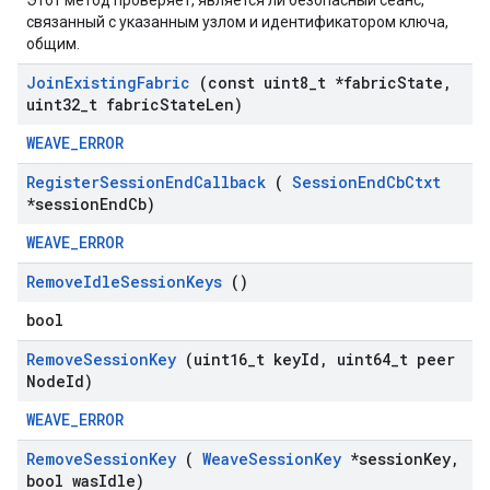
Этот метод проверяет, является ли безопасный сеанс,
связанный с указанным узлом и идентификатором ключа,
общим.
Join
Existing
Fabric
(const uint8
_
t *fabric
State
,
uint32
_
t fabric
State
Len)
WEAVE_ERROR
Register
Session
End
Callback
(
Session
End
Cb
Ctxt
*session
End
Cb)
WEAVE_ERROR
Remove
Idle
Session
Keys
()
bool
Remove
Session
Key
(uint16
_
t key
Id
,
uint64
_
t peer
Node
Id)
WEAVE_ERROR
Remove
Session
Key
(
Weave
Session
Key
*session
Key
,
bool was
Idle)