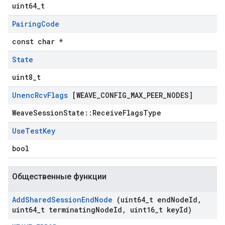
uint64_t
Pairing
Code
const char *
State
uint8_t
Unenc
Rcv
Flags
[WEAVE
_
CONFIG
_
MAX
_
PEER
_
NODES]
WeaveSessionState::ReceiveFlagsType
Use
Test
Key
bool
Общественные функции
Add
Shared
Session
End
Node
(uint64
_
t end
Node
Id
,
uint64
_
t terminating
Node
Id
,
uint16
_
t key
Id)