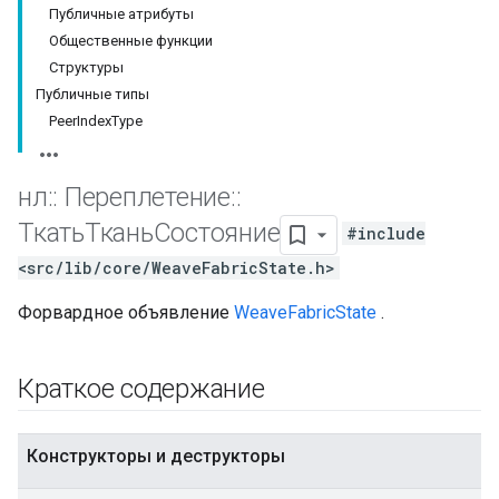
Публичные атрибуты
Общественные функции
Структуры
Публичные типы
PeerIndexType
нл
::
Переплетение
::
ТкатьТканьСостояние
#include
<src/lib/core/WeaveFabricState.h>
Форвардное объявление
WeaveFabricState
.
Краткое содержание
Конструкторы и деструкторы