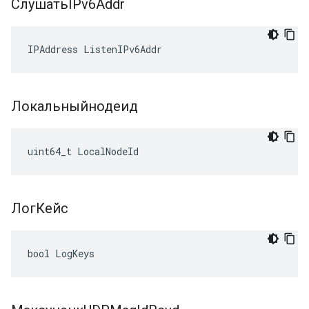
СлушатьIPv6Addr
IPAddress ListenIPv6Addr
Локальныйнодеид
uint64_t LocalNodeId
ЛогКейс
bool LogKeys