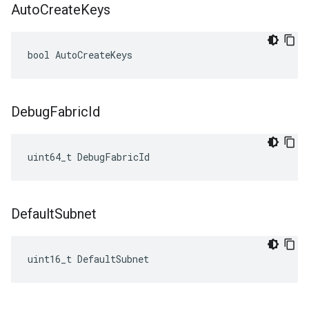
Auto
Create
Keys
bool AutoCreateKeys
Debug
Fabric
Id
uint64_t DebugFabricId
Default
Subnet
uint16_t DefaultSubnet