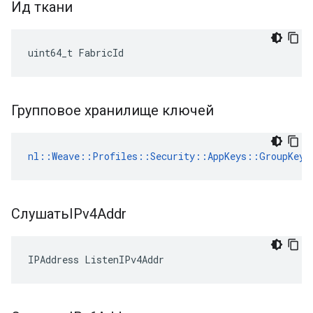
Ид ткани
uint64_t FabricId
Групповое хранилище ключей
nl::Weave::Profiles::Security::AppKeys::GroupKeyS
СлушатьIPv4Addr
IPAddress ListenIPv4Addr