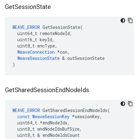
Get
Session
State
WEAVE_ERROR
 GetSessionState(

  uint64_t remoteNodeId,

  uint16_t keyId,

  uint8_t encType,

WeaveConnection
 *con,

WeaveSessionState
 & outSessionState

)
Get
Shared
Session
End
Node
Ids
WEAVE_ERROR
GetSharedSessionEndNodeIds
(
const
WeaveSessionKey
*
sessionKey
,
uint64_t
*
endNodeIds
,
uint8_t
endNodeIdsBufSize
,
uint8_t
&
endNodeIdsCount