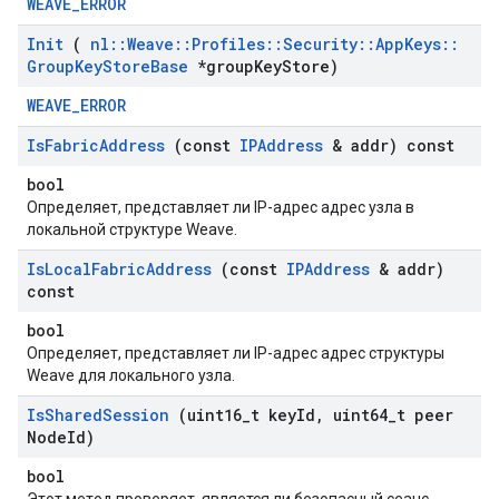
WEAVE_ERROR
Init
(
nl
::
Weave
::
Profiles
::
Security
::
App
Keys
::
Group
Key
Store
Base
*group
Key
Store)
WEAVE_ERROR
Is
Fabric
Address
(const
IPAddress
& addr) const
bool
Определяет, представляет ли IP-адрес адрес узла в
локальной структуре Weave.
Is
Local
Fabric
Address
(const
IPAddress
& addr)
const
bool
Определяет, представляет ли IP-адрес адрес структуры
Weave для локального узла.
Is
Shared
Session
(uint16
_
t key
Id
,
uint64
_
t peer
Node
Id)
bool