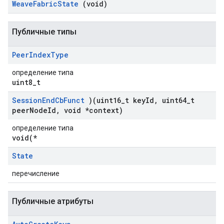
Weave
Fabric
State
(void)
Публичные типы
Peer
Index
Type
определение типа
uint8_t
Session
End
Cb
Funct
)(uint16
_
t key
Id
,
uint64
_
t
peer
Node
Id
,
void *context)
определение типа
void(*
State
перечисление
Публичные атрибуты