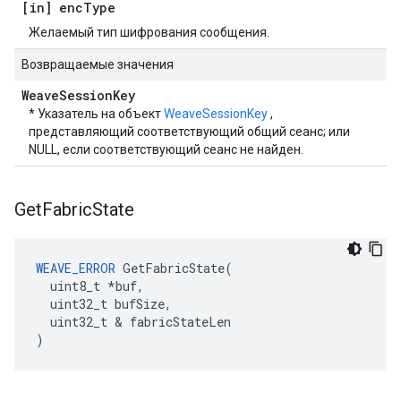
[in] enc
Type
Желаемый тип шифрования сообщения.
Возвращаемые значения
Weave
Session
Key
* Указатель на объект
WeaveSessionKey
,
представляющий соответствующий общий сеанс; или
NULL, если соответствующий сеанс не найден.
Get
Fabric
State
WEAVE_ERROR
 GetFabricState(

  uint8_t *buf,

  uint32_t bufSize,

  uint32_t & fabricStateLen

)