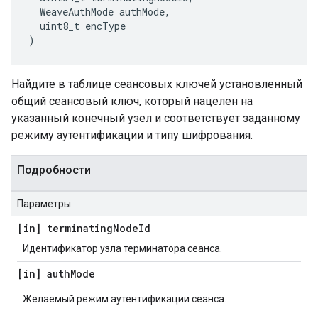
  WeaveAuthMode authMode,

  uint8_t encType

)
Найдите в таблице сеансовых ключей установленный
общий сеансовый ключ, который нацелен на
указанный конечный узел и соответствует заданному
режиму аутентификации и типу шифрования.
Подробности
Параметры
[in] terminating
Node
Id
Идентификатор узла терминатора сеанса.
[in] auth
Mode
Желаемый режим аутентификации сеанса.