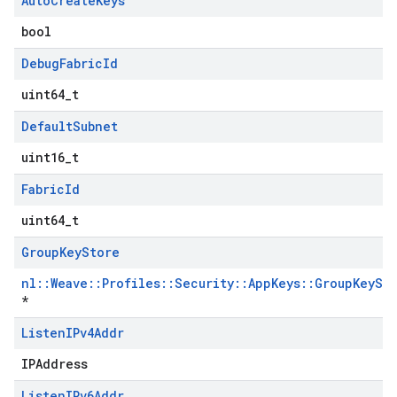
Auto
Create
Keys
bool
Debug
Fabric
Id
uint64_t
Default
Subnet
uint16_t
Fabric
Id
uint64_t
Group
Key
Store
nl::Weave::Profiles::Security::AppKeys::GroupKeySt
*
Listen
IPv4Addr
IPAddress
Listen
IPv6Addr