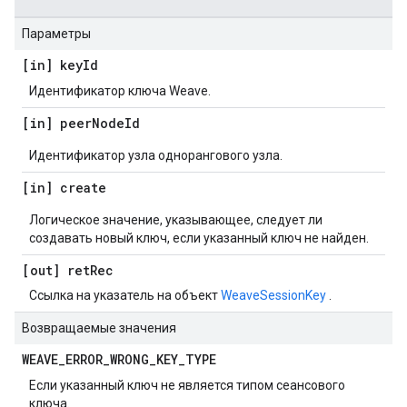
Параметры
[in] key
Id
Идентификатор ключа Weave.
[in] peer
Node
Id
Идентификатор узла однорангового узла.
[in] create
Логическое значение, указывающее, следует ли
создавать новый ключ, если указанный ключ не найден.
[out] ret
Rec
Ссылка на указатель на объект
WeaveSessionKey
.
Возвращаемые значения
WEAVE
_
ERROR
_
WRONG
_
KEY
_
TYPE
Если указанный ключ не является типом сеансового
ключа.