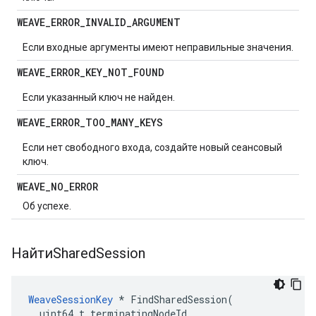
WEAVE
_
ERROR
_
INVALID
_
ARGUMENT
Если входные аргументы имеют неправильные значения.
WEAVE
_
ERROR
_
KEY
_
NOT
_
FOUND
Если указанный ключ не найден.
WEAVE
_
ERROR
_
TOO
_
MANY
_
KEYS
Если нет свободного входа, создайте новый сеансовый
ключ.
WEAVE
_
NO
_
ERROR
Об успехе.
НайтиShared
Session
WeaveSessionKey
 * FindSharedSession(

  uint64_t terminatingNodeId,
