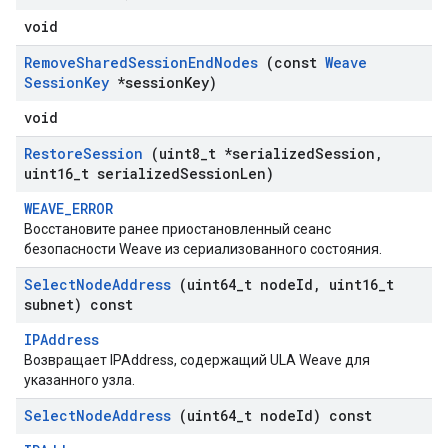
void
Remove
Shared
Session
End
Nodes
(const
Weave
Session
Key
*session
Key)
void
Restore
Session
(uint8
_
t *serialized
Session
,
uint16
_
t serialized
Session
Len)
WEAVE_ERROR
Восстановите ранее приостановленный сеанс
безопасности Weave из сериализованного состояния.
Select
Node
Address
(uint64
_
t node
Id
,
uint16
_
t
subnet) const
IPAddress
Возвращает IPAddress, содержащий ULA Weave для
указанного узла.
Select
Node
Address
(uint64
_
t node
Id) const