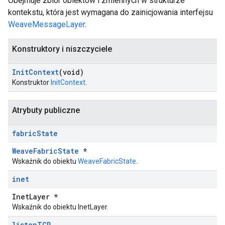
Obejmuje zbiór obiektów i zmiennych w strukturze
kontekstu, która jest wymagana do zainicjowania interfejsu
WeaveMessageLayer
.
Konstruktory i niszczyciele
Init
Context
(void)
Konstruktor
InitContext
.
Atrybuty publiczne
fabric
State
WeaveFabricState
*
Wskaźnik do obiektu
WeaveFabricState
.
inet
InetLayer *
Wskaźnik do obiektu InetLayer.
listen
TCP