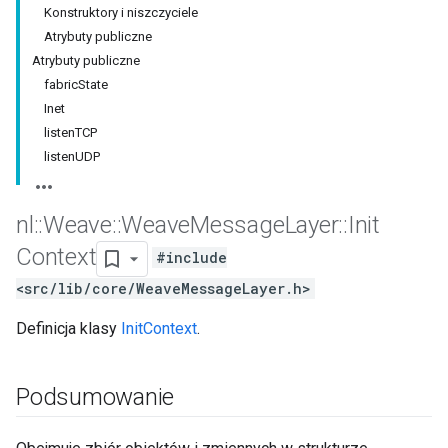
Konstruktory i niszczyciele
Atrybuty publiczne
Atrybuty publiczne
fabricState
Inet
listenTCP
listenUDP
nl
::
Weave
::
Weave
Message
Layer
::
Init
Context
#include
<src/lib/core/WeaveMessageLayer.h>
Definicja klasy
InitContext
.
Podsumowanie