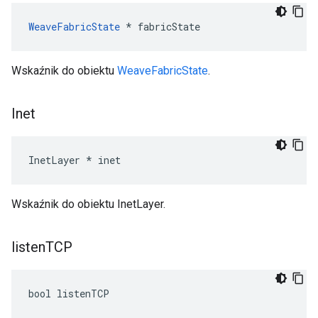
WeaveFabricState
 * fabricState
Wskaźnik do obiektu
WeaveFabricState
.
Inet
InetLayer * inet
Wskaźnik do obiektu InetLayer.
listen
TCP
bool listenTCP