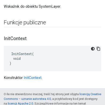
Wskaźnik do obiektu SystemLayer.
Funkcje publiczne
Init
Context
 InitContext(

  void

)
Konstruktor
InitContext
.
O ile nie stwierdzono inaczej, treść tej strony jest objęta
licencją Creative
Commons – uznanie autorstwa 4.0
, a przykładowy kod jest dostępny
na
licencji Apache 2.0
. Szczegółowe informacje na ten temat