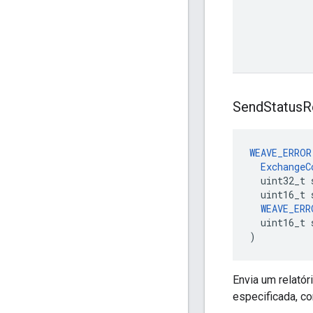
Send
Status
R
WEAVE_ERROR
ExchangeC
  uint32_t 
  uint16_t 
WEAVE_ERR
  uint16_t 
)
Envia um relató
especificada, co