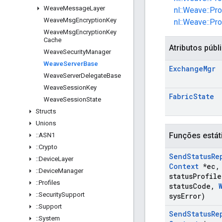
Weave
Message
Layer
nl::Weave::Pr
Weave
Msg
Encryption
Key
nl::Weave::Pr
Weave
Msg
Encryption
Key
Cache
Atributos públ
Weave
Security
Manager
Weave
Server
Base
Exchange
Mgr
Weave
Server
Delegate
Base
Weave
Session
Key
Fabric
State
Weave
Session
State
Structs
Unions
Funções estát
::
ASN1
::
Crypto
Send
Status
Re
::
Device
Layer
Context
*ec
,
::
Device
Manager
status
Profile
::
Profiles
status
Code
,
::
Security
Support
sys
Error)
::
Support
Send
Status
Re
::
System