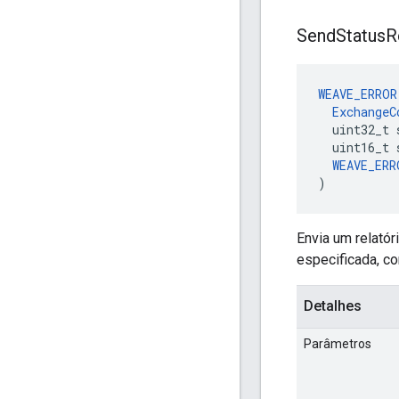
Send
Status
R
WEAVE_ERROR
ExchangeC
  uint32_t 
  uint16_t 
WEAVE_ERR
)
Envia um relató
especificada, co
Detalhes
Parâmetros