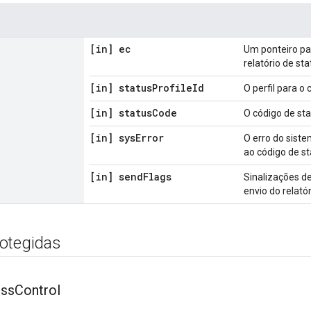
[in] ec
Um ponteiro pa
relatório de st
[in] status
Profile
Id
O perfil para o
[in] status
Code
O código de sta
[in] sys
Error
O erro do sist
ao código de st
[in] send
Flags
Sinalizações de
envio do relató
otegidas
ss
Control