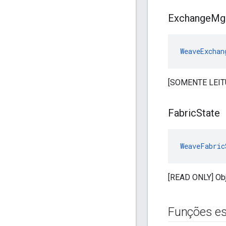
Exchange
Mg
WeaveExchan
[SOMENTE LEITU
Fabric
State
WeaveFabric
[READ ONLY] Obj
Funções es