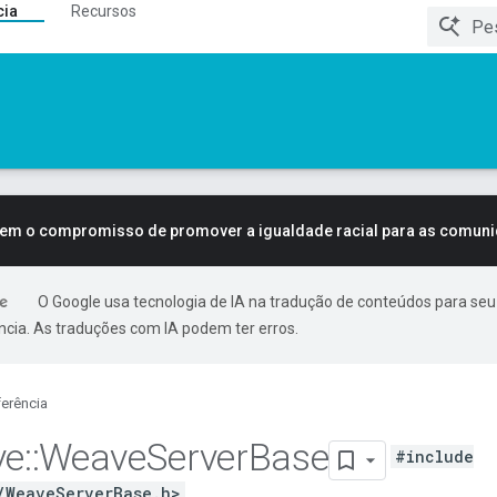
cia
Recursos
tem o compromisso de promover a igualdade racial para as comun
O Google usa tecnologia de IA na tradução de conteúdos para seu
ncia. As traduções com IA podem ter erros.
erência
ve
::
Weave
Server
Base
#include
/WeaveServerBase.h>