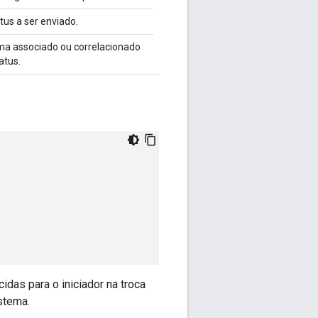
tus a ser enviado.
ema associado ou correlacionado
atus.
das para o iniciador na troca
stema.