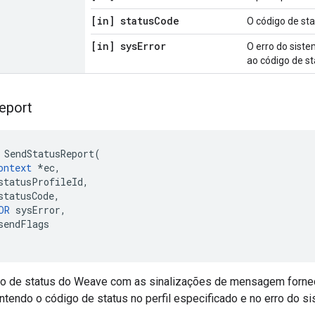
[in] status
Code
O código de sta
[in] sys
Error
O erro do sist
ao código de st
eport
 SendStatusReport(

ontext
 *ec,

statusProfileId,

statusCode,

OR
 sysError,

sendFlags

rio de status do Weave com as sinalizações de mensagem forneci
ntendo o código de status no perfil especificado e no erro do si