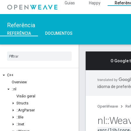
Guias
Happy
Referên
Referência
REFERÊNCIA
DOCUMENTOS
O Google 
C++
Overview
idioma de preferê
::
nl
Visão geral
Structs
OpenWeave
Ref
::
Arg
Parser
nl
::
Wea
::
Ble
::
Inet
<src/lib/core