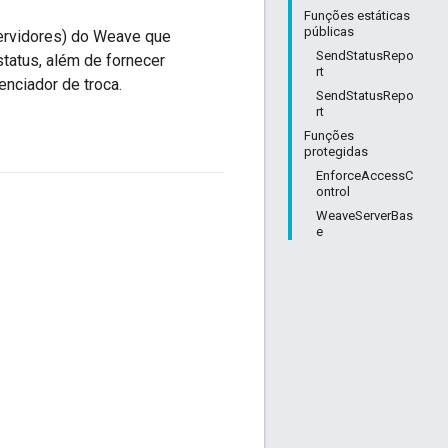
Funções estáticas
públicas
servidores) do Weave que
SendStatusRepo
status, além de fornecer
rt
ciador de troca.
SendStatusRepo
rt
Funções
protegidas
EnforceAccessC
ontrol
WeaveServerBas
e