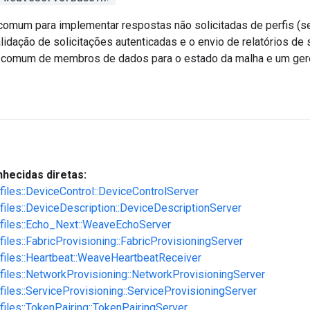
comum para implementar respostas não solicitadas de perfis (
idação de solicitações autenticadas e o envio de relatórios de 
comum de membros de dados para o estado da malha e um geren
hecidas diretas:
ofiles::DeviceControl::DeviceControlServer
ofiles::DeviceDescription::DeviceDescriptionServer
ofiles::Echo_Next::WeaveEchoServer
files::FabricProvisioning::FabricProvisioningServer
ofiles::Heartbeat::WeaveHeartbeatReceiver
ofiles::NetworkProvisioning::NetworkProvisioningServer
ofiles::ServiceProvisioning::ServiceProvisioningServer
ofiles::TokenPairing::TokenPairingServer