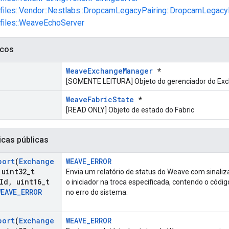
ofiles::Vendor::Nestlabs::DropcamLegacyPairing::DropcamLegacy
ofiles::WeaveEchoServer
icos
WeaveExchangeManager
*
[SOMENTE LEITURA] Objeto do gerenciador do Ex
WeaveFabricState
*
[READ ONLY] Objeto de estado do Fabric
icas públicas
port
(
Exchange
WEAVE_ERROR
uint32
_
t
Envia um relatório de status do Weave com sinal
Id
,
uint16
_
t
o iniciador na troca especificada, contendo o códig
WEAVE
_
ERROR
no erro do sistema.
port
(
Exchange
WEAVE_ERROR