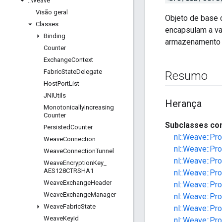
::
Weave
Visão geral
Objeto de base 
Classes
encapsulam a val
Binding
armazenamento 
Counter
Exchange
Context
Fabric
State
Delegate
Resumo
Host
Port
List
JNIUtils
Herança
Monotonically
Increasing
Counter
Subclasses con
Persisted
Counter
nl::Weave::Pr
Weave
Connection
nl::Weave::Pr
Weave
Connection
Tunnel
nl::Weave::Pr
Weave
Encryption
Key
_
AES128CTRSHA1
nl::Weave::Pro
Weave
Exchange
Header
nl::Weave::Pr
Weave
Exchange
Manager
nl::Weave::Pr
Weave
Fabric
State
nl::Weave::Pr
Weave
Key
Id
nl::Weave::Pr