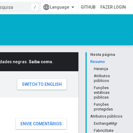
/
GITHUB
FAZER LOGIN
Nesta página
idades negras.
Saiba como
.
Resumo
Herança
Atributos
públicos
Funções
estáticas
públicas
Funções
protegidas
Atributos públicos
ExchangeMgr
ENVIE COMENTÁRIOS
FabricState