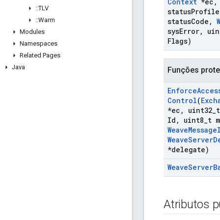
Context
*ec
,
::
TLV
status
Profile
::
Warm
status
Code
,
sys
Error
,
uin
Modules
Flags)
Namespaces
Related Pages
Java
Funções prote
Enforce
Acces
Control
(
Exch
*ec
,
uint32
_
Id
,
uint8
_
t 
Weave
Message
Weave
Server
D
*delegate)
Weave
Server
B
Atributos p