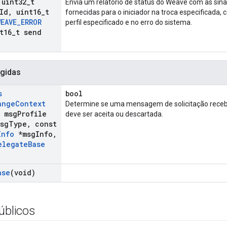
uint32
_
t
Envia um relatório de status do Weave com as si
Id
,
uint16
_
t
fornecidas para o iniciador na troca especificada,
WEAVE
_
ERROR
perfil especificado e no erro do sistema.
t16
_
t send
gidas
s
bool
ange
Context
Determine se uma mensagem de solicitação rece
t msg
Profile
deve ser aceita ou descartada.
msg
Type
,
const
Info
*msg
Info
,
elegate
Base
ase
(void)
úblicos