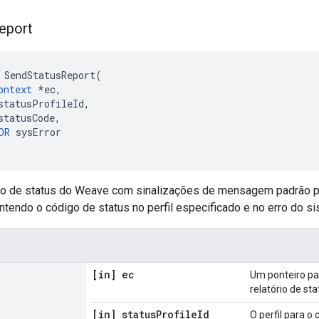
eport
 SendStatusReport(

ontext
 *ec,

statusProfileId,

statusCode,

OR
 sysError

rio de status do Weave com sinalizações de mensagem padrão par
ntendo o código de status no perfil especificado e no erro do si
[in] ec
Um ponteiro pa
relatório de st
[in] status
Profile
Id
O perfil para o