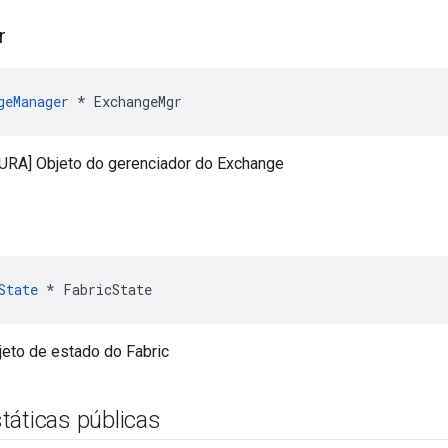
r
geManager
 * ExchangeMgr
RA] Objeto do gerenciador do Exchange
State
 * FabricState
eto de estado do Fabric
táticas públicas