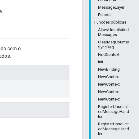
MessageLayer
e.
Estado
Funções públicas
AllowUnsolicited
Messages
ClearMsgCounter
SyncReq
ndo com o
FindContext
ados.
Init
NewBinding
NewContext
NewContext
NewContext
NewContext
RegisterUnsolicit
edMessageHand
ler
RegisterUnsolicit
edMessageHand
ler