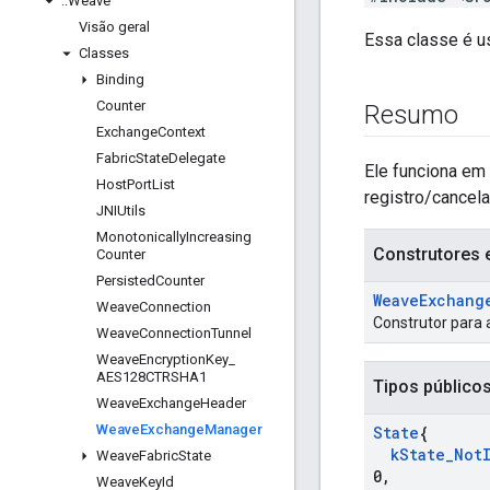
::
Weave
Visão geral
Essa classe é u
Classes
Binding
Counter
Resumo
Exchange
Context
Fabric
State
Delegate
Ele funciona em
Host
Port
List
registro/cancel
JNIUtils
Monotonically
Increasing
Construtores 
Counter
Persisted
Counter
Weave
Exchang
Weave
Connection
Construtor para 
Weave
Connection
Tunnel
Weave
Encryption
Key
_
AES128CTRSHA1
Tipos público
Weave
Exchange
Header
Weave
Exchange
Manager
State
{
k
State
_
Not
Weave
Fabric
State
0
,
Weave
Key
Id