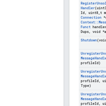
Register
Unso
Handler
(uint
Id
,
uint8
_
t 
Connection
*
Context
::
Mes
Funct
handle
Dups
,
void *
Shutdown
(voi
Unregister
Un
Message
Handl
profile
Id)
Unregister
Un
Message
Handl
profile
Id
,
ui
Type)
Unregister
Un
Message
Handl
profile
Id
,
ui