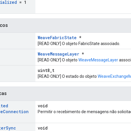
tialized
= 1
icos
WeaveFabricState
*
[READ ONLY] O objeto FabricState associado.
WeaveMessageLayer
*
[READ ONLY] O objeto
WeaveMessageLayer
associ
uint8_t
[READ ONLY] O estado do objeto
WeaveExchangeM
cas
ited
void
ve
Connection
Permitir o recebimento de mensagens não solicita
ter
Sync
void