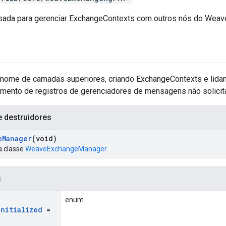
sada para gerenciar ExchangeContexts com outros nós do Weav
 nome de camadas superiores, criando ExchangeContexts e lida
amento de registros de gerenciadores de mensagens não solicit
e destruidores
e
Manager
(void)
a classe
WeaveExchangeManager
.
s
enum
Initialized
=