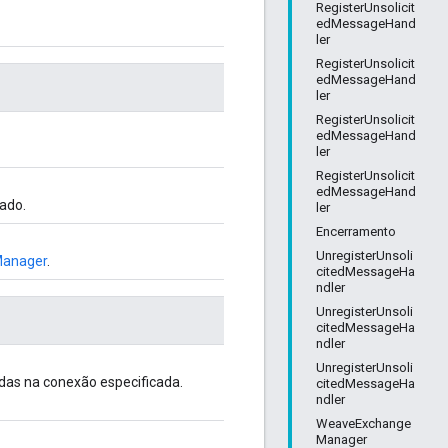
RegisterUnsolicit
edMessageHand
ler
RegisterUnsolicit
edMessageHand
ler
RegisterUnsolicit
edMessageHand
ler
RegisterUnsolicit
edMessageHand
ado.
ler
Encerramento
UnregisterUnsoli
anager
.
citedMessageHa
ndler
UnregisterUnsoli
citedMessageHa
ndler
UnregisterUnsoli
das na conexão especificada.
citedMessageHa
ndler
WeaveExchange
Manager