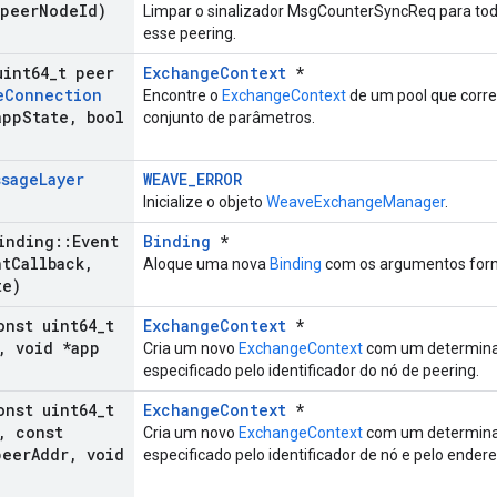
 peer
Node
Id)
Limpar o sinalizador MsgCounterSyncReq para t
esse peering.
uint64
_
t peer
ExchangeContext
*
e
Connection
Encontre o
ExchangeContext
de um pool que corr
app
State
,
bool
conjunto de parâmetros.
ssage
Layer
WEAVE_ERROR
Inicialize o objeto
WeaveExchangeManager
.
inding
::
Event
Binding
*
nt
Callback
,
Aloque uma nova
Binding
com os argumentos forn
te)
onst uint64
_
t
ExchangeContext
*
,
void *app
Cria um novo
ExchangeContext
com um determina
especificado pelo identificador do nó de peering.
onst uint64
_
t
ExchangeContext
*
,
const
Cria um novo
ExchangeContext
com um determina
eer
Addr
,
void
especificado pelo identificador de nó e pelo endere