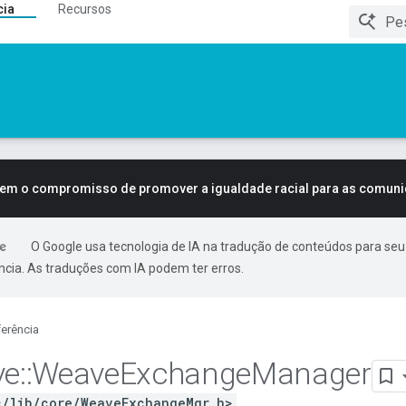
cia
Recursos
tem o compromisso de promover a igualdade racial para as comun
O Google usa tecnologia de IA na tradução de conteúdos para seu
ncia. As traduções com IA podem ter erros.
erência
ve
::
Weave
Exchange
Manager
c/lib/core/WeaveExchangeMgr.h>