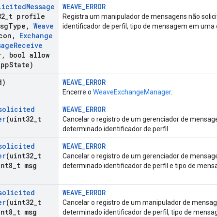
licited
Message
WEAVE_ERROR
32
_
t profile
Registra um manipulador de mensagens não solic
msg
Type
,
Weave
identificador de perfil, tipo de mensagem em uma
con
,
Exchange
sage
Receive
r
,
bool allow
app
State)
d)
WEAVE_ERROR
Encerre o
WeaveExchangeManager
.
solicited
WEAVE_ERROR
er
(uint32
_
t
Cancelar o registro de um gerenciador de mensage
determinado identificador de perfil.
solicited
WEAVE_ERROR
er
(uint32
_
t
Cancelar o registro de um gerenciador de mensage
nt8
_
t msg
determinado identificador de perfil e tipo de men
solicited
WEAVE_ERROR
er
(uint32
_
t
Cancelar o registro de um manipulador de mensag
nt8
_
t msg
determinado identificador de perfil, tipo de men