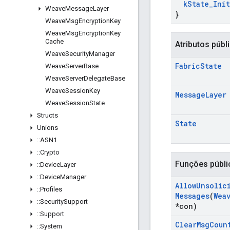
k
State
_
Ini
Weave
Message
Layer
}
Weave
Msg
Encryption
Key
Weave
Msg
Encryption
Key
Cache
Atributos públ
Weave
Security
Manager
Fabric
State
Weave
Server
Base
Weave
Server
Delegate
Base
Weave
Session
Key
Message
Layer
Weave
Session
State
Structs
State
Unions
::
ASN1
::
Crypto
Funções públi
::
Device
Layer
::
Device
Manager
Allow
Unsolic
::
Profiles
Messages
(
Wea
::
Security
Support
*con)
::
Support
Clear
Msg
Coun
::
System