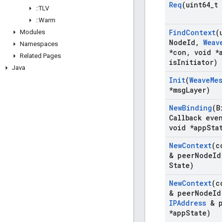
Req
(uint64
_
t
::
TLV
::
Warm
Find
Context
(
Modules
Node
Id
,
Weav
Namespaces
*con
,
void *
Related Pages
is
Initiator)
Java
Init
(
Weave
Me
*msg
Layer)
New
Binding
(B
Callback eve
void *app
Sta
New
Context
(c
& peer
Node
Id
State)
New
Context
(c
& peer
Node
Id
IPAddress
& p
*app
State)