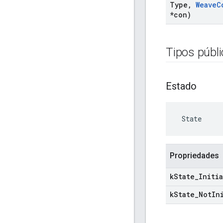
Type
,
Weave
C
*con)
Tipos públ
Estado
 State
Propriedades
k
State
_
Initi
k
State
_
Not
In