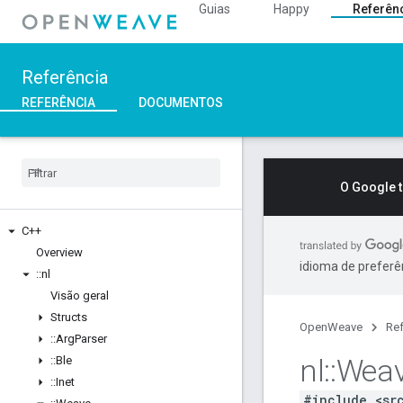
Guias
Happy
Referên
Referência
REFERÊNCIA
DOCUMENTOS
O Google 
C++
Overview
idioma de preferê
::
nl
Visão geral
Structs
OpenWeave
Ref
::
Arg
Parser
nl
::
Wea
::
Ble
::
Inet
#include <sr