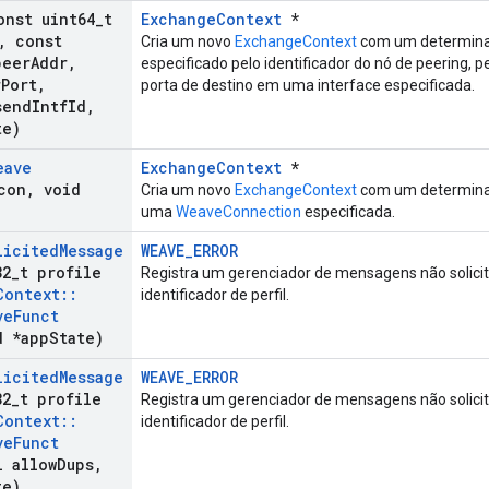
onst uint64
_
t
ExchangeContext
*
,
const
Cria um novo
ExchangeContext
com um determina
eer
Addr
,
especificado pelo identificador do nó de peering, p
r
Port
,
porta de destino em uma interface especificada.
send
Intf
Id
,
te)
eave
ExchangeContext
*
con
,
void
Cria um novo
ExchangeContext
com um determina
uma
WeaveConnection
especificada.
licited
Message
WEAVE_ERROR
32
_
t profile
Registra um gerenciador de mensagens não solic
Context
::
identificador de perfil.
ve
Funct
 *app
State)
licited
Message
WEAVE_ERROR
32
_
t profile
Registra um gerenciador de mensagens não solic
Context
::
identificador de perfil.
ve
Funct
 allow
Dups
,
te)