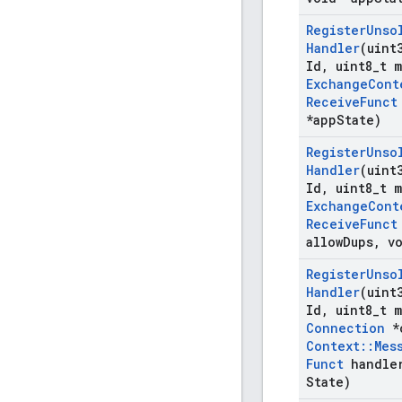
Register
Unso
Handler
(uint
Id
,
uint8
_
t 
Exchange
Cont
Receive
Funct
*app
State)
Register
Unso
Handler
(uint
Id
,
uint8
_
t 
Exchange
Cont
Receive
Funct
allow
Dups
,
vo
Register
Unso
Handler
(uint
Id
,
uint8
_
t 
Connection
*
Context
::
Mes
Funct
handle
State)