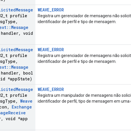
licited
Message
WEAVE_ERROR
32
_
t profile
Registra um gerenciador de mensagens não solic
msg
Type
,
identificador de perfil e tipo de mensagem.
ext
::
Message
handler
,
void
licited
Message
WEAVE_ERROR
32
_
t profile
Registra um gerenciador de mensagens não solic
msg
Type
,
identificador de perfil e tipo de mensagem.
ext
::
Message
handler
,
bool
id *app
State)
licited
Message
WEAVE_ERROR
32
_
t profile
Registra um manipulador de mensagens não solic
msg
Type
,
Weave
identificador de perfil, tipo de mensagem em uma
con
,
Exchange
sage
Receive
r
,
void *app