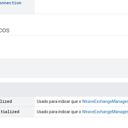
onnection
icos
alized
Usado para indicar que o
WeaveExchangeManage
itialized
Usado para indicar que o
WeaveExchangeManage