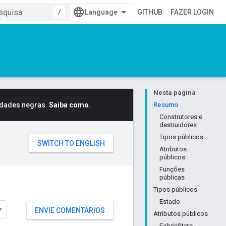
/
GITHUB
FAZER LOGIN
Nesta página
idades negras.
Saiba como
.
Resumo
Construtores e
destruidores
Tipos públicos
Atributos
públicos
Funções
públicas
Tipos públicos
Estado
ENVIE COMENTÁRIOS
Atributos públicos
FabricState