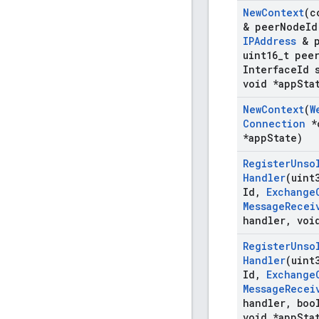
New
Context
(c
& peer
Node
Id
IPAddress
& p
uint16
_
t pee
Interface
Id 
void *app
Sta
New
Context
(
W
Connection
*
*app
State)
Register
Unso
Handler
(uint
Id
,
Exchange
Message
Recei
handler
,
void
Register
Unso
Handler
(uint
Id
,
Exchange
Message
Recei
handler
,
bool
void *app
Sta