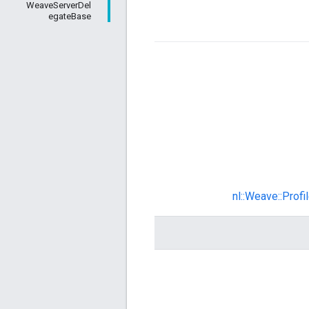
WeaveServerDel
egateBase
nl::Weave::Prof