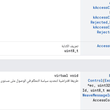
k
Access
C
k
Access
C
Rejected
_
k
Access
C
Reject
Access
تعريف الكتابة
uint8_t
virtual void
Control
(
Ex
طريقة افتراضية لتحديد سياسة التحكّم في الوصول على مستوى الر
*ec
,
uint32
Id
,
uint8
_
t m
Weave
Message
I
Access
Co