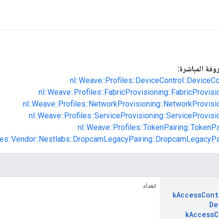
روفة المباشرة:
nl::Weave::Profiles::DeviceControl::DeviceC
nl::Weave::Profiles::FabricProvisioning::FabricProvis
nl::Weave::Profiles::NetworkProvisioning::NetworkProvis
nl::Weave::Profiles::ServiceProvisioning::ServiceProvis
nl::Weave::Profiles::TokenPairing::TokenP
iles::Vendor::Nestlabs::DropcamLegacyPairing::DropcamLegacyP
تعداد
k
Access
Cont
De
k
Access
C