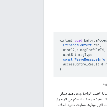
virtual
void
EnforceAcces
ExchangeContext
*
ec
,
uint32_t
msgProfileId
,
uint8_t
msgType
,
const
WeaveMessageInfo
AccessControlResult
&
)
دة
تحديد ما إذا كان ينبغي قبول رسالة الطلب الواردة ومعالجتها بشكل
تفويض الفئات المرتبطة بعمليات تنفيذ خادم Weave هذه الطريقة لتنفيذ سياسات التحكم في الوصول
 التي توفّرها عمليات تنفيذ الخادم