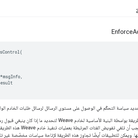
Enforce
A
sControl
(
*
msgInfo
,
result
ديد سياسة التحكّم في الوصول على مستوى الرسائل لرسائل طلبات الخادم الوار
يتم استدعاء هذه الطريقة بواسطة البنية الأساسية لخادم Weave ل
طبيعي، أو رفضها. يجب أن تلغي 
تها. ويمكن للتطبيقات أيضًا تجاوز هذه الطريقة لإتاحة سياسات مخصّصة غير تلك