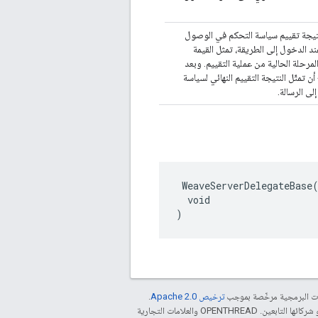
يجة تقييم سياسة التحكم في الوصول
وعند الدخول إلى الطريقة، تمثل القيمة
لمرحلة الحالية من عملية التقييم. وبعد
أن تمثّل النتيجة التقييم النهائي لسياسة
لى الرسالة.
 WeaveServerDelegateBase(
  void

)
مات البرمجية مرخّصة بموجب
ترخيص Apache 2.0‏
.
. إنّ Java هي علامة تجارية مسجَّلة لشركة Oracle و/أو شركائها التابعين. ‫OPENTHREAD والعلامات التجارية