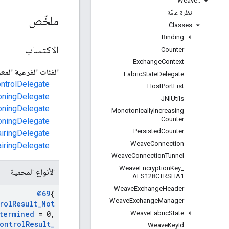
Weave
::
نظرة عامّة
ملخّص
Classes
Binding
الاكتساب
Counter
Exchange
Context
الفئات الفرعية المع
Fabric
State
Delegate
ontrolDelegate
Host
Port
List
ioningDelegate
JNIUtils
ioningDelegate
Monotonically
Increasing
Counter
ioningDelegate
Persisted
Counter
airingDelegate
Weave
Connection
airingDelegate
Weave
Connection
Tunnel
Weave
Encryption
Key
_
الأنواع المحمية
AES128CTRSHA1
Weave
Exchange
Header
@69
{
Weave
Exchange
Manager
rol
Result
_
Not
Weave
Fabric
State
termined
= 0
,
ontrol
Result
_
Weave
Key
Id