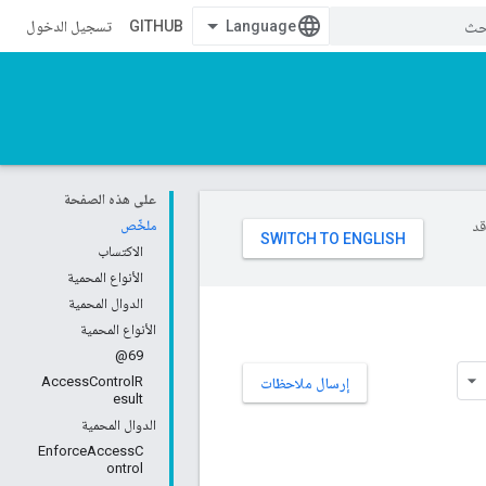
GITHUB
تسجيل الدخول
على هذه الصفحة
وقد
ملخّص
الاكتساب
الأنواع المحمية
الدوال المحمية
الأنواع المحمية
69@
AccessControlR
إرسال ملاحظات
esult
الدوال المحمية
EnforceAccessC
ontrol