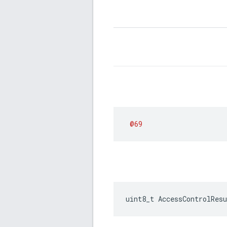
@69
uint8_t AccessControlResu