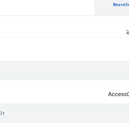
Weave
S
ة
Access
lt