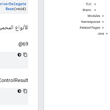
erver
Delegate
TLV
::
Base
(void)
Warm
::
Modules
Namespaces
الأنواع المحمي
Related Pages
Java
69@
Control
Result