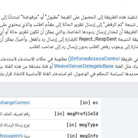
 تنفيذ هذه الطريقة إلى الحصول على القيمة "مقبول" أو "مرفوضة" استنادًا إلى
يجة "تم الرفض" إلى إرسال تقرير الحالة إلى مقدِّم الطلب والذي يحتوي على 
الطريقة أن تختار إرسال ردودها الخاصة، والتي يمكن أن تكون تقرير حالة أو أي 
يجب أن تعرض الطريقة النتيجة Reject_RespSent للإشارة إلى إرسال رد بالفعل
لغي طريقة
EnforceAccessControl()
مطلوبة في حالات الاستدعاء لاستدعاء ال
رة، مثل الفئة
WeaveServerDelegateBase
أو فئة مشتقة من هذه الفئة. ي
تحديدها لسياسة التحكم في الوصول، ثم استدعاء الفئة الأساسية لاتخاذ قرار بشأ
[in] ec
changeContext
[in] msg
Profile
Id
رقم تعريف الملف الش
[in] msg
Type
نوع رسالة الرسالة المُ
[in] msg
Info
بنية
essageInfo