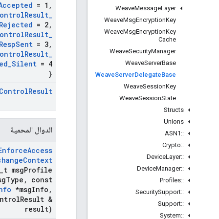
Accepted
= 1
,
Weave
Message
Layer
ontrol
Result
_
Weave
Msg
Encryption
Key
Rejected
= 2
,
Weave
Msg
Encryption
Key
ontrol
Result
_
Cache
Resp
Sent
= 3
,
Weave
Security
Manager
ontrol
Result
_
Weave
Server
Base
ed
_
Silent
= 4
}
Weave
Server
Delegate
Base
Weave
Session
Key
Control
Result
Weave
Session
State
Structs
Unions
الدوال المحمية
ASN1
::
Crypto
::
Enforce
Access
Device
Layer
::
change
Context
Device
Manager
::
_
t msg
Profile
sg
Type
,
const
Profiles
::
nfo
*msg
Info
,
Security
Support
::
ntrol
Result &
Support
::
result)
System
::