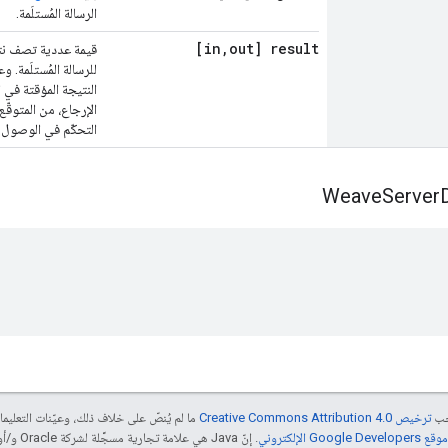
الرسالة المُستلَمة.
[in
,
out] result
قيمة عددية تصف نت
للرسالة المُستلَمة. 
النتيجة المؤقتة في ا
الإرجاع، من المتوقّع 
التحكّم في الوصول إ
Weave
Server


جب
ترخيص Creative Commons Attribution 4.0‏
ما لم يُنصّ على خلاف ذلك، وعيّنات التعلي
Goog الإلكتروني