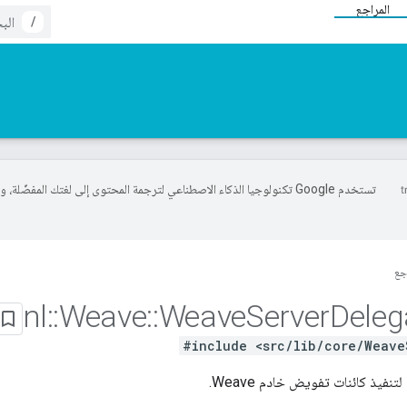
المراجع
/
تستخدم Google تكنولوجيا الذكاء الاصطناعي لترجمة المحتوى إلى لغتك المفضّلة، 
جع
nl
::
Weave
::
Weave
Server
Deleg
#include <src/lib/core/Weave
نفيذ كائنات تفويض خادم Weave.