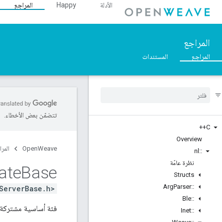
الأدلة
Happy
المراجع
المراجع
المراجع
المستندات
تتضمّن بعض الأخطاء.
C++
Overview
OpenWeave
المرا
nl
::
نظرة عامّة
ate
Base
Structs
Arg
Parser
::
ServerBase.h>
Ble
::
فئة أساسية مشتركة لت
Inet
::