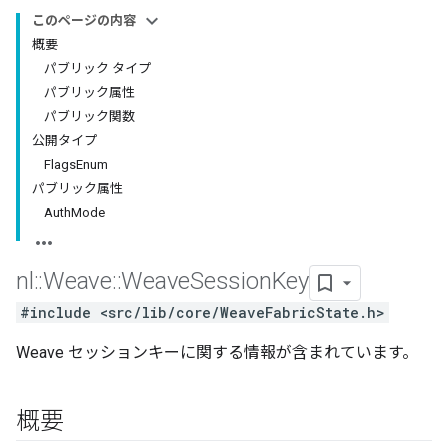
このページの内容
概要
パブリック タイプ
パブリック属性
パブリック関数
公開タイプ
FlagsEnum
パブリック属性
AuthMode
nl
::
Weave
::
Weave
Session
Key
#include <src/lib/core/WeaveFabricState.h>
Weave セッションキーに関する情報が含まれています。
概要