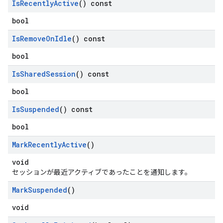
Is
Recently
Active
() const
bool
Is
Remove
On
Idle
() const
bool
Is
Shared
Session
() const
bool
Is
Suspended
() const
bool
Mark
Recently
Active
()
void
セッションが最近アクティブであったことを通知します。
Mark
Suspended
()
void