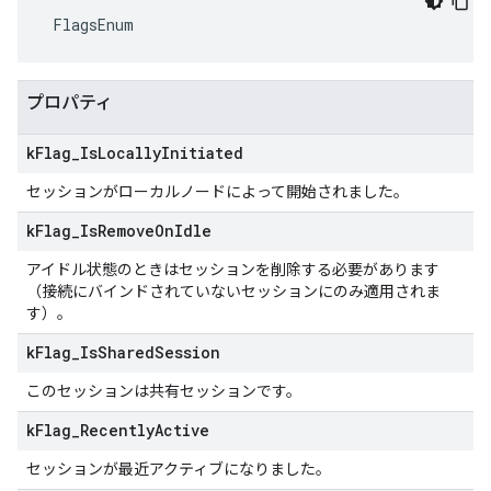
 FlagsEnum
プロパティ
k
Flag
_
Is
Locally
Initiated
セッションがローカルノードによって開始されました。
k
Flag
_
Is
Remove
On
Idle
アイドル状態のときはセッションを削除する必要があります
（接続にバインドされていないセッションにのみ適用されま
す）。
k
Flag
_
Is
Shared
Session
このセッションは共有セッションです。
k
Flag
_
Recently
Active
セッションが最近アクティブになりました。