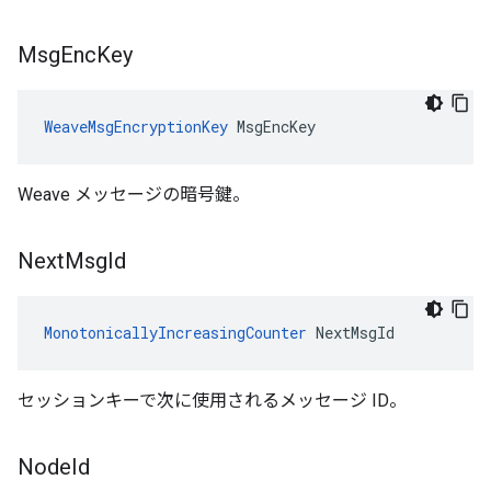
Msg
Enc
Key
WeaveMsgEncryptionKey
 MsgEncKey
Weave メッセージの暗号鍵。
Next
Msg
Id
MonotonicallyIncreasingCounter
 NextMsgId
セッションキーで次に使用されるメッセージ ID。
Node
Id