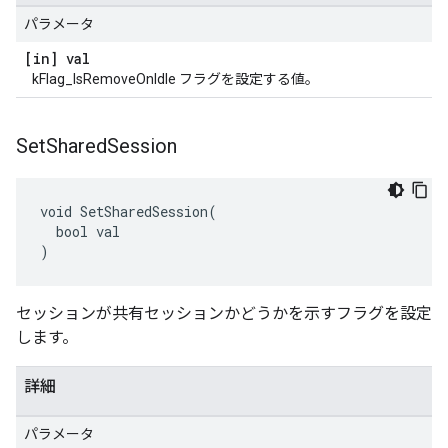
パラメータ
[in] val
kFlag_IsRemoveOnIdle フラグを設定する値。
Set
Shared
Session
void SetSharedSession(

  bool val

)
セッションが共有セッションかどうかを示すフラグを設定
します。
詳細
パラメータ