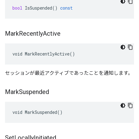
bool
IsSuspended
()
const
Mark
Recently
Active
void MarkRecentlyActive()
セッションが最近アクティブであったことを通知します。
Mark
Suspended
void MarkSuspended()
Set
Locally
Initiated