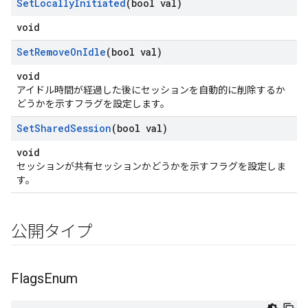
Set
Locally
Initiated
(bool val)
void
Set
Remove
On
Idle
(bool val)
void
アイドル時間が経過した後にセッションを自動的に削除するか
どうかを示すフラグを設定します。
Set
Shared
Session
(bool val)
void
セッションが共有セッションかどうかを示すフラグを設定しま
す。
公開タイプ
Flags
Enum