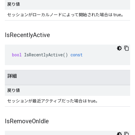
戻り値
セッションがローカルノードによって開始された場合は true。
Is
Recently
Active
bool
IsRecentlyActive
()
const
詳細
戻り値
セッションが最近アクティブだった場合は true。
Is
Remove
On
Idle