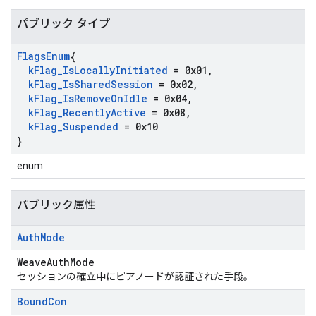
パブリック タイプ
Flags
Enum
{
k
Flag
_
Is
Locally
Initiated
= 0x01
,
k
Flag
_
Is
Shared
Session
= 0x02
,
k
Flag
_
Is
Remove
On
Idle
= 0x04
,
k
Flag
_
Recently
Active
= 0x08
,
k
Flag
_
Suspended
= 0x10
}
enum
パブリック属性
Auth
Mode
WeaveAuthMode
セッションの確立中にピアノードが認証された手段。
Bound
Con