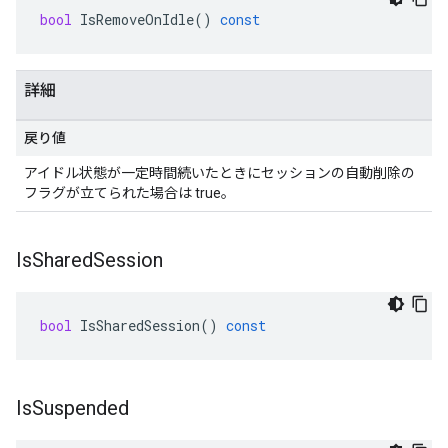
bool
IsRemoveOnIdle
()
const
詳細
戻り値
アイドル状態が一定時間続いたときにセッションの自動削除の
フラグが立てられた場合は true。
Is
Shared
Session
bool
IsSharedSession
()
const
Is
Suspended