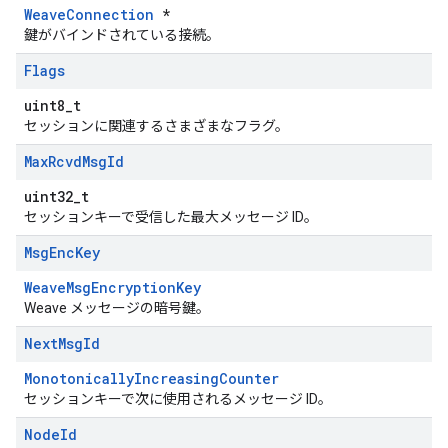
WeaveConnection
*
鍵がバインドされている接続。
Flags
uint8_t
セッションに関連するさまざまなフラグ。
Max
Rcvd
Msg
Id
uint32_t
セッションキーで受信した最大メッセージ ID。
Msg
Enc
Key
WeaveMsgEncryptionKey
Weave メッセージの暗号鍵。
Next
Msg
Id
MonotonicallyIncreasingCounter
セッションキーで次に使用されるメッセージ ID。
Node
Id