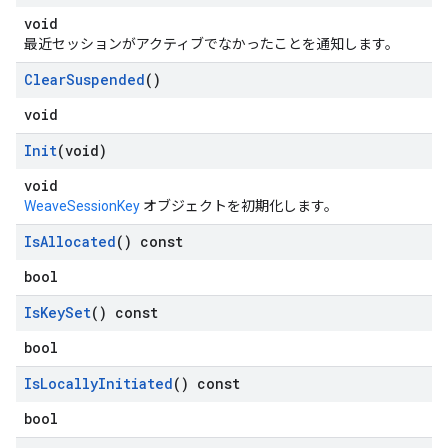
void
最近セッションがアクティブでなかったことを通知します。
Clear
Suspended
()
void
Init
(void)
void
WeaveSessionKey
オブジェクトを初期化します。
Is
Allocated
() const
bool
Is
Key
Set
() const
bool
Is
Locally
Initiated
() const
bool