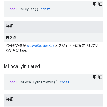
bool
IsKeySet
()
const
詳細
戻り値
暗号鍵の値が
WeaveSessionKey
オブジェクトに設定されてい
る場合は true。
Is
Locally
Initiated
bool
IsLocallyInitiated
()
const
詳細