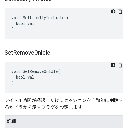
void SetLocallyInitiated(

  bool val

)
Set
Remove
On
Idle
void SetRemoveOnIdle(

  bool val

)
アイドル時間が経過した後にセッションを自動的に削除す
るかどうかを示すフラグを設定します。
詳細