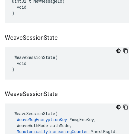
uint32_t NewMessageId(

  void

)
Weave
Session
State
 WeaveSessionState(

  void

)
Weave
Session
State
 WeaveSessionState(

WeaveMsgEncryptionKey
 *msgEncKey,

  WeaveAuthMode authMode,

MonotonicallyIncreasingCounter
 *nextMsgId,
