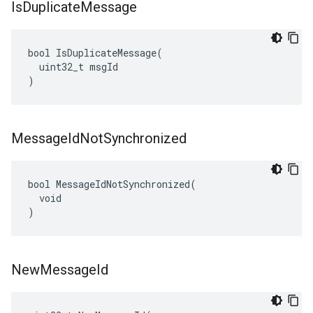
Is
Duplicate
Message
bool IsDuplicateMessage(

  uint32_t msgId

)
Message
Id
Not
Synchronized
bool MessageIdNotSynchronized(

  void

)
New
Message
Id