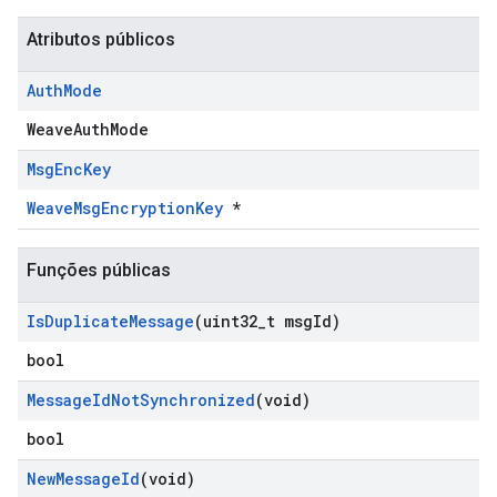
Atributos públicos
Auth
Mode
WeaveAuthMode
Msg
Enc
Key
WeaveMsgEncryptionKey
*
Funções públicas
Is
Duplicate
Message
(uint32
_
t msg
Id)
bool
Message
Id
Not
Synchronized
(void)
bool
New
Message
Id
(void)