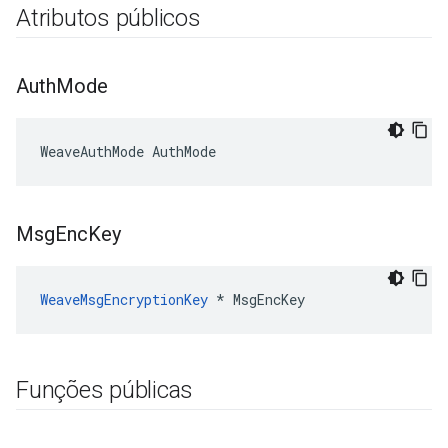
Atributos públicos
Auth
Mode
WeaveAuthMode AuthMode
Msg
Enc
Key
WeaveMsgEncryptionKey
 * MsgEncKey
Funções públicas