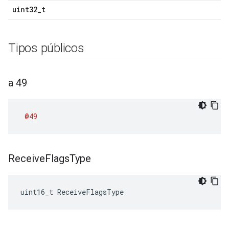
uint32_t
Tipos públicos
a 49
@49
Receive
Flags
Type
uint16_t ReceiveFlagsType