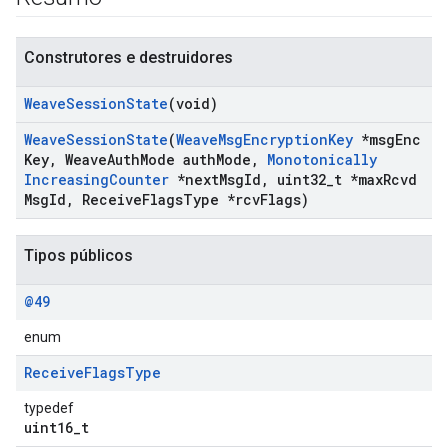
Construtores e destruidores
Weave
Session
State
(void)
Weave
Session
State
(
Weave
Msg
Encryption
Key
*msg
Enc
Key
,
Weave
Auth
Mode auth
Mode
,
Monotonically
Increasing
Counter
*next
Msg
Id
,
uint32
_
t *max
Rcvd
Msg
Id
,
Receive
Flags
Type *rcv
Flags)
Tipos públicos
@49
enum
Receive
Flags
Type
typedef
uint16_t