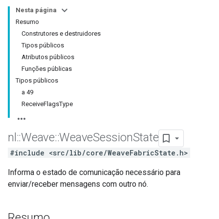
Nesta página
Resumo
Construtores e destruidores
Tipos públicos
Atributos públicos
Funções públicas
Tipos públicos
a 49
ReceiveFlagsType
nl
::
Weave
::
Weave
Session
State
#include <src/lib/core/WeaveFabricState.h>
Informa o estado de comunicação necessário para
enviar/receber mensagens com outro nó.
Resumo