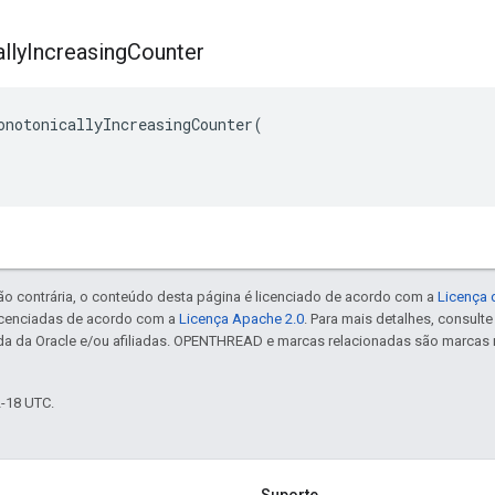
lly
Increasing
Counter
onotonicallyIncreasingCounter(

ão contrária, o conteúdo desta página é licenciado de acordo com a
Licença 
icenciadas de acordo com a
Licença Apache 2.0
. Para mais detalhes, consult
da da Oracle e/ou afiliadas. OPENTHREAD e marcas relacionadas são marcas 
2-18 UTC.