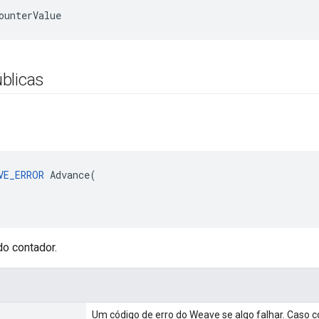
ounterValue
blicas
VE_ERROR
 Advance(

do contador.
Um código de erro do Weave se algo falhar. Cas