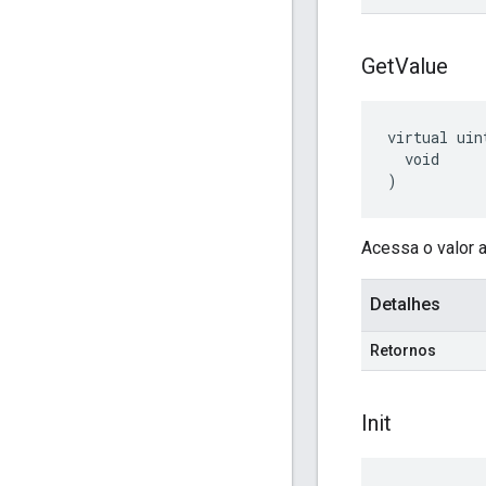
Get
Value
virtual uin
  void

)
Acessa o valor a
Detalhes
Retornos
Init