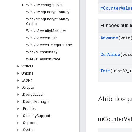
Weave
Message
Layer
m
Counter
Valu
Weave
Msg
Encryption
Key
Weave
Msg
Encryption
Key
Cache
Funções públi
Weave
Security
Manager
Advance
(void
Weave
Server
Base
Weave
Server
Delegate
Base
Weave
Session
Key
Get
Value
(voi
Weave
Session
State
Structs
Init
(uint32
_
t
Unions
::
ASN1
::
Crypto
::
Device
Layer
Atributos 
::
Device
Manager
::
Profiles
::
Security
Support
m
Counter
Va
::
Support
::
System