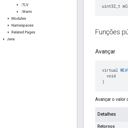
::
TLV
uint32_t mC
::
Warm
Modules
Namespaces
Funções pú
Related Pages
Java
Avançar
virtual 
WEA
  void

)
Avançar o valor 
Detalhes
Retornos