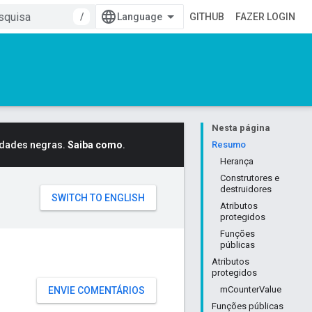
/
GITHUB
FAZER LOGIN
Nesta página
idades negras.
Saiba como
.
Resumo
Herança
Construtores e
destruidores
Atributos
protegidos
Funções
públicas
Atributos
protegidos
mCounterValue
ENVIE COMENTÁRIOS
Funções públicas