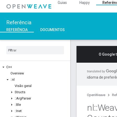
Guias
Happy
Referên
Referência
REFERÊNCIA
DOCUMENTOS
O Google 
C++
Overview
idioma de preferê
::
nl
Visão geral
Structs
OpenWeave
Ref
::
Arg
Parser
nl
::
Wea
::
Ble
::
Inet