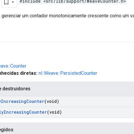
r
#include <src/lib/support/WeaveCounter.h>
 gerenciar um contador monotonicamente crescente como um valo
eave::Counter
hecidas diretas:
nl::Weave::PersistedCounter
e destruidores
y
Increasing
Counter
(void)
ly
Increasing
Counter
(void)
egidos