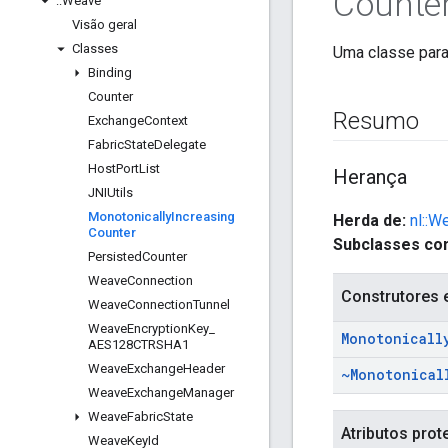
Counte
::
Weave
Visão geral
Classes
Uma classe para
Binding
Counter
Resumo
Exchange
Context
Fabric
State
Delegate
Host
Port
List
Herança
JNIUtils
Monotonically
Increasing
Herda de:
nl::W
Counter
Subclasses con
Persisted
Counter
Weave
Connection
Construtores 
Weave
Connection
Tunnel
Weave
Encryption
Key
_
Monotonicall
AES128CTRSHA1
Weave
Exchange
Header
~Monotonical
Weave
Exchange
Manager
Weave
Fabric
State
Atributos prot
Weave
Key
Id