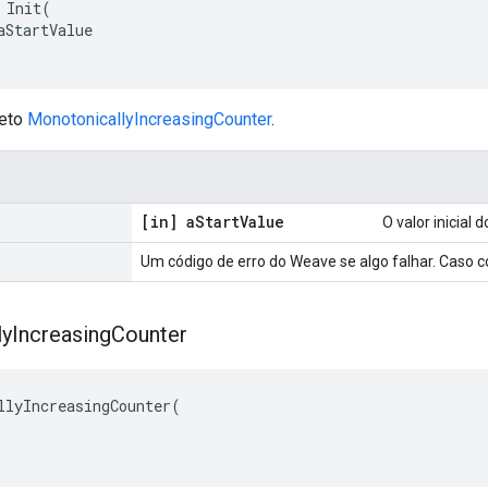
 Init(

aStartValue

jeto
MonotonicallyIncreasingCounter
.
[in] a
Start
Value
O valor inicial 
Um código de erro do Weave se algo falhar. Cas
ly
Increasing
Counter
llyIncreasingCounter(
