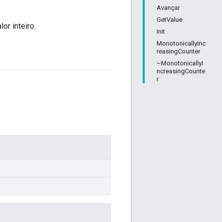
Avançar
GetValue
r inteiro.
Init
MonotonicallyInc
reasingCounter
~MonotonicallyI
ncreasingCounte
r