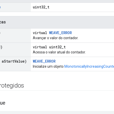
e
uint32_t
cas
)
virtual
WEAVE_ERROR
Avançar o valor do contador.
d)
virtual uint32_t
Acessa o valor atual do contador.
 a
Start
Value)
WEAVE_ERROR
Inicialize um objeto
MonotonicallyIncreasingCount
protegidos
lue