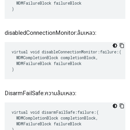
  WDMFailureBlock failureBlock

)
disabled
Connection
Monitor:ล้มเหลว:
virtual void disableConnectionMonitor:failure:(

  WDMCompletionBlock completionBlock,

  WDMFailureBlock failureBlock

)
Disarm
Fail
Safe:ความล้มเหลว:
virtual void disarmFailSafe:failure:(

  WDMCompletionBlock completionBlock,

  WDMFailureBlock failureBlock

)