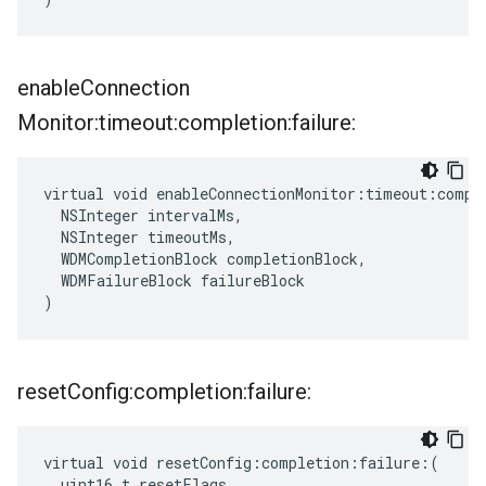
enable
Connection
Monitor:timeout:completion:failure:
virtual void enableConnectionMonitor:timeout:comple
  NSInteger intervalMs,

  NSInteger timeoutMs,

  WDMCompletionBlock completionBlock,

  WDMFailureBlock failureBlock

)
reset
Config:completion:failure:
virtual void resetConfig:completion:failure:(

  uint16_t resetFlags,
