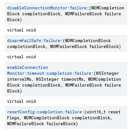
disable
Connection
Monitor:failure:
(WDMCompletion
Block completion
Block
,
WDMFailure
Block failure
Block)
virtual void
disarm
Fail
Safe:failure:
(WDMCompletion
Block
completion
Block
,
WDMFailure
Block failure
Block)
virtual void
enable
Connection
Monitor:timeout:completion:failure:
(NSInteger
interval
Ms
,
NSInteger timeout
Ms
,
WDMCompletion
Block completion
Block
,
WDMFailure
Block failure
Block)
virtual void
reset
Config:completion:failure:
(uint16
_
t reset
Flags
,
WDMCompletion
Block completion
Block
,
WDMFailure
Block failure
Block)