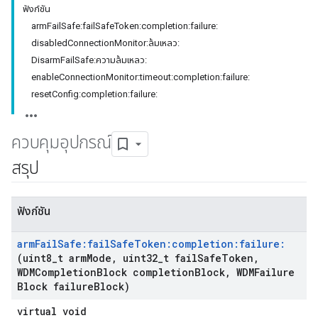
ฟังก์ชัน
armFailSafe:failSafeToken:completion:failure:
disabledConnectionMonitor:ล้มเหลว:
DisarmFailSafe:ความล้มเหลว:
enableConnectionMonitor:timeout:completion:failure:
resetConfig:completion:failure:
ควบคุมอุปกรณ์
สรุป
ฟังก์ชัน
arm
Fail
Safe:fail
Safe
Token:completion:failure:
(uint8
_
t arm
Mode
,
uint32
_
t fail
Safe
Token
,
WDMCompletion
Block completion
Block
,
WDMFailure
Block failure
Block)
virtual void