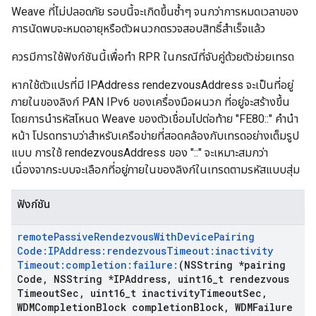
Weave ที่ไม่ปลอดภัย รอบนี้จะเกิดขึ้นซ้ำๆ จนกว่าการหมดเวลาของ
การนัดพบจะหมดอายุหรือตัวผนวกตรวจสอบสิทธิ์สำเร็จแล้ว
ควรมีการใช้ฟังก์ชันนี้เพื่อทำ RPR ในกรณีที่จับคู่ด้วยตัวช่วยเทรด
หากใช้ตัวแปรที่มี IPAddress rendezvousAddress จะเป็นที่อยู่
ภายในของลิงก์ PAN IPv6 ของเครื่องมือผนวก ที่อยู่จะสร้างขึ้น
โดยการนำรหัสโหนด Weave ของตัวเชื่อมไปต่อท้าย "FE80::" คำนำ
หน้า โปรดทราบว่าสำหรับเครือข่ายที่สอดคล้องกับเทรดอย่างเต็มรูป
แบบ การใช้ rendezvousAddress ของ "::" จะเหมาะสมกว่า
เนื่องจากระบบจะเลือกที่อยู่ภายในของลิงก์ในเทรดตามรหัสแบบสุ่ม
ฟังก์ชัน
remote
Passive
Rendezvous
With
Device
Pairing
Code:IPAddress:rendezvous
Timeout:inactivity
Timeout:completion:failure:
(NSString *pairing
Code
,
NSString *IPAddress
,
uint16
_
t rendezvous
Timeout
Sec
,
uint16
_
t inactivity
Timeout
Sec
,
WDMCompletion
Block completion
Block
,
WDMFailure