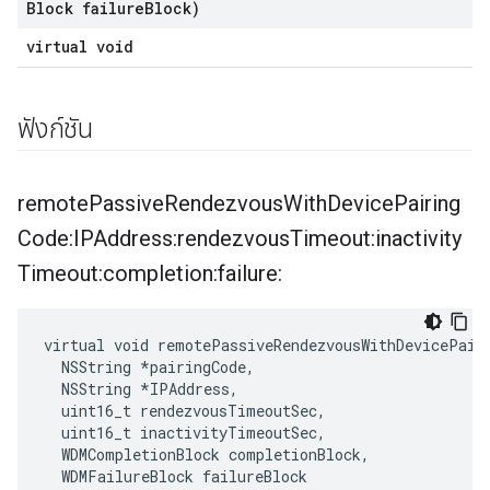
Block failure
Block)
virtual void
ฟังก์ชัน
remote
Passive
Rendezvous
With
Device
Pairing
Code:IPAddress:rendezvous
Timeout:inactivity
Timeout:completion:failure:
virtual void remotePassiveRendezvousWithDevicePair
  NSString *pairingCode,

  NSString *IPAddress,

  uint16_t rendezvousTimeoutSec,

  uint16_t inactivityTimeoutSec,

  WDMCompletionBlock completionBlock,

  WDMFailureBlock failureBlock
