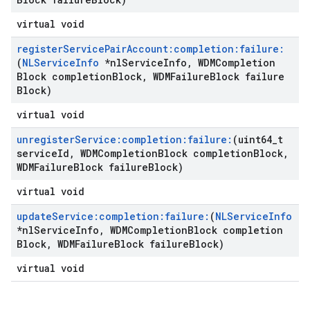
virtual void
register
Service
Pair
Account:completion:failure:
(
NLService
Info
*nl
Service
Info
,
WDMCompletion
Block completion
Block
,
WDMFailure
Block failure
Block)
virtual void
unregister
Service:completion:failure:
(uint64
_
t
service
Id
,
WDMCompletion
Block completion
Block
,
WDMFailure
Block failure
Block)
virtual void
update
Service:completion:failure:
(
NLService
Info
*nl
Service
Info
,
WDMCompletion
Block completion
Block
,
WDMFailure
Block failure
Block)
virtual void