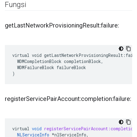
Fungsi
get
Last
Network
Provisioning
Result:failure:
virtual void getLastNetworkProvisioningResult:failu
  WDMCompletionBlock completionBlock,

  WDMFailureBlock failureBlock

)
register
Service
Pair
Account:completion:failure:
virtual
void
registerServicePairAccount:completion
NLServiceInfo
*
nlServiceInfo
,