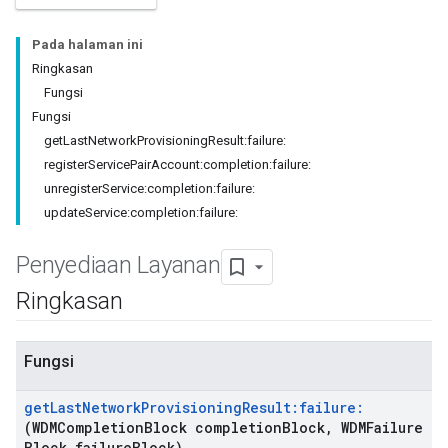
Pada halaman ini
Ringkasan
Fungsi
Fungsi
getLastNetworkProvisioningResult:failure:
registerServicePairAccount:completion:failure:
unregisterService:completion:failure:
updateService:completion:failure:
Penyediaan Layanan
Ringkasan
Fungsi
get
Last
Network
Provisioning
Result:failure:
(WDMCompletion
Block completion
Block
,
WDMFailure
Block failure
Block)