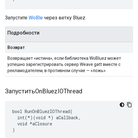
Запустите
WoBle
через ветку Bluez.
Подробности
Возврат
Возвращает «истина», если библиотека WoBluez может
успешно зарегистрировать сервер Weave gatt вместе с
рекламодателем, в противном случае — «ложь».
ЗапуститьOn
Bluez
IOThread
bool RunOnBluezIOThread(

  int(*)(void *) aCallback,

  void *aClosure

)