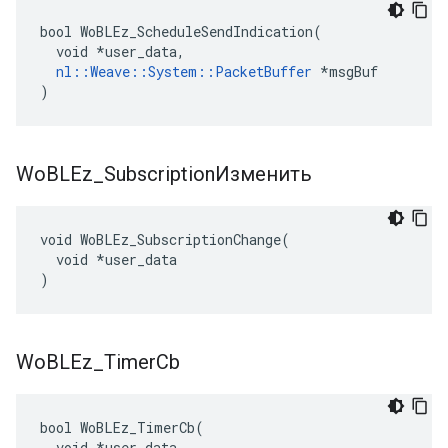
bool WoBLEz_ScheduleSendIndication(

  void *user_data,

nl::Weave::System::PacketBuffer
 *msgBuf

)
Wo
BLEz
_
SubscriptionИзменить
void WoBLEz_SubscriptionChange(

  void *user_data

)
Wo
BLEz
_
Timer
Cb
bool WoBLEz_TimerCb(

  void *user_data
