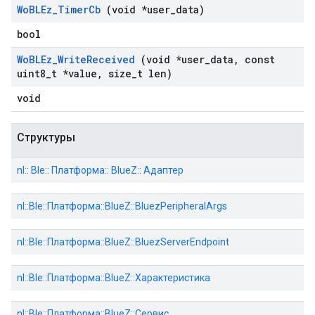
Wo
BLEz
_
Timer
Cb
(void *user
_
data)
bool
Wo
BLEz
_
Write
Received
(void *user
_
data
,
const
uint8
_
t *value
,
size
_
t len)
void
Структуры
nl:: Ble:: Платформа:: BlueZ:: Адаптер
nl::Ble::Платформа::BlueZ::BluezPeripheralArgs
nl::Ble::Платформа::BlueZ::BluezServerEndpoint
nl::Ble::Платформа::BlueZ::Характеристика
nl::Ble::Платформа::BlueZ::Сервис