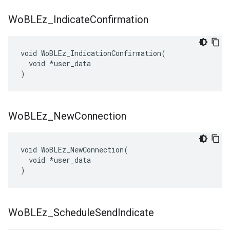
Wo
BLEz
_
Indicate
Confirmation
void WoBLEz_IndicationConfirmation(

  void *user_data

)
Wo
BLEz
_
New
Connection
void WoBLEz_NewConnection(

  void *user_data

)
Wo
BLEz
_
Schedule
Send
Indicate