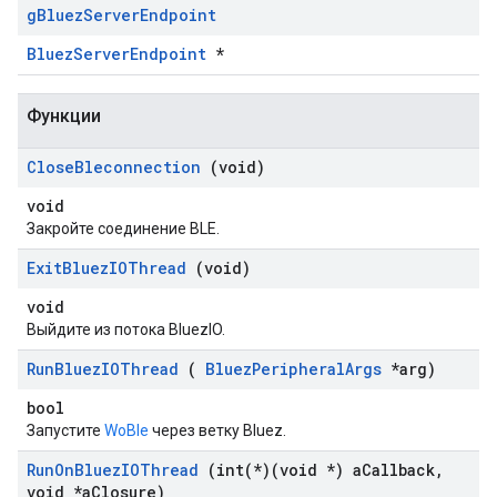
g
Bluez
Server
Endpoint
BluezServerEndpoint
*
Функции
Close
Bleconnection
(void)
void
Закройте соединение BLE.
Exit
Bluez
IOThread
(void)
void
Выйдите из потока BluezIO.
Run
Bluez
IOThread
(
Bluez
Peripheral
Args
*arg)
bool
Запустите
WoBle
через ветку Bluez.
Run
On
Bluez
IOThread
(
int(
*)(void *) a
Callback
,
void *a
Closure)