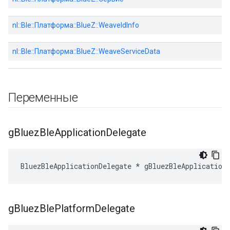
nl::Ble::Платформа::BlueZ::WeaveIdInfo
nl::Ble::Платформа::BlueZ::WeaveServiceData
Переменные
g
Bluez
Ble
Application
Delegate
BluezBleApplicationDelegate * gBluezBleApplication
g
Bluez
Ble
Platform
Delegate