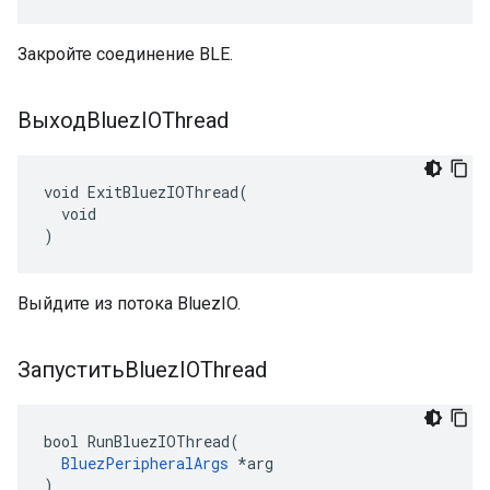
Закройте соединение BLE.
ВыходBluez
IOThread
void ExitBluezIOThread(

  void

)
Выйдите из потока BluezIO.
ЗапуститьBluez
IOThread
bool RunBluezIOThread(

BluezPeripheralArgs
 *arg

)