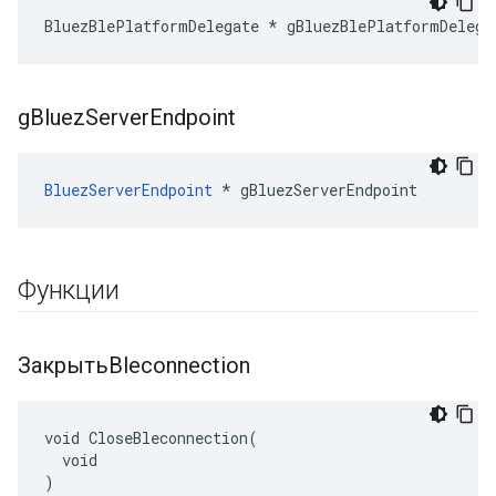
BluezBlePlatformDelegate * gBluezBlePlatformDelega
g
Bluez
Server
Endpoint
BluezServerEndpoint
 * gBluezServerEndpoint
Функции
ЗакрытьBleconnection
void CloseBleconnection(

  void

)