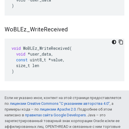
)
Wo
BLEz
_
Write
Received
void
WoBLEz_WriteReceived
(
void
*
user_data
,
const
uint8_t
*
value
,
size_t
len
)
Если не указано иное, контент на этой странице предоставляется
по
лицензии Creative Commons "С указанием авторства 4.0"
, а
примеры кода – по
лицензии Apache 2.0
. Подробнее об этом
написано в
правилах сайта Google Developers
. Java – это
зарегистрированный товарный знак корпорации Oracle и/или ее
аффилированных лиц. OPENTHREAD и связанные с ним торговые