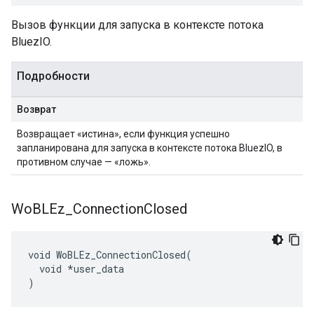
Вызов функции для запуска в контексте потока
BluezIO.
Подробности
Возврат
Возвращает «истина», если функция успешно
запланирована для запуска в контексте потока BluezIO, в
противном случае — «ложь».
Wo
BLEz
_
Connection
Closed
void WoBLEz_ConnectionClosed(

  void *user_data

)