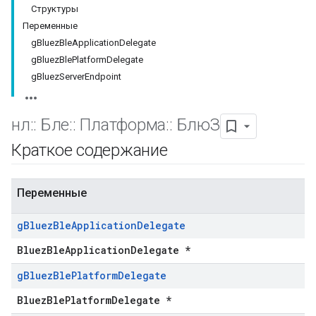
Структуры
Переменные
gBluezBleApplicationDelegate
gBluezBlePlatformDelegate
gBluezServerEndpoint
нл
::
Бле
::
Платформа
::
БлюЗ
Краткое содержание
Переменные
g
Bluez
Ble
Application
Delegate
BluezBleApplicationDelegate *
g
Bluez
Ble
Platform
Delegate
BluezBlePlatformDelegate *