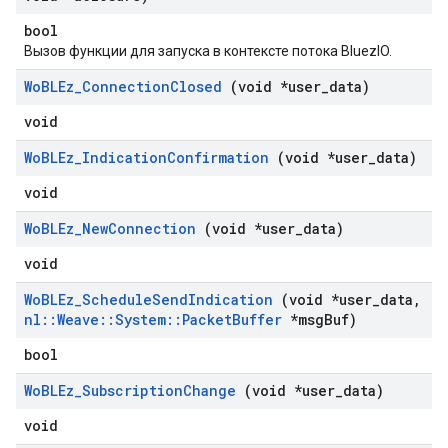
bool
Вызов функции для запуска в контексте потока BluezIO.
Wo
BLEz
_
Connection
Closed
(void *user
_
data)
void
Wo
BLEz
_
Indication
Confirmation
(void *user
_
data)
void
Wo
BLEz
_
New
Connection
(void *user
_
data)
void
Wo
BLEz
_
Schedule
Send
Indication
(void *user
_
data
,
nl
::
Weave
::
System
::
Packet
Buffer
*msg
Buf)
bool
Wo
BLEz
_
Subscription
Change
(void *user
_
data)
void