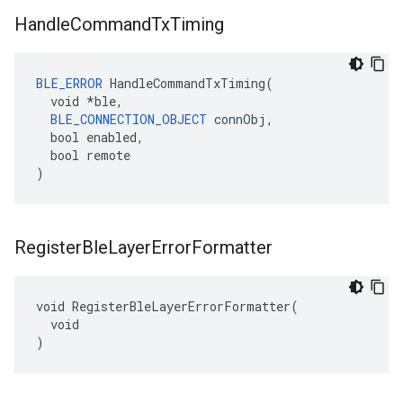
Handle
Command
Tx
Timing
BLE_ERROR
 HandleCommandTxTiming(

  void *ble,

BLE_CONNECTION_OBJECT
 connObj,

  bool enabled,

  bool remote

)
Register
Ble
Layer
Error
Formatter
void RegisterBleLayerErrorFormatter(

  void

)