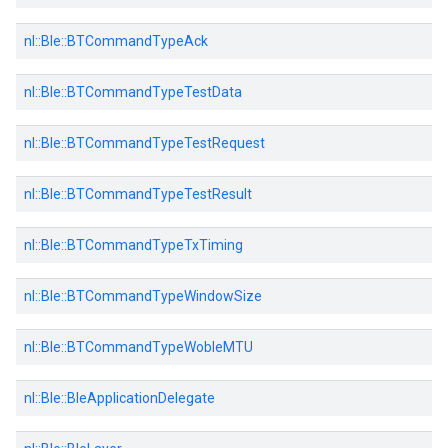
nl::
Ble::
BTCommandTypeAck
nl::
Ble::
BTCommandTypeTestData
nl::
Ble::
BTCommandTypeTestRequest
nl::
Ble::
BTCommandTypeTestResult
nl::
Ble::
BTCommandTypeTxTiming
nl::
Ble::
BTCommandTypeWindowSize
nl::
Ble::
BTCommandTypeWobleMTU
nl::
Ble::
BleApplicationDelegate