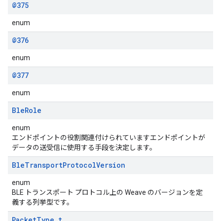
@375
enum
@376
enum
@377
enum
Ble
Role
enum
エンドポイントの役割関連付けられていますエンドポイントが
データの送受信に使用する手段を決定します。
Ble
Transport
Protocol
Version
enum
BLE トランスポート プロトコル上の Weave のバージョンを定
義する列挙型です。
Packet
Type
_
t