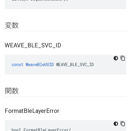
変数
WEAVE
_
BLE
_
SVC
_
ID
const
WeaveBleUUID
WEAVE_BLE_SVC_ID
関数
Format
Ble
Layer
Error
bool FormatBleLayerError(
