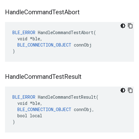
Handle
Command
Test
Abort
BLE_ERROR
 HandleCommandTestAbort(

  void *ble,

BLE_CONNECTION_OBJECT
 connObj

)
Handle
Command
Test
Result
BLE_ERROR
 HandleCommandTestResult(

  void *ble,

BLE_CONNECTION_OBJECT
 connObj,

  bool local

)