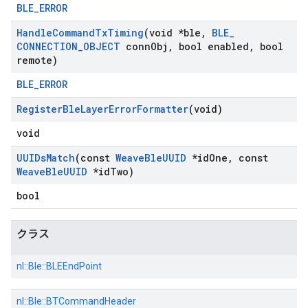
BLE_ERROR
Handle
Command
Tx
Timing
(void *ble
,
BLE
_
CONNECTION
_
OBJECT
conn
Obj
,
bool enabled
,
bool
remote)
BLE_ERROR
Register
Ble
Layer
Error
Formatter
(void)
void
UUIDs
Match
(const
Weave
Ble
UUID
*id
One
,
const
Weave
Ble
UUID
*id
Two)
bool
クラス
nl::
Ble::
BLEEndPoint
nl::
Ble::
BTCommandHeader