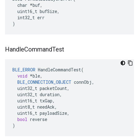
  char *buf,

  uint16_t bufSize,

  int32_t err

)
Handle
Command
Test
BLE_ERROR
HandleCommandTest
(
void
*
ble
,
BLE_CONNECTION_OBJECT
connObj
,
uint32_t
packetCount
,
uint32_t
duration
,
uint16_t
txGap
,
uint8_t
needAck
,
uint16_t
payloadSize
,
bool
reverse
)