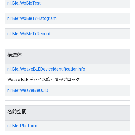
nl::
Ble::
WoBleTest
nl::
Ble::
WoBleTxHistogram
nl::
Ble::
WoBleTxRecord
構造体
nl::
Ble::
WeaveBLEDeviceIdentificationInfo
Weave BLE デバイス識別情報ブロック
nl::
Ble::
WeaveBleUUID
名前空間
nl::
Ble::
Platform