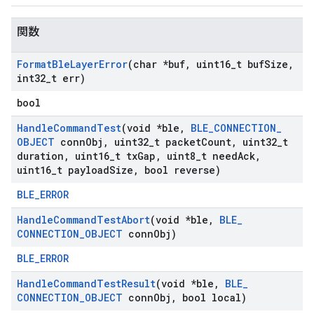
関数
Format
Ble
Layer
Error
(char *buf
,
uint16
_
t buf
Size
,
int32
_
t err)
bool
Handle
Command
Test
(void *ble
,
BLE
_
CONNECTION
_
OBJECT
conn
Obj
,
uint32
_
t packet
Count
,
uint32
_
t
duration
,
uint16
_
t tx
Gap
,
uint8
_
t need
Ack
,
uint16
_
t payload
Size
,
bool reverse)
BLE_ERROR
Handle
Command
Test
Abort
(void *ble
,
BLE
_
CONNECTION
_
OBJECT
conn
Obj)
BLE_ERROR
Handle
Command
Test
Result
(void *ble
,
BLE
_
CONNECTION
_
OBJECT
conn
Obj
,
bool local)