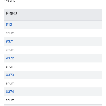
列挙型
@12
enum
@371
enum
@372
enum
@373
enum
@374
enum