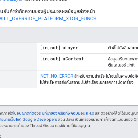
ยืนยันคำจำกัดความของผู้ประมวลผลข้อมูลล่วงหน้า
WILL_OVERRIDE_PLATFORM_XTOR_FUNCS
[in
,
out] a
Layer
ตัวชี้ไปยังอินสแต
[in
,
out] a
Context
ข้อมูลบริบทเฉพาะ
ต้นเลเยอร์ ::Init
INET_NO_ERROR
สำหรับความสำเร็จ ไม่เช่นนั้นจะพบข้อผิ
ไม่สำเร็จ การส่งคืนสถานะไม่สำเร็จจะยกเลิกการปิดเครื่อง
ญาตภายใต้
ใบอนุญาตที่ต้องระบุที่มาของครีเอทีฟคอมมอนส์ 4.0
และตัวอย่างโค้ดได้รับอนุญ
โยบายเว็บไซต์ Google Developers
ส่วน Java เป็นเครื่องหมายการค้าจดทะเบียนของ O
เครื่องหมายการค้าของ Thread Group และใช้ภายใต้ใบอนุญาต
C