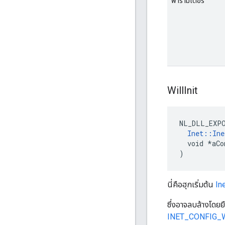
พารามิเตอร์
Will
Init
NL_DLL_EXP
Inet::Ine
  void *aCo
)
นี่คือฮุกเริ่มต้น
In
ซึ่งอาจลบล้างโดย
INET_CONFIG_