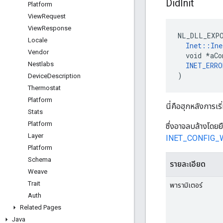
Did
Init
Platform
View
Request
View
Response
NL_DLL_EXPO
Locale
Inet::Ine
Vendor
  void *aCo
Nestlabs
INET_ERRO
)
Device
Description
Thermostat
Platform
นี่คือฮุกหลังการเ
Stats
Platform
ซึ่งอาจลบล้างโดย
Layer
INET_CONFIG_
Platform
Schema
รายละเอียด
Weave
Trait
พารามิเตอร์
Auth
Related Pages
Java