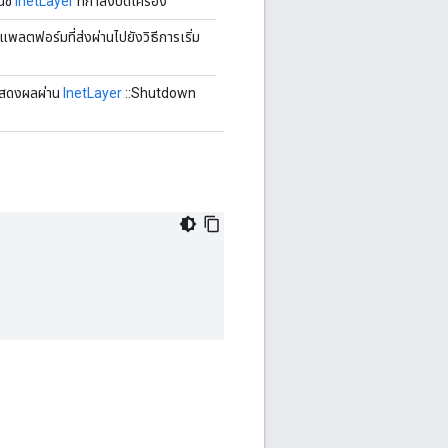
นซ์
InetLayer
ที่กำลังปิดเครื่อง
แพลตฟอร์มที่ส่งผ่านไปยังวิธีการเริ่ม
แสดงผลผ่าน
InetLayer
::Shutdown