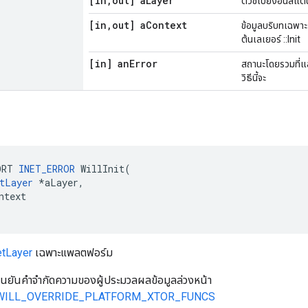
[in
,
out] a
Layer
ตัวชี้ไปยังอินสแต
[in
,
out] a
Context
ข้อมูลบริบทเฉพาะ
ต้นเลเยอร์ ::Init
[in] an
Error
สถานะโดยรวมที่
วิธีนี้จะ
ORT 
INET_ERROR
 WillInit(

tLayer
 *aLayer,

ntext

etLayer
เฉพาะแพลตฟอร์ม
ยืนยันคำจำกัดความของผู้ประมวลผลข้อมูลล่วงหน้า
WILL_OVERRIDE_PLATFORM_XTOR_FUNCS