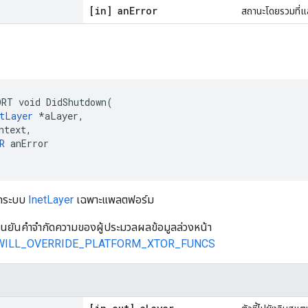
[in] an
Error
สถานะโดยรวมที่
n
RT void DidShutdown(

tLayer
 *aLayer,

ntext,

R
 anError

ปิดระบบ
InetLayer
เฉพาะแพลตฟอร์ม
ยืนยันคำจำกัดความของผู้ประมวลผลข้อมูลล่วงหน้า
WILL_OVERRIDE_PLATFORM_XTOR_FUNCS