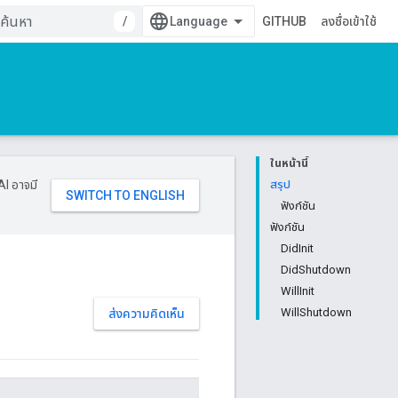
/
GITHUB
ลงชื่อเข้าใช้
ในหน้านี้
AI อาจมี
สรุป
ฟังก์ชัน
ฟังก์ชัน
DidInit
DidShutdown
WillInit
WillShutdown
ส่งความคิดเห็น