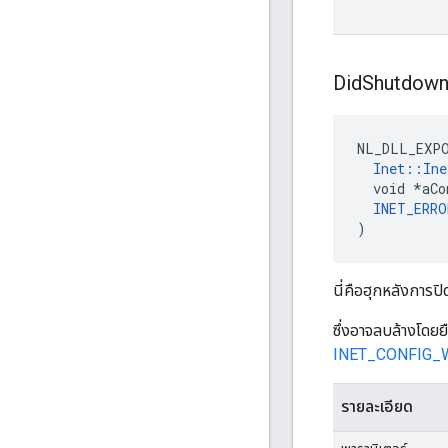
Did
Shutdow
NL_DLL_EXPO
Inet::Ine
  void *aCo
INET_ERRO
)
นี่คือฮุกหลังการ
ซึ่งอาจลบล้างโดย
INET_CONFIG_
รายละเอียด