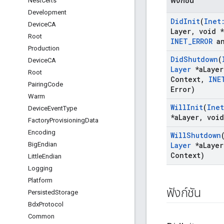
ฟังก์ชัน
Nest
Certs
Development
Did
Init
(
Inet
Device
CA
Layer
,
void *
Root
INET
_
ERROR
a
Production
Did
Shutdown
(
Device
CA
Layer
*a
Layer
Root
Context
,
INE
Pairing
Code
Error)
Warm
Will
Init
(
Inet
Device
Event
Type
*a
Layer
,
void
Factory
Provisioning
Data
Encoding
Will
Shutdown
Big
Endian
Layer
*a
Layer
Context)
Little
Endian
Logging
Platform
ฟังก์ชัน
Persisted
Storage
Bdx
Protocol
Common