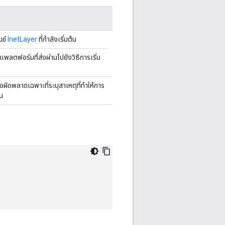
นซ์
InetLayer
ที่กำลังเริ่มต้น
แพลตฟอร์มที่ส่งผ่านไปยังวิธีการเริ่ม
อผิดพลาดเฉพาะที่ระบุสาเหตุที่ทำให้การ
้น