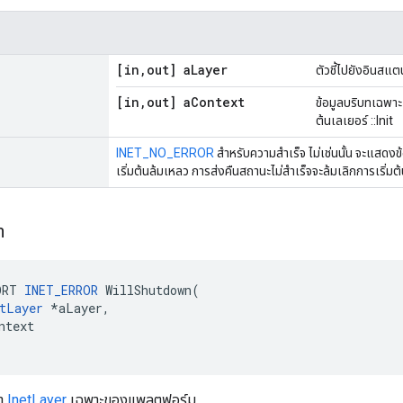
[in
,
out] a
Layer
ตัวชี้ไปยังอินสแต
[in
,
out] a
Context
ข้อมูลบริบทเฉพาะ
ต้นเลเยอร์ ::Init
INET_NO_ERROR
สำหรับความสำเร็จ ไม่เช่นนั้น จะแสดงข้
เริ่มต้นล้มเหลว การส่งคืนสถานะไม่สำเร็จจะล้มเลิกการเริ่มต
n
ORT 
INET_ERROR
 WillShutdown(

tLayer
 *aLayer,

ntext

้า
InetLayer
เฉพาะของแพลตฟอร์ม