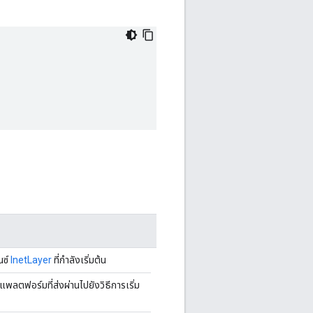
นซ์
InetLayer
ที่กำลังเริ่มต้น
แพลตฟอร์มที่ส่งผ่านไปยังวิธีการเริ่ม