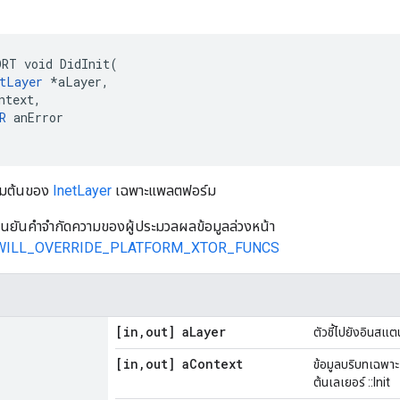
RT void DidInit(

tLayer
 *aLayer,

ntext,

R
 anError

ริ่มต้นของ
InetLayer
เฉพาะแพลตฟอร์ม
ยืนยันคำจำกัดความของผู้ประมวลผลข้อมูลล่วงหน้า
WILL_OVERRIDE_PLATFORM_XTOR_FUNCS
[in
,
out] a
Layer
ตัวชี้ไปยังอินสแต
[in
,
out] a
Context
ข้อมูลบริบทเฉพาะ
ต้นเลเยอร์ ::Init