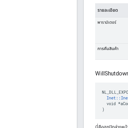
รายละเอียด
พารามิเตอร์
การคืนสินค้า
Will
Shutdow
NL_DLL_EXP
Inet::Ine
  void *aCo
)
นี่คือฮุกปิดล่วงหน