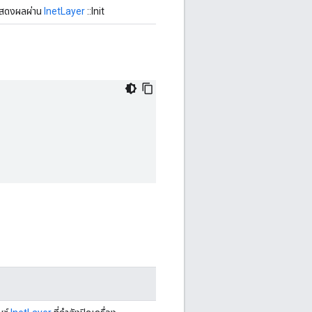
แสดงผลผ่าน
InetLayer
::Init