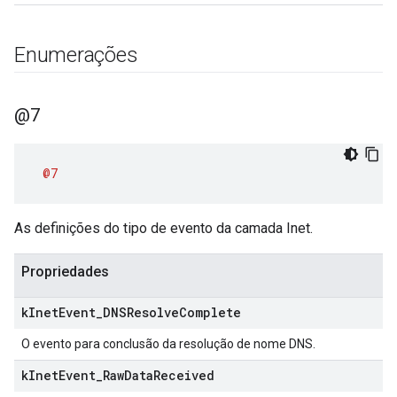
Enumerações
@7
@7
As definições do tipo de evento da camada Inet.
Propriedades
k
Inet
Event
_
DNSResolve
Complete
O evento para conclusão da resolução de nome DNS.
k
Inet
Event
_
Raw
Data
Received