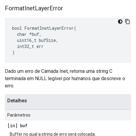
Format
Inet
Layer
Error
bool FormatInetLayerError(

  char *buf,

  uint16_t bufSize,

  int32_t err

)
Dado um erro de Camada Inet, retorna uma string C
terminada em NULL legível por humanos que descreve o
erro.
Detalhes
Parâmetros
[in] buf
Buffer no qual a string de erro será colocada.