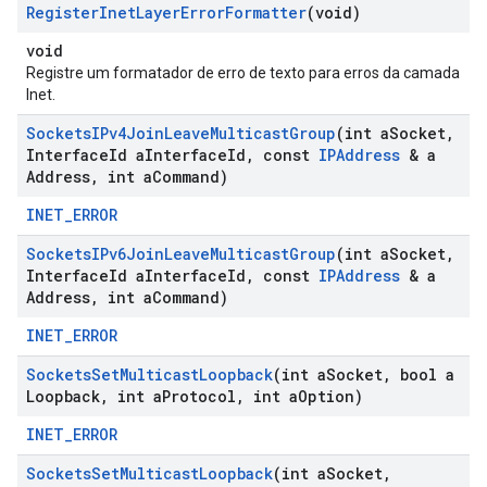
Register
Inet
Layer
Error
Formatter
(void)
void
Registre um formatador de erro de texto para erros da camada
Inet.
Sockets
IPv4Join
Leave
Multicast
Group
(int a
Socket
,
Interface
Id a
Interface
Id
,
const
IPAddress
& a
Address
,
int a
Command)
INET_ERROR
Sockets
IPv6Join
Leave
Multicast
Group
(int a
Socket
,
Interface
Id a
Interface
Id
,
const
IPAddress
& a
Address
,
int a
Command)
INET_ERROR
Sockets
Set
Multicast
Loopback
(int a
Socket
,
bool a
Loopback
,
int a
Protocol
,
int a
Option)
INET_ERROR
Sockets
Set
Multicast
Loopback
(int a
Socket
,