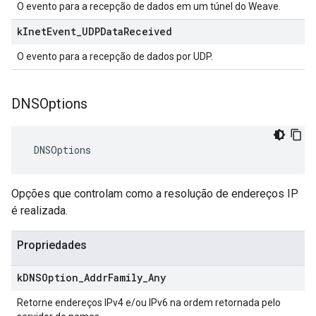
O evento para a recepção de dados em um túnel do Weave.
k
Inet
Event
_
UDPData
Received
O evento para a recepção de dados por UDP.
DNSOptions
 DNSOptions
Opções que controlam como a resolução de endereços IP
é realizada.
Propriedades
k
DNSOption
_
Addr
Family
_
Any
Retorne endereços IPv4 e/ou IPv6 na ordem retornada pelo