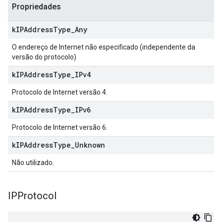
Propriedades
k
IPAddress
Type
_
Any
O endereço de Internet não especificado (independente da
versão do protocolo)
k
IPAddress
Type
_
IPv4
Protocolo de Internet versão 4.
k
IPAddress
Type
_
IPv6
Protocolo de Internet versão 6.
k
IPAddress
Type
_
Unknown
Não utilizado.
IPProtocol