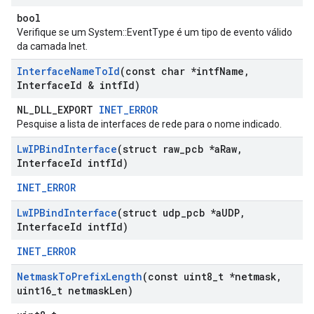
bool
Verifique se um System::EventType é um tipo de evento válido
da camada Inet.
Interface
Name
To
Id
(const char *intf
Name
,
Interface
Id & intf
Id)
NL_DLL_EXPORT
INET_ERROR
Pesquise a lista de interfaces de rede para o nome indicado.
Lw
IPBind
Interface
(struct raw
_
pcb *a
Raw
,
Interface
Id intf
Id)
INET_ERROR
Lw
IPBind
Interface
(struct udp
_
pcb *a
UDP
,
Interface
Id intf
Id)
INET_ERROR
Netmask
To
Prefix
Length
(const uint8
_
t *netmask
,
uint16
_
t netmask
Len)