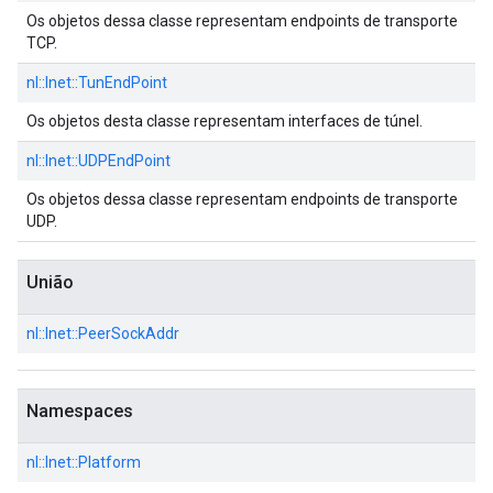
Os objetos dessa classe representam endpoints de transporte
TCP.
nl::
Inet::
TunEndPoint
Os objetos desta classe representam interfaces de túnel.
nl::
Inet::
UDPEndPoint
Os objetos dessa classe representam endpoints de transporte
UDP.
União
nl::
Inet::
PeerSockAddr
Namespaces
nl::
Inet::
Platform