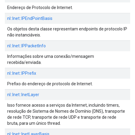
Endereço de Protocolo de Internet.
nl::
Inet::
IPEndPointBasis
Os objetos desta classe representam endpoints de protocolo IP
não instanciáveis.
nl::
Inet::
IPPacketInfo
Informações sobre uma conexão/mensagem
recebida/enviada.
nl::
Inet::
IPPrefix
Prefixo do endereço de protocolo de Internet.
nl::
Inet::
InetLayer
Isso fornece acesso a serviços da Internet, incluindo timers,
resolução de Sistema de Nomes de Domínio (DNS), transporte
de rede TCP, transporte de rede UDP e transporte de rede
bruta, para um único thread.
nl::
Inet::
InetLayerBasis