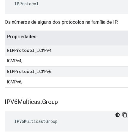
 IPProtocol
Os números de alguns dos protocolos na família de IP.
Propriedades
k
IPProtocol
_
ICMPv4
ICMPv4;
k
IPProtocol
_
ICMPv6
ICMPv6;
IPV6Multicast
Group
 IPV6MulticastGroup