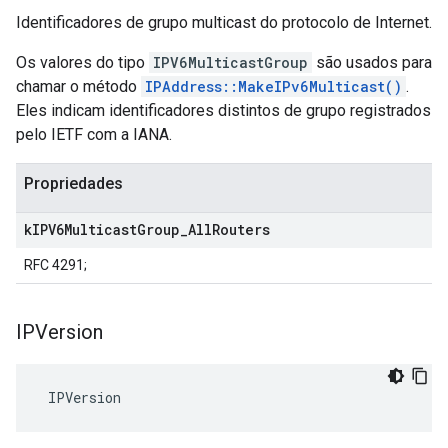
Identificadores de grupo multicast do protocolo de Internet.
Os valores do tipo
IPV6MulticastGroup
são usados para
chamar o método
IPAddress::MakeIPv6Multicast()
.
Eles indicam identificadores distintos de grupo registrados
pelo IETF com a IANA.
Propriedades
k
IPV6Multicast
Group
_
All
Routers
RFC 4291;
IPVersion
 IPVersion