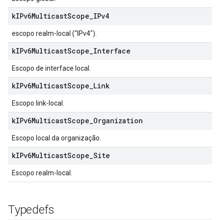
k
IPv6Multicast
Scope
_
IPv4
escopo realm-local ("IPv4").
k
IPv6Multicast
Scope
_
Interface
Escopo de interface local.
k
IPv6Multicast
Scope
_
Link
Escopo link-local.
k
IPv6Multicast
Scope
_
Organization
Escopo local da organização.
k
IPv6Multicast
Scope
_
Site
Escopo realm-local.
Typedefs