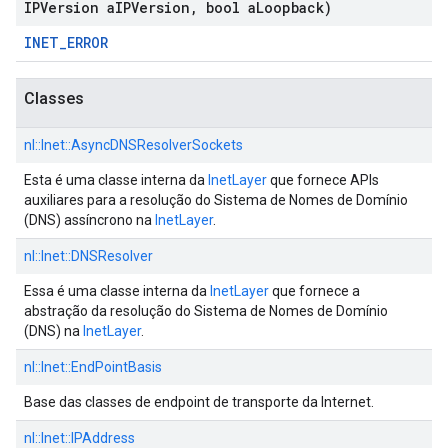
IPVersion a
IPVersion
,
bool a
Loopback)
INET_ERROR
Classes
nl::
Inet::
AsyncDNSResolverSockets
Esta é uma classe interna da
InetLayer
que fornece APIs
auxiliares para a resolução do Sistema de Nomes de Domínio
(DNS) assíncrono na
InetLayer
.
nl::
Inet::
DNSResolver
Essa é uma classe interna da
InetLayer
que fornece a
abstração da resolução do Sistema de Nomes de Domínio
(DNS) na
InetLayer
.
nl::
Inet::
EndPointBasis
Base das classes de endpoint de transporte da Internet.
nl::
Inet::
IPAddress