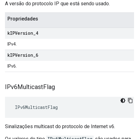
A versão do protocolo IP que está sendo usado.
Propriedades
k
IPVersion
_
4
IPv4.
k
IPVersion
_
6
IPv6.
IPv6Multicast
Flag
 IPv6MulticastFlag
Sinalizações multicast do protocolo de Internet v6.
Os valores do tipo
IPv6MulticastFlag
são usados para