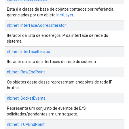
Esta é a classe de base de objetos contados por referência
gerenciados por um objeto
InetLayer
.
nl::
Inet::
InterfaceAddressIterator
Iterador da lista de endereços IP da interface de rede do
sistema.
nl::
Inet::
InterfaceIterator
Iterador da lista de interfaces de rede do sistema.
nl::
Inet::
RawEndPoint
Os objetos desta classe representam endpoints de rede IP
brutos.
nl::
Inet::
SocketEvents
Representa um conjunto de eventos de E/S
solicitados/pendentes em um soquete.
nl::
Inet::
TCPEndPoint