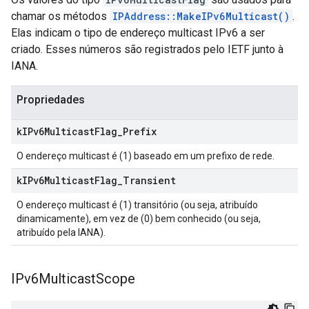
chamar os métodos
IPAddress::MakeIPv6Multicast()
.
Elas indicam o tipo de endereço multicast IPv6 a ser
criado. Esses números são registrados pelo IETF junto à
IANA.
Propriedades
k
IPv6Multicast
Flag
_
Prefix
O endereço multicast é (1) baseado em um prefixo de rede.
k
IPv6Multicast
Flag
_
Transient
O endereço multicast é (1) transitório (ou seja, atribuído
dinamicamente), em vez de (0) bem conhecido (ou seja,
atribuído pela IANA).
IPv6Multicast
Scope