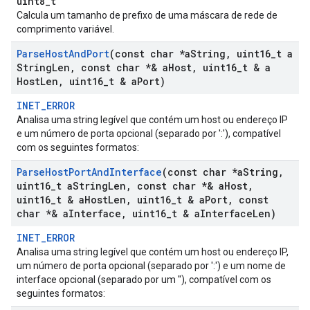
uint8_t
Calcula um tamanho de prefixo de uma máscara de rede de
comprimento variável.
Parse
Host
And
Port
(const char *a
String
,
uint16
_
t a
String
Len
,
const char *& a
Host
,
uint16
_
t & a
Host
Len
,
uint16
_
t & a
Port)
INET_ERROR
Analisa uma string legível que contém um host ou endereço IP
e um número de porta opcional (separado por ':'), compatível
com os seguintes formatos:
Parse
Host
Port
And
Interface
(const char *a
String
,
uint16
_
t a
String
Len
,
const char *& a
Host
,
uint16
_
t & a
Host
Len
,
uint16
_
t & a
Port
,
const
char *& a
Interface
,
uint16
_
t & a
Interface
Len)
INET_ERROR
Analisa uma string legível que contém um host ou endereço IP,
um número de porta opcional (separado por ':') e um nome de
interface opcional (separado por um ''), compatível com os
seguintes formatos: