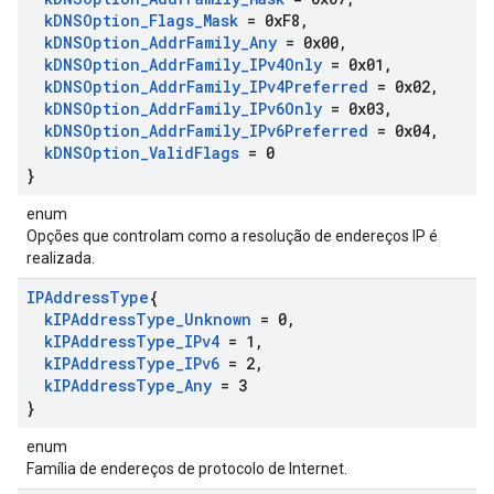
k
DNSOption
_
Flags
_
Mask
= 0x
F8
,
k
DNSOption
_
Addr
Family
_
Any
= 0x00
,
k
DNSOption
_
Addr
Family
_
IPv4Only
= 0x01
,
k
DNSOption
_
Addr
Family
_
IPv4Preferred
= 0x02
,
k
DNSOption
_
Addr
Family
_
IPv6Only
= 0x03
,
k
DNSOption
_
Addr
Family
_
IPv6Preferred
= 0x04
,
k
DNSOption
_
Valid
Flags
= 0
}
enum
Opções que controlam como a resolução de endereços IP é
realizada.
IPAddress
Type
{
k
IPAddress
Type
_
Unknown
= 0
,
k
IPAddress
Type
_
IPv4
= 1
,
k
IPAddress
Type
_
IPv6
= 2
,
k
IPAddress
Type
_
Any
= 3
}
enum
Família de endereços de protocolo de Internet.