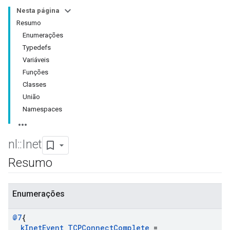
Nesta página
Resumo
Enumerações
Typedefs
Variáveis
Funções
Classes
União
Namespaces
nl
::
Inet
Resumo
Enumerações
@7
{
k
Inet
Event
_
TCPConnect
Complete
=
_