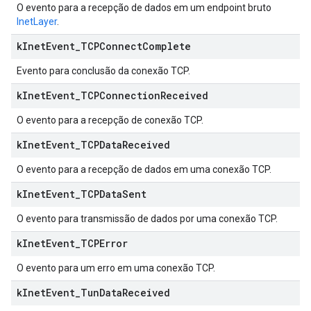
O evento para a recepção de dados em um endpoint bruto
InetLayer
.
k
Inet
Event
_
TCPConnect
Complete
Evento para conclusão da conexão TCP.
k
Inet
Event
_
TCPConnection
Received
O evento para a recepção de conexão TCP.
k
Inet
Event
_
TCPData
Received
O evento para a recepção de dados em uma conexão TCP.
k
Inet
Event
_
TCPData
Sent
O evento para transmissão de dados por uma conexão TCP.
k
Inet
Event
_
TCPError
O evento para um erro em uma conexão TCP.
k
Inet
Event
_
Tun
Data
Received