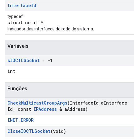
Interface
Id
typedef
struct netif *
Indicador das interfaces de rede do sistema.
Variáveis
s
IOCTLSocket
= -1
int
Funções
Check
Multicast
Group
Args
(Interface
Id a
Interface
Id
,
const
IPAddress
& a
Address)
INET_ERROR
Close
IOCTLSocket
(void)