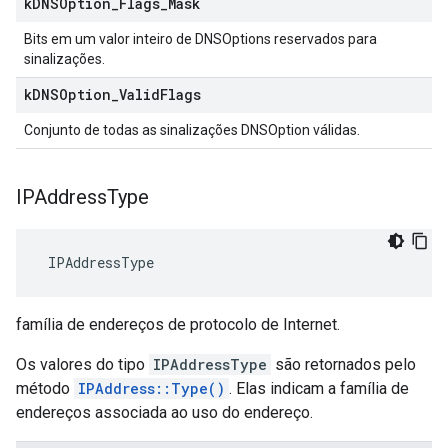
k
DNSOption
_
Flags
_
Mask
Bits em um valor inteiro de DNSOptions reservados para
sinalizações.
k
DNSOption
_
Valid
Flags
Conjunto de todas as sinalizações DNSOption válidas.
IPAddress
Type
 IPAddressType
família de endereços de protocolo de Internet.
Os valores do tipo
IPAddressType
são retornados pelo
método
IPAddress::Type()
. Elas indicam a família de
endereços associada ao uso do endereço.