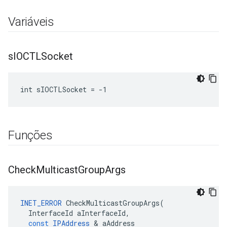
Variáveis
s
IOCTLSocket
int sIOCTLSocket = -1
Funções
Check
Multicast
Group
Args
INET_ERROR
CheckMulticastGroupArgs
(
InterfaceId
aInterfaceId
,
const
IPAddress
&
aAddress