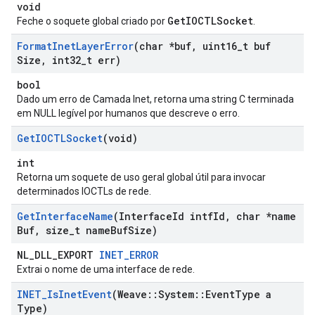
void
GetIOCTLSocket
Feche o soquete global criado por
.
Format
Inet
Layer
Error
(char *buf
,
uint16
_
t buf
Size
,
int32
_
t err)
bool
Dado um erro de Camada Inet, retorna uma string C terminada
em NULL legível por humanos que descreve o erro.
Get
IOCTLSocket
(void)
int
Retorna um soquete de uso geral global útil para invocar
determinados IOCTLs de rede.
Get
Interface
Name
(Interface
Id intf
Id
,
char *name
Buf
,
size
_
t name
Buf
Size)
NL_DLL_EXPORT
INET_ERROR
Extrai o nome de uma interface de rede.
INET
_
Is
Inet
Event
(Weave
::
System
::
Event
Type a
Type)