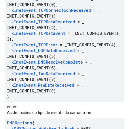
INET_CONFIG_EVENT(
0)
,
k
Inet
Event
_
TCPConnection
Received
=
_
INET_CONFIG_EVENT(
1)
,
k
Inet
Event
_
TCPData
Received
=
_
INET_CONFIG_EVENT(
2)
,
k
Inet
Event
_
TCPData
Sent
=
_
INET_CONFIG_EVENT(
3)
,
k
Inet
Event
_
TCPError
=
_
INET_CONFIG_EVENT(
4)
,
k
Inet
Event
_
UDPData
Received
=
_
INET_CONFIG_EVENT(
5)
,
k
Inet
Event
_
DNSResolve
Complete
=
_
INET_CONFIG_EVENT(
6)
,
k
Inet
Event
_
Tun
Data
Received
=
_
INET_CONFIG_EVENT(
7)
,
k
Inet
Event
_
Raw
Data
Received
=
_
INET_CONFIG_EVENT(
8)
}
enum
As definições do tipo de evento da camada Inet.
DNSOptions
{
k
DNSOption
_
Addr
Family
_
Mask
= 0x07
,