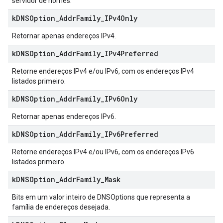
servidor de nomes.
k
DNSOption
_
Addr
Family
_
IPv4Only
Retornar apenas endereços IPv4.
k
DNSOption
_
Addr
Family
_
IPv4Preferred
Retorne endereços IPv4 e/ou IPv6, com os endereços IPv4
listados primeiro.
k
DNSOption
_
Addr
Family
_
IPv6Only
Retornar apenas endereços IPv6.
k
DNSOption
_
Addr
Family
_
IPv6Preferred
Retorne endereços IPv4 e/ou IPv6, com os endereços IPv6
listados primeiro.
k
DNSOption
_
Addr
Family
_
Mask
Bits em um valor inteiro de DNSOptions que representa a
família de endereços desejada.