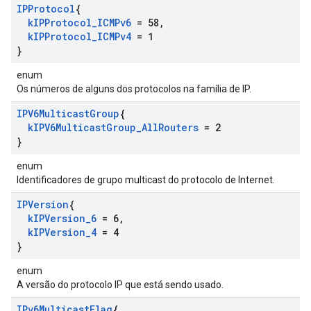
IPProtocol
{
k
IPProtocol
_
ICMPv6
= 58
,
k
IPProtocol
_
ICMPv4
= 1
}
enum
Os números de alguns dos protocolos na família de IP.
IPV6Multicast
Group
{
k
IPV6Multicast
Group
_
All
Routers
= 2
}
enum
Identificadores de grupo multicast do protocolo de Internet.
IPVersion
{
k
IPVersion
_
6
= 6
,
k
IPVersion
_
4
= 4
}
enum
A versão do protocolo IP que está sendo usado.
IPv6Multicast
Flag
{