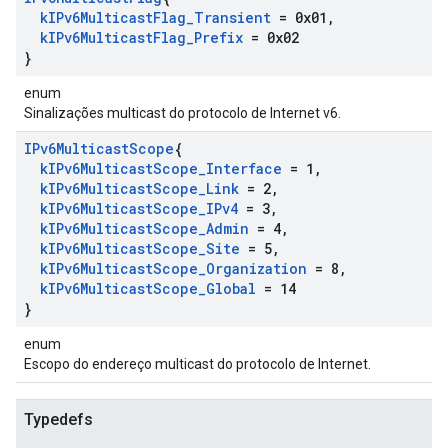
k
IPv6Multicast
Flag
_
Transient
= 0x01
,
k
IPv6Multicast
Flag
_
Prefix
= 0x02
}
enum
Sinalizações multicast do protocolo de Internet v6.
IPv6Multicast
Scope
{
k
IPv6Multicast
Scope
_
Interface
= 1
,
k
IPv6Multicast
Scope
_
Link
= 2
,
k
IPv6Multicast
Scope
_
IPv4
= 3
,
k
IPv6Multicast
Scope
_
Admin
= 4
,
k
IPv6Multicast
Scope
_
Site
= 5
,
k
IPv6Multicast
Scope
_
Organization
= 8
,
k
IPv6Multicast
Scope
_
Global
= 14
}
enum
Escopo do endereço multicast do protocolo de Internet.
Typedefs