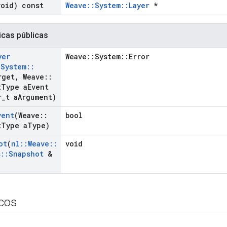
void) const
Weave::System::Layer
*
icas públicas
yer
Weave::System::Error
:
System
::
rget
,
Weave
::
t
Type a
Event
r
_
t a
Argument)
vent
(Weave
::
bool
t
Type a
Type)
ot
(
nl
::
Weave
::
void
s
::
Snapshot
&
icos