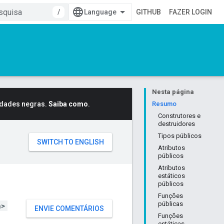
/
GITHUB
FAZER LOGIN
Nesta página
idades negras.
Saiba como
.
Resumo
Construtores e
destruidores
Tipos públicos
Atributos
públicos
Atributos
estáticos
públicos
Funções
públicas
h>
ENVIE COMENTÁRIOS
Funções
estáticas