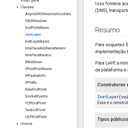
Visão geral
Isso fornece ac
Classes
(DNS), transport
Async
DNSResolver
Sockets
DNSResolver
End
Point
Basis
Resumo
Inet
Layer
Inet
Layer
Basis
Para soquetes B
Interface
Address
Iterator
implementação t
Interface
Iterator
IPAddress
Para LwIP, a no
IPEnd
Point
Basis
da plataforma e
IPPacket
Info
IPPrefix
Construtores 
Raw
End
Point
Socket
Events
Inet
Layer
(vo
Esse é o constru
TCPEnd
Point
Tun
End
Point
UDPEnd
Point
Tipos público
Unions