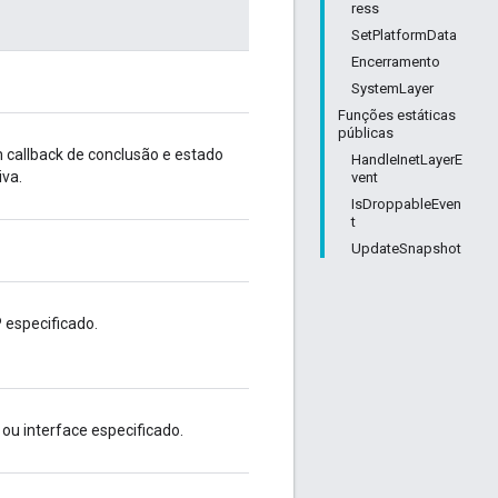
ress
SetPlatformData
Encerramento
SystemLayer
Funções estáticas
públicas
 callback de conclusão e estado
HandleInetLayerE
iva.
vent
IsDroppableEven
t
UpdateSnapshot
P especificado.
 ou interface especificado.