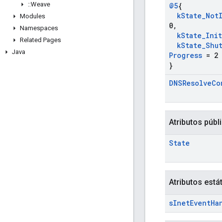
::
Weave
@5
{
k
State
_
Not
Modules
0
,
Namespaces
k
State
_
Ini
Related Pages
k
State
_
Shu
Java
Progress
= 2
}
DNSResolve
Co
Atributos públ
State
Atributos está
s
Inet
Event
Ha