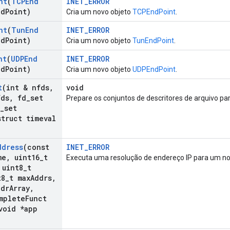
nt
(
TCPEnd
INET_ERROR
nd
Point)
Cria um novo objeto
TCPEndPoint
.
nt
(
Tun
End
INET_ERROR
nd
Point)
Cria um novo objeto
TunEndPoint
.
nt
(
UDPEnd
INET_ERROR
nd
Point)
Cria um novo objeto
UDPEndPoint
.
t
(int & nfds
,
void
fds
,
fd
_
set
Prepare os conjuntos de descritores de arquivo pa
_
set
truct timeval
ddress
(const
INET_ERROR
me
,
uint16
_
t
Executa uma resolução de endereço IP para um no
uint8
_
t
t8
_
t max
Addrs
,
dr
Array
,
mplete
Funct
oid *app