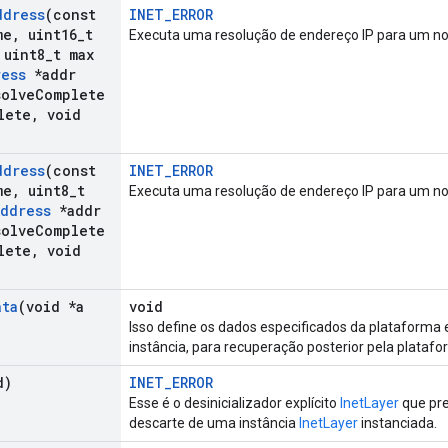
ddress
(const
INET_ERROR
me
,
uint16
_
t
Executa uma resolução de endereço IP para um no
uint8
_
t max
ress
*addr
olve
Complete
lete
,
void
ddress
(const
INET_ERROR
me
,
uint8
_
t
Executa uma resolução de endereço IP para um no
Address
*addr
olve
Complete
lete
,
void
ata
(void *a
void
Isso define os dados especificados da plataforma e
instância, para recuperação posterior pela platafo
d)
INET_ERROR
Esse é o desinicializador explícito
InetLayer
que pre
descarte de uma instância
InetLayer
instanciada.