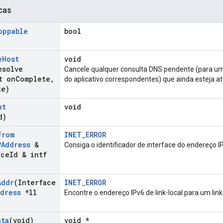
cas
oppable
bool
e
Host
void
esolve
Cancele qualquer consulta DNS pendente (para um
t on
Complete
,
do aplicativo correspondentes) que ainda esteja at
te)
nt
void
d)
From
INET_ERROR
PAddress
&
Consiga o identificador de interface do endereço I
ace
Id & intf
Addr
(Interface
INET_ERROR
ddress
*ll
Encontre o endereço IPv6 de link-local para um link
ata
(void)
void *