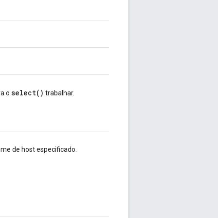
select()
ra o
trabalhar.
me de host especificado.