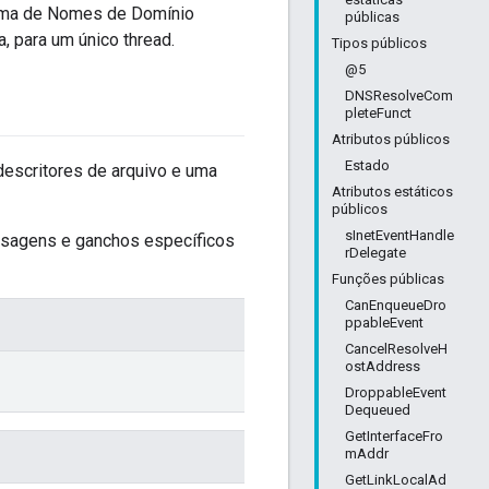
stema de Nomes de Domínio
públicas
, para um único thread.
Tipos públicos
@5
DNSResolveCom
pleteFunct
Atributos públicos
Estado
descritores de arquivo e uma
Atributos estáticos
públicos
sInetEventHandle
ensagens e ganchos específicos
rDelegate
Funções públicas
CanEnqueueDro
ppableEvent
CancelResolveH
ostAddress
DroppableEvent
Dequeued
GetInterfaceFro
mAddr
GetLinkLocalAd