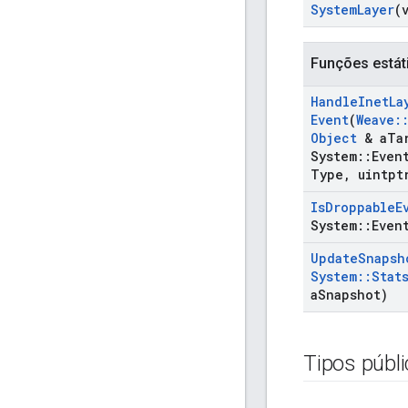
System
Layer
(
Funções estát
Handle
Inet
La
Event
(
Weave
:
Object
& a
Ta
System
::
Even
Type
,
uintpt
Is
Droppable
E
System
::
Even
Update
Snapsh
System
::
Stat
a
Snapshot)
Tipos públ