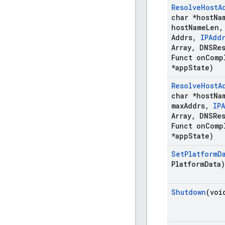
Resolve
Host
A
char *host
Na
host
Name
Len
,
Addrs
,
IPAdd
Array
,
DNSRes
Funct on
Comp
*app
State)
Resolve
Host
A
char *host
Na
max
Addrs
,
IP
Array
,
DNSRes
Funct on
Comp
*app
State)
Set
Platform
D
Platform
Data)
Shutdown
(voi