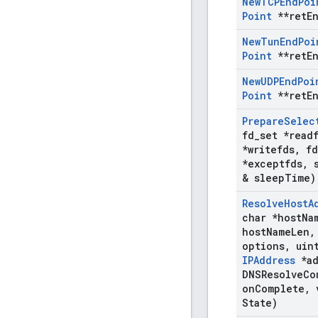
New
TCPEnd
Poi
Point
**ret
E
New
Tun
End
Poi
Point
**ret
E
New
UDPEnd
Poi
Point
**ret
E
Prepare
Selec
fd
_
set *read
*writefds
,
fd
*exceptfds
,
s
& sleep
Time)
Resolve
Host
A
char *host
Na
host
Name
Len
,
options
,
uin
IPAddress
*ad
DNSResolve
Co
on
Complete
,
v
State)