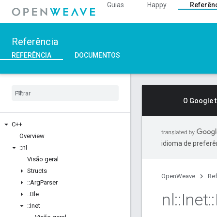
Guias
Happy
Referên
Referência
REFERÊNCIA
DOCUMENTOS
O Google 
C++
Overview
idioma de preferê
::
nl
Visão geral
Structs
OpenWeave
Ref
::
Arg
Parser
nl
::
Inet
::
::
Ble
::
Inet