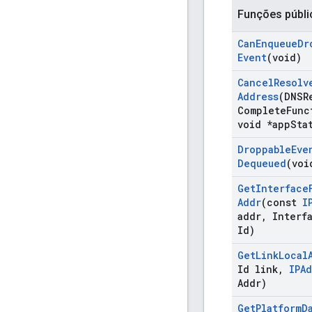
Funções públi
Can
Enqueue
Dr
Event
(void)
Cancel
Resolv
Address
(DNSR
Complete
Func
void *app
Sta
Droppable
Eve
Dequeued
(voi
Get
Interface
Addr
(const
I
addr
,
Interf
Id)
Get
Link
Local
Id link
,
IPA
Addr)
Get
Platform
D