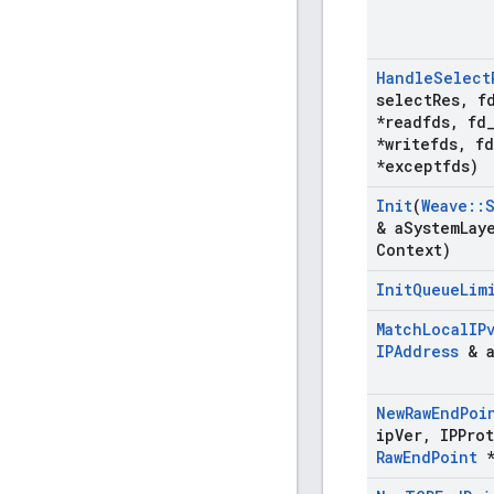
Handle
Select
select
Res
,
f
*readfds
,
fd
*writefds
,
fd
*exceptfds)
Init
(
Weave
::
& a
System
Lay
Context)
Init
Queue
Lim
Match
Local
IP
IPAddress
& a
New
Raw
End
Poi
ip
Ver
,
IPProt
Raw
End
Point
*