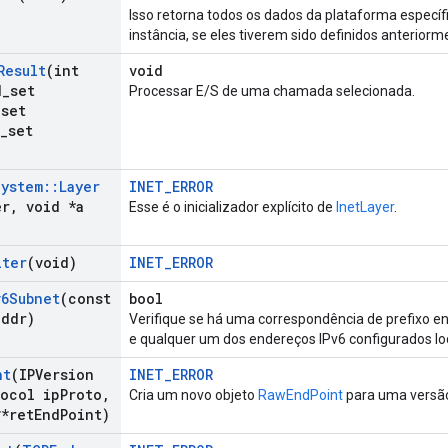
Isso retorna todos os dados da plataforma específi
instância, se eles tiverem sido definidos anteriorm
Result
(int
void
d
_
set
Processar E/S de uma chamada selecionada.
_
set
_
set
System
::
Layer
INET_ERROR
er
,
void *a
Esse é o inicializador explícito de
InetLayer
.
iter
(void)
INET_ERROR
v6Subnet
(const
bool
ddr)
Verifique se há uma correspondência de prefixo en
e qualquer um dos endereços IPv6 configurados l
nt
(IPVersion
INET_ERROR
ocol ip
Proto
,
Cria um novo objeto
RawEndPoint
para uma versão 
*ret
End
Point)