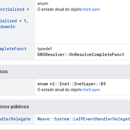
enum
Initialized
=
O estado atual do objeto
InetLayer
.
tialized
= 1
,
tdown
In
mplete
Funct
typedef
DNSResolver::OnResolveCompleteFunct
icos
enum nl::Inet::InetLayer::@5
O estado atual do objeto
InetLayer
.
ticos públicos
ndler
Delegate
Weave::System::LwIPEventHandlerDelega