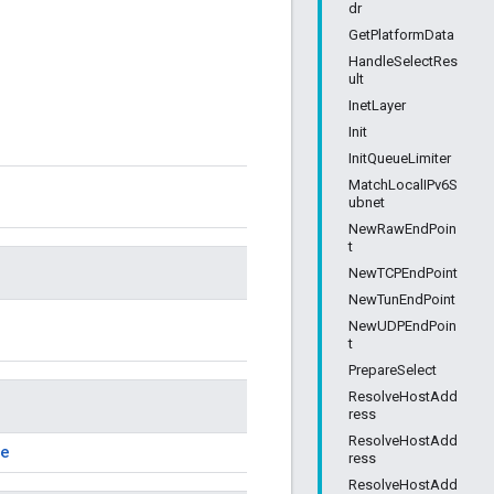
dr
GetPlatformData
HandleSelectRes
ult
InetLayer
Init
InitQueueLimiter
MatchLocalIPv6S
ubnet
NewRawEndPoin
t
NewTCPEndPoint
NewTunEndPoint
NewUDPEndPoin
t
PrepareSelect
ResolveHostAdd
ress
ResolveHostAdd
te
ress
ResolveHostAdd