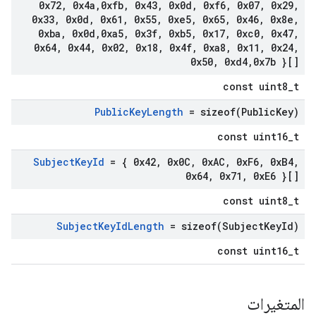
0x72
,
0x4a
,
0xfb
,
0x43
,
0x0d
,
0xf6
,
0x07
,
0x29
,
0x33
,
0x0d
,
0x61
,
0x55
,
0xe5
,
0x65
,
0x46
,
0x8e
,
0xba
,
0x0d
,
0xa5
,
0x3f
,
0xb5
,
0x17
,
0xc0
,
0x47
,
0x64
,
0x44
,
0x02
,
0x18
,
0x4f
,
0xa8
,
0x11
,
0x24
,
0x50
,
0xd4
,
0x7b }[]
const uint8_t
Public
Key
Length
=
sizeof(
Public
Key)
const uint16_t
Subject
Key
Id
= { 0x42
,
0x0C
,
0x
AC
,
0x
F6
,
0x
B4
,
0x64
,
0x71
,
0x
E6 }[]
const uint8_t
Subject
Key
Id
Length
=
sizeof(
Subject
Key
Id)
const uint16_t
المتغيرات