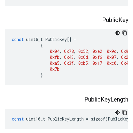
Public
Key
const
uint8_t
PublicKey
[]
=
{
0x04
,
0x78
,
0x52
,
0xe2
,
0x9c
,
0x92
,
0xfb
,
0x43
,
0x0d
,
0xf6
,
0x07
,
0x29
,
0xa5
,
0x3f
,
0xb5
,
0x17
,
0xc0
,
0x47
,
0x7b
}
Public
Key
Length
const
uint16_t
PublicKeyLength
=
sizeof
(
PublicKey
)