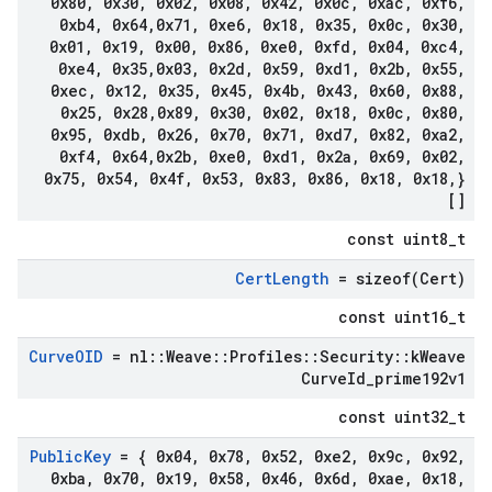
0x80
,
0x30
,
0x02
,
0x08
,
0x42
,
0x0c
,
0xac
,
0xf6
,
0xb4
,
0x64
,
0x71
,
0xe6
,
0x18
,
0x35
,
0x0c
,
0x30
,
0x01
,
0x19
,
0x00
,
0x86
,
0xe0
,
0xfd
,
0x04
,
0xc4
,
0xe4
,
0x35
,
0x03
,
0x2d
,
0x59
,
0xd1
,
0x2b
,
0x55
,
0xec
,
0x12
,
0x35
,
0x45
,
0x4b
,
0x43
,
0x60
,
0x88
,
0x25
,
0x28
,
0x89
,
0x30
,
0x02
,
0x18
,
0x0c
,
0x80
,
0x95
,
0xdb
,
0x26
,
0x70
,
0x71
,
0xd7
,
0x82
,
0xa2
,
0xf4
,
0x64
,
0x2b
,
0xe0
,
0xd1
,
0x2a
,
0x69
,
0x02
,
0x75
,
0x54
,
0x4f
,
0x53
,
0x83
,
0x86
,
0x18
,
0x18
,
}
[]
const uint8_t
Cert
Length
=
sizeof(
Cert)
const uint16_t
Curve
OID
= nl
::
Weave
::
Profiles
::
Security
::
k
Weave
Curve
Id
_
prime192v1
const uint32_t
Public
Key
= { 0x04
,
0x78
,
0x52
,
0xe2
,
0x9c
,
0x92
,
0xba
,
0x70
,
0x19
,
0x58
,
0x46
,
0x6d
,
0xae
,
0x18
,