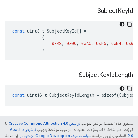
Subject
Key
Id
const
uint8_t
SubjectKeyId
[]
=
{
0x42
,
0x0C
,
0xAC
,
0xF6
,
0xB4
,
0x64
}
Subject
Key
Id
Length
const
uint16_t
SubjectKeyIdLength
=
sizeof
(
Subject
محتوى هذه الصفحة مرخّص بموجب
ترخيص Creative Commons Attribution 4.0‏
ما
لم يُنصّ على خلاف ذلك، وعيّنات التعليمات البرمجية مرخّصة بموجب
ترخيص Apache
2.0‏
. للتفاصيل، يُرجى مراجعة
سياسات موقع Google Developers الإلكتروني
. إنّ Java