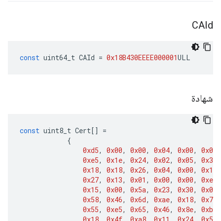
CAId
const
uint64_t
CAId
=
0x18B430EEEE000001
ULL
شهادة
const
uint8_t
Cert
[]
=
{
0xd5
,
0x00
,
0x00
,
0x04
,
0x00
,
0x01
,
0xe5
,
0x1e
,
0x24
,
0x02
,
0x05
,
0x37
,
0x18
,
0x18
,
0x26
,
0x04
,
0x00
,
0x11
,
0x27
,
0x13
,
0x01
,
0x00
,
0x00
,
0xee
,
0x15
,
0x00
,
0x5a
,
0x23
,
0x30
,
0x0a
,
0x58
,
0x46
,
0x6d
,
0xae
,
0x18
,
0x72
,
0x55
,
0xe5
,
0x65
,
0x46
,
0x8e
,
0xba
,
0x18
,
0x4f
,
0xa8
,
0x11
,
0x24
,
0x50
,