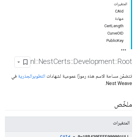
المتغيرات
CAId
شهادة
CertLength
CurveOID
PublicKey
nl
::
Nest
Certs
::
Development
::
Root
تتضمّن مساحة الاسم هذه رموزًا عمومية لشهادات
التطوير
الجذرية
في
Nest Weave.
ملخّص
المتغيرات
CAId
= 0x18B430EEEE000001ULL