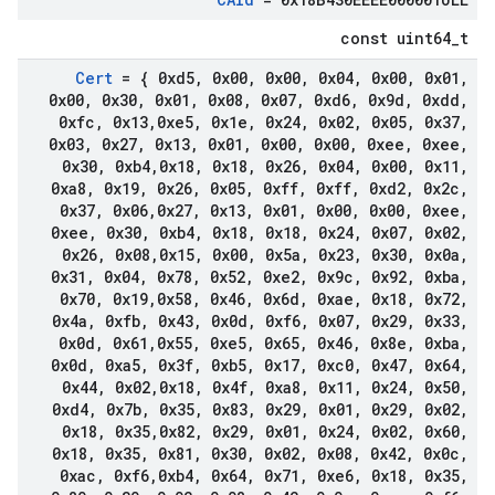
const uint64_t
Cert
= { 0xd5
,
0x00
,
0x00
,
0x04
,
0x00
,
0x01
,
0x00
,
0x30
,
0x01
,
0x08
,
0x07
,
0xd6
,
0x9d
,
0xdd
,
0xfc
,
0x13
,
0xe5
,
0x1e
,
0x24
,
0x02
,
0x05
,
0x37
,
0x03
,
0x27
,
0x13
,
0x01
,
0x00
,
0x00
,
0xee
,
0xee
,
0x30
,
0xb4
,
0x18
,
0x18
,
0x26
,
0x04
,
0x00
,
0x11
,
0xa8
,
0x19
,
0x26
,
0x05
,
0xff
,
0xff
,
0xd2
,
0x2c
,
0x37
,
0x06
,
0x27
,
0x13
,
0x01
,
0x00
,
0x00
,
0xee
,
0xee
,
0x30
,
0xb4
,
0x18
,
0x18
,
0x24
,
0x07
,
0x02
,
0x26
,
0x08
,
0x15
,
0x00
,
0x5a
,
0x23
,
0x30
,
0x0a
,
0x31
,
0x04
,
0x78
,
0x52
,
0xe2
,
0x9c
,
0x92
,
0xba
,
0x70
,
0x19
,
0x58
,
0x46
,
0x6d
,
0xae
,
0x18
,
0x72
,
0x4a
,
0xfb
,
0x43
,
0x0d
,
0xf6
,
0x07
,
0x29
,
0x33
,
0x0d
,
0x61
,
0x55
,
0xe5
,
0x65
,
0x46
,
0x8e
,
0xba
,
0x0d
,
0xa5
,
0x3f
,
0xb5
,
0x17
,
0xc0
,
0x47
,
0x64
,
0x44
,
0x02
,
0x18
,
0x4f
,
0xa8
,
0x11
,
0x24
,
0x50
,
0xd4
,
0x7b
,
0x35
,
0x83
,
0x29
,
0x01
,
0x29
,
0x02
,
0x18
,
0x35
,
0x82
,
0x29
,
0x01
,
0x24
,
0x02
,
0x60
,
0x18
,
0x35
,
0x81
,
0x30
,
0x02
,
0x08
,
0x42
,
0x0c
,
0xac
,
0xf6
,
0xb4
,
0x64
,
0x71
,
0xe6
,
0x18
,
0x35
,