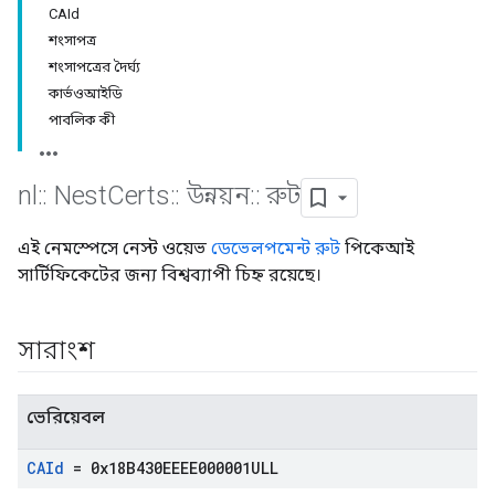
CAId
শংসাপত্র
শংসাপত্রের দৈর্ঘ্য
কার্ভওআইডি
পাবলিক কী
nl
::
Nest
Certs
::
উন্নয়ন
::
রুট
এই নেমস্পেসে নেস্ট ওয়েভ
ডেভেলপমেন্ট
রুট
পিকেআই
সার্টিফিকেটের জন্য বিশ্বব্যাপী চিহ্ন রয়েছে।
সারাংশ
ভেরিয়েবল
CAId
= 0x18B430EEEE000001ULL