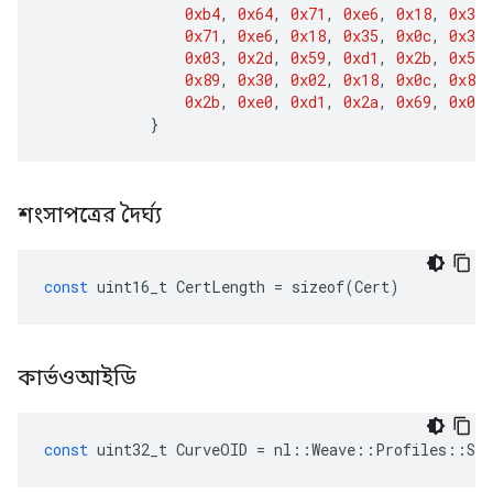
0xb4
,
0x64
,
0x71
,
0xe6
,
0x18
,
0x35
,
0x71
,
0xe6
,
0x18
,
0x35
,
0x0c
,
0x30
,
0x03
,
0x2d
,
0x59
,
0xd1
,
0x2b
,
0x55
,
0x89
,
0x30
,
0x02
,
0x18
,
0x0c
,
0x80
,
0x2b
,
0xe0
,
0xd1
,
0x2a
,
0x69
,
0x02
,
}
শংসাপত্রের দৈর্ঘ্য
const
uint16_t
CertLength
=
sizeof
(
Cert
)
কার্ভওআইডি
const
uint32_t
CurveOID
=
nl
::
Weave
::
Profiles
::
Sec