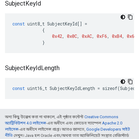
Subject
Key
Id
const
uint8_t
SubjectKeyId
[]
=
{
0x42
,
0x0C
,
0xAC
,
0xF6
,
0xB4
,
0x64
}
Subject
Key
Id
Length
const
uint16_t
SubjectKeyIdLength
=
sizeof
(
Subject
অন্য কিছু উল্লেখ করা না থাকলে, এই পৃষ্ঠার কন্টেন্ট
Creative Commons
অ্যাট্রিবিউশন 4.0 লাইসেন্স
-এর অধীনে এবং কোডের স্যাম্পেল
Apache 2.0
লাইসেন্স
-এর অধীনে লাইসেন্স প্রাপ্ত। আরও জানতে,
Google Developers সাইট
নীতি
দেখুন। Java হল Oracle এবং/অথবা তার অ্যাফিলিয়েট সংস্থার রেজিস্টার্ড