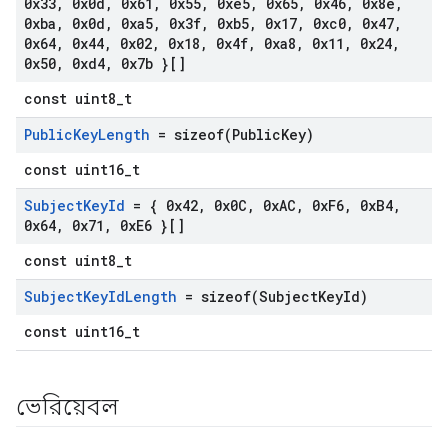
0x33
,
0x0d
,
0x61
,
0x55
,
0xe5
,
0x65
,
0x46
,
0x8e
,
0xba
,
0x0d
,
0xa5
,
0x3f
,
0xb5
,
0x17
,
0xc0
,
0x47
,
0x64
,
0x44
,
0x02
,
0x18
,
0x4f
,
0xa8
,
0x11
,
0x24
,
0x50
,
0xd4
,
0x7b }[]
const uint8_t
Public
Key
Length
=
sizeof(
Public
Key)
const uint16_t
Subject
Key
Id
= { 0x42
,
0x0C
,
0x
AC
,
0x
F6
,
0x
B4
,
0x64
,
0x71
,
0x
E6 }[]
const uint8_t
Subject
Key
Id
Length
=
sizeof(
Subject
Key
Id)
const uint16_t
ভেরিয়েবল