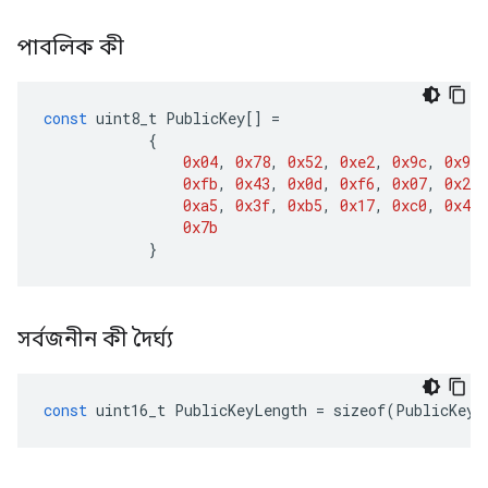
পাবলিক কী
const
uint8_t
PublicKey
[]
=
{
0x04
,
0x78
,
0x52
,
0xe2
,
0x9c
,
0x92
,
0xfb
,
0x43
,
0x0d
,
0xf6
,
0x07
,
0x29
,
0xa5
,
0x3f
,
0xb5
,
0x17
,
0xc0
,
0x47
,
0x7b
}
সর্বজনীন কী দৈর্ঘ্য
const
uint16_t
PublicKeyLength
=
sizeof
(
PublicKey
)