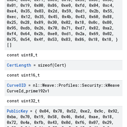
0x01
,
0x19
,
0x00
,
0x86
,
0xe0
,
0xfd
,
0x04
,
0xc4
,
0xe4
,
0x35
,
0x03
,
0x2d
,
0x59
,
0xd1
,
0x2b
,
0x55
,
0xec
,
0x12
,
0x35
,
0x45
,
0x4b
,
0x43
,
0x60
,
0x88
,
0x25
,
0x28
,
0x89
,
0x30
,
0x02
,
0x18
,
0x0c
,
0x80
,
0x95
,
0xdb
,
0x26
,
0x70
,
0x71
,
0xd7
,
0x82
,
0xa2
,
0xf4
,
0x64
,
0x2b
,
0xe0
,
0xd1
,
0x2a
,
0x69
,
0x02
,
0x75
,
0x54
,
0x4f
,
0x53
,
0x83
,
0x86
,
0x18
,
0x18
,
}
[]
const uint8_t
Cert
Length
=
sizeof(
Cert)
const uint16_t
Curve
OID
= nl
::
Weave
::
Profiles
::
Security
::
k
Weave
Curve
Id
_
prime192v1
const uint32_t
Public
Key
= { 0x04
,
0x78
,
0x52
,
0xe2
,
0x9c
,
0x92
,
0xba
,
0x70
,
0x19
,
0x58
,
0x46
,
0x6d
,
0xae
,
0x18
,
0x72
,
0x4a
,
0xfb
,
0x43
,
0x0d
,
0xf6
,
0x07
,
0x29
,