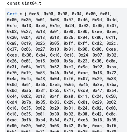
const uint64_t
Cert
= { 0xd5
,
0x00
,
0x00
,
0x04
,
0x00
,
0x01
,
0x00
,
0x30
,
0x01
,
0x08
,
0x07
,
0xd6
,
0x9d
,
0xdd
,
0xfc
,
0x13
,
0xe5
,
0x1e
,
0x24
,
0x02
,
0x05
,
0x37
,
0x03
,
0x27
,
0x13
,
0x01
,
0x00
,
0x00
,
0xee
,
0xee
,
0x30
,
0xb4
,
0x18
,
0x18
,
0x26
,
0x04
,
0x00
,
0x11
,
0xa8
,
0x19
,
0x26
,
0x05
,
0xff
,
0xff
,
0xd2
,
0x2c
,
0x37
,
0x06
,
0x27
,
0x13
,
0x01
,
0x00
,
0x00
,
0xee
,
0xee
,
0x30
,
0xb4
,
0x18
,
0x18
,
0x24
,
0x07
,
0x02
,
0x26
,
0x08
,
0x15
,
0x00
,
0x5a
,
0x23
,
0x30
,
0x0a
,
0x31
,
0x04
,
0x78
,
0x52
,
0xe2
,
0x9c
,
0x92
,
0xba
,
0x70
,
0x19
,
0x58
,
0x46
,
0x6d
,
0xae
,
0x18
,
0x72
,
0x4a
,
0xfb
,
0x43
,
0x0d
,
0xf6
,
0x07
,
0x29
,
0x33
,
0x0d
,
0x61
,
0x55
,
0xe5
,
0x65
,
0x46
,
0x8e
,
0xba
,
0x0d
,
0xa5
,
0x3f
,
0xb5
,
0x17
,
0xc0
,
0x47
,
0x64
,
0x44
,
0x02
,
0x18
,
0x4f
,
0xa8
,
0x11
,
0x24
,
0x50
,
0xd4
,
0x7b
,
0x35
,
0x83
,
0x29
,
0x01
,
0x29
,
0x02
,
0x18
,
0x35
,
0x82
,
0x29
,
0x01
,
0x24
,
0x02
,
0x60
,
0x18
,
0x35
,
0x81
,
0x30
,
0x02
,
0x08
,
0x42
,
0x0c
,
0xac
,
0xf6
,
0xb4
,
0x64
,
0x71
,
0xe6
,
0x18
,
0x35
,
0x80
,
0x30
,
0x02
,
0x08
,
0x42
,
0x0c
,
0xac
,
0xf6
,
0xb4
,
0x64
,
0x71
,
0xe6
,
0x18
,
0x35
,
0x0c
,
0x30
,