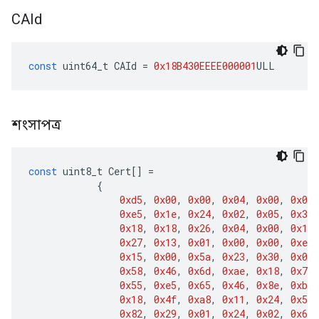
CAId
const
uint64_t
CAId
=
0x18B430EEEE000001
ULL
শংসাপত্র
const
uint8_t
Cert
[]
=
{
0xd5
,
0x00
,
0x00
,
0x04
,
0x00
,
0x01
,
0xe5
,
0x1e
,
0x24
,
0x02
,
0x05
,
0x37
,
0x18
,
0x18
,
0x26
,
0x04
,
0x00
,
0x11
,
0x27
,
0x13
,
0x01
,
0x00
,
0x00
,
0xee
,
0x15
,
0x00
,
0x5a
,
0x23
,
0x30
,
0x0a
,
0x58
,
0x46
,
0x6d
,
0xae
,
0x18
,
0x72
,
0x55
,
0xe5
,
0x65
,
0x46
,
0x8e
,
0xba
,
0x18
,
0x4f
,
0xa8
,
0x11
,
0x24
,
0x50
,
0x82
,
0x29
,
0x01
,
0x24
,
0x02
,
0x60
,