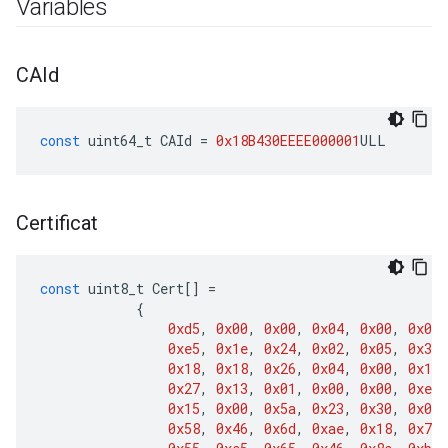
Variables
CAId
const
uint64_t
CAId
=
0x18B430EEEE000001
ULL
Certificat
const
uint8_t
Cert
[]
=
{
0xd5
,
0x00
,
0x00
,
0x04
,
0x00
,
0x01
,
0xe5
,
0x1e
,
0x24
,
0x02
,
0x05
,
0x37
,
0x18
,
0x18
,
0x26
,
0x04
,
0x00
,
0x11
,
0x27
,
0x13
,
0x01
,
0x00
,
0x00
,
0xee
,
0x15
,
0x00
,
0x5a
,
0x23
,
0x30
,
0x0a
,
0x58
,
0x46
,
0x6d
,
0xae
,
0x18
,
0x72
,