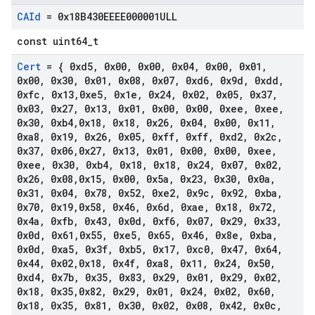
CAId
= 0x18B430EEEE000001ULL
const uint64_t
Cert
= { 0xd5
,
0x00
,
0x00
,
0x04
,
0x00
,
0x01
,
0x00
,
0x30
,
0x01
,
0x08
,
0x07
,
0xd6
,
0x9d
,
0xdd
,
0xfc
,
0x13
,
0xe5
,
0x1e
,
0x24
,
0x02
,
0x05
,
0x37
,
0x03
,
0x27
,
0x13
,
0x01
,
0x00
,
0x00
,
0xee
,
0xee
,
0x30
,
0xb4
,
0x18
,
0x18
,
0x26
,
0x04
,
0x00
,
0x11
,
0xa8
,
0x19
,
0x26
,
0x05
,
0xff
,
0xff
,
0xd2
,
0x2c
,
0x37
,
0x06
,
0x27
,
0x13
,
0x01
,
0x00
,
0x00
,
0xee
,
0xee
,
0x30
,
0xb4
,
0x18
,
0x18
,
0x24
,
0x07
,
0x02
,
0x26
,
0x08
,
0x15
,
0x00
,
0x5a
,
0x23
,
0x30
,
0x0a
,
0x31
,
0x04
,
0x78
,
0x52
,
0xe2
,
0x9c
,
0x92
,
0xba
,
0x70
,
0x19
,
0x58
,
0x46
,
0x6d
,
0xae
,
0x18
,
0x72
,
0x4a
,
0xfb
,
0x43
,
0x0d
,
0xf6
,
0x07
,
0x29
,
0x33
,
0x0d
,
0x61
,
0x55
,
0xe5
,
0x65
,
0x46
,
0x8e
,
0xba
,
0x0d
,
0xa5
,
0x3f
,
0xb5
,
0x17
,
0xc0
,
0x47
,
0x64
,
0x44
,
0x02
,
0x18
,
0x4f
,
0xa8
,
0x11
,
0x24
,
0x50
,
0xd4
,
0x7b
,
0x35
,
0x83
,
0x29
,
0x01
,
0x29
,
0x02
,
0x18
,
0x35
,
0x82
,
0x29
,
0x01
,
0x24
,
0x02
,
0x60
,
0x18
,
0x35
,
0x81
,
0x30
,
0x02
,
0x08
,
0x42
,
0x0c
,