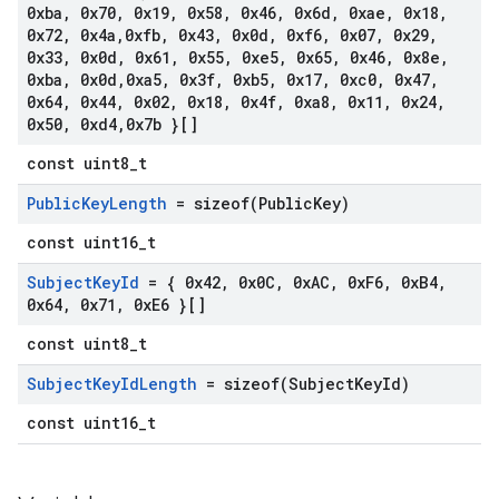
0xba
,
0x70
,
0x19
,
0x58
,
0x46
,
0x6d
,
0xae
,
0x18
,
0x72
,
0x4a
,
0xfb
,
0x43
,
0x0d
,
0xf6
,
0x07
,
0x29
,
0x33
,
0x0d
,
0x61
,
0x55
,
0xe5
,
0x65
,
0x46
,
0x8e
,
0xba
,
0x0d
,
0xa5
,
0x3f
,
0xb5
,
0x17
,
0xc0
,
0x47
,
0x64
,
0x44
,
0x02
,
0x18
,
0x4f
,
0xa8
,
0x11
,
0x24
,
0x50
,
0xd4
,
0x7b }[]
const uint8_t
Public
Key
Length
=
sizeof(
Public
Key)
const uint16_t
Subject
Key
Id
= { 0x42
,
0x0C
,
0x
AC
,
0x
F6
,
0x
B4
,
0x64
,
0x71
,
0x
E6 }[]
const uint8_t
Subject
Key
Id
Length
=
sizeof(
Subject
Key
Id)
const uint16_t