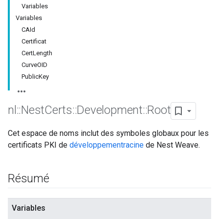
Variables
Variables
CAId
Certificat
CertLength
CurveOID
PublicKey
nl
::
Nest
Certs
::
Development
::
Root
Cet espace de noms inclut des symboles globaux pour les
certificats PKI de
développement
racine
de Nest Weave.
Résumé
Variables