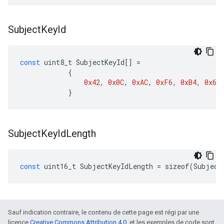
Subject
Key
Id
const
uint8_t
SubjectKeyId
[]
=
{
0x42
,
0x0C
,
0xAC
,
0xF6
,
0xB4
,
0x64
}
Subject
Key
Id
Length
const
uint16_t
SubjectKeyIdLength
=
sizeof
(
Subject
Sauf indication contraire, le contenu de cette page est régi par une
licence
Creative Commons Attribution 4.0
, et les exemples de code sont