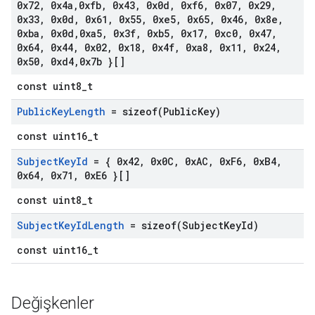
0x72
,
0x4a
,
0xfb
,
0x43
,
0x0d
,
0xf6
,
0x07
,
0x29
,
0x33
,
0x0d
,
0x61
,
0x55
,
0xe5
,
0x65
,
0x46
,
0x8e
,
0xba
,
0x0d
,
0xa5
,
0x3f
,
0xb5
,
0x17
,
0xc0
,
0x47
,
0x64
,
0x44
,
0x02
,
0x18
,
0x4f
,
0xa8
,
0x11
,
0x24
,
0x50
,
0xd4
,
0x7b }[]
const uint8_t
Public
Key
Length
=
sizeof(
Public
Key)
const uint16_t
Subject
Key
Id
= { 0x42
,
0x0C
,
0x
AC
,
0x
F6
,
0x
B4
,
0x64
,
0x71
,
0x
E6 }[]
const uint8_t
Subject
Key
Id
Length
=
sizeof(
Subject
Key
Id)
const uint16_t
Değişkenler