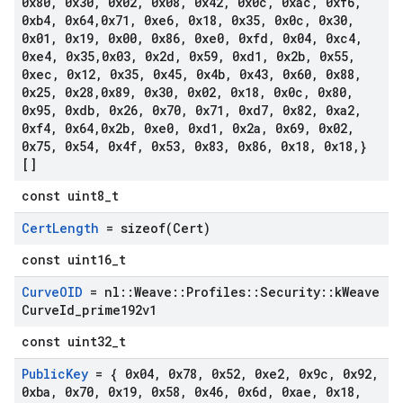
0x80
,
0x30
,
0x02
,
0x08
,
0x42
,
0x0c
,
0xac
,
0xf6
,
0xb4
,
0x64
,
0x71
,
0xe6
,
0x18
,
0x35
,
0x0c
,
0x30
,
0x01
,
0x19
,
0x00
,
0x86
,
0xe0
,
0xfd
,
0x04
,
0xc4
,
0xe4
,
0x35
,
0x03
,
0x2d
,
0x59
,
0xd1
,
0x2b
,
0x55
,
0xec
,
0x12
,
0x35
,
0x45
,
0x4b
,
0x43
,
0x60
,
0x88
,
0x25
,
0x28
,
0x89
,
0x30
,
0x02
,
0x18
,
0x0c
,
0x80
,
0x95
,
0xdb
,
0x26
,
0x70
,
0x71
,
0xd7
,
0x82
,
0xa2
,
0xf4
,
0x64
,
0x2b
,
0xe0
,
0xd1
,
0x2a
,
0x69
,
0x02
,
0x75
,
0x54
,
0x4f
,
0x53
,
0x83
,
0x86
,
0x18
,
0x18
,
}
[]
const uint8_t
Cert
Length
=
sizeof(
Cert)
const uint16_t
Curve
OID
= nl
::
Weave
::
Profiles
::
Security
::
k
Weave
Curve
Id
_
prime192v1
const uint32_t
Public
Key
= { 0x04
,
0x78
,
0x52
,
0xe2
,
0x9c
,
0x92
,
0xba
,
0x70
,
0x19
,
0x58
,
0x46
,
0x6d
,
0xae
,
0x18
,