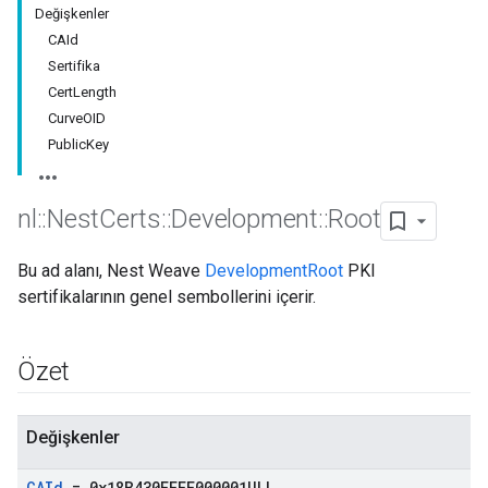
Değişkenler
CAId
Sertifika
CertLength
CurveOID
PublicKey
nl
::
Nest
Certs
::
Development
::
Root
Bu ad alanı, Nest Weave
Development
Root
PKI
sertifikalarının genel sembollerini içerir.
Özet
Değişkenler
CAId
= 0x18B430EEEE000001ULL