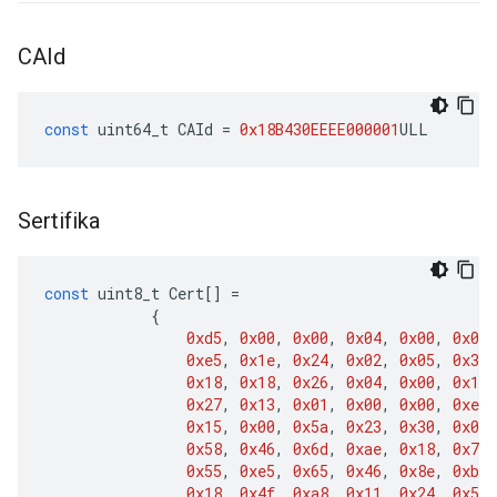
CAId
const
uint64_t
CAId
=
0x18B430EEEE000001
ULL
Sertifika
const
uint8_t
Cert
[]
=
{
0xd5
,
0x00
,
0x00
,
0x04
,
0x00
,
0x01
,
0xe5
,
0x1e
,
0x24
,
0x02
,
0x05
,
0x37
,
0x18
,
0x18
,
0x26
,
0x04
,
0x00
,
0x11
,
0x27
,
0x13
,
0x01
,
0x00
,
0x00
,
0xee
,
0x15
,
0x00
,
0x5a
,
0x23
,
0x30
,
0x0a
,
0x58
,
0x46
,
0x6d
,
0xae
,
0x18
,
0x72
,
0x55
,
0xe5
,
0x65
,
0x46
,
0x8e
,
0xba
,
0x18
,
0x4f
,
0xa8
,
0x11
,
0x24
,
0x50
,