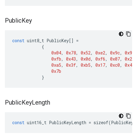
Public
Key
const
uint8_t
PublicKey
[]
=
{
0x04
,
0x78
,
0x52
,
0xe2
,
0x9c
,
0x92
,
0xfb
,
0x43
,
0x0d
,
0xf6
,
0x07
,
0x29
,
0xa5
,
0x3f
,
0xb5
,
0x17
,
0xc0
,
0x47
,
0x7b
}
Public
Key
Length
const
uint16_t
PublicKeyLength
=
sizeof
(
PublicKey
)