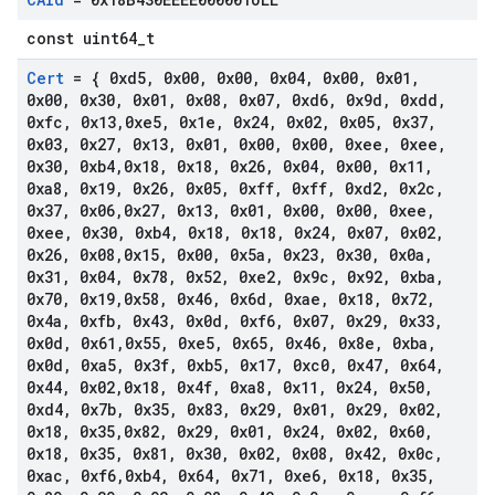
const uint64_t
Cert
= { 0xd5
,
0x00
,
0x00
,
0x04
,
0x00
,
0x01
,
0x00
,
0x30
,
0x01
,
0x08
,
0x07
,
0xd6
,
0x9d
,
0xdd
,
0xfc
,
0x13
,
0xe5
,
0x1e
,
0x24
,
0x02
,
0x05
,
0x37
,
0x03
,
0x27
,
0x13
,
0x01
,
0x00
,
0x00
,
0xee
,
0xee
,
0x30
,
0xb4
,
0x18
,
0x18
,
0x26
,
0x04
,
0x00
,
0x11
,
0xa8
,
0x19
,
0x26
,
0x05
,
0xff
,
0xff
,
0xd2
,
0x2c
,
0x37
,
0x06
,
0x27
,
0x13
,
0x01
,
0x00
,
0x00
,
0xee
,
0xee
,
0x30
,
0xb4
,
0x18
,
0x18
,
0x24
,
0x07
,
0x02
,
0x26
,
0x08
,
0x15
,
0x00
,
0x5a
,
0x23
,
0x30
,
0x0a
,
0x31
,
0x04
,
0x78
,
0x52
,
0xe2
,
0x9c
,
0x92
,
0xba
,
0x70
,
0x19
,
0x58
,
0x46
,
0x6d
,
0xae
,
0x18
,
0x72
,
0x4a
,
0xfb
,
0x43
,
0x0d
,
0xf6
,
0x07
,
0x29
,
0x33
,
0x0d
,
0x61
,
0x55
,
0xe5
,
0x65
,
0x46
,
0x8e
,
0xba
,
0x0d
,
0xa5
,
0x3f
,
0xb5
,
0x17
,
0xc0
,
0x47
,
0x64
,
0x44
,
0x02
,
0x18
,
0x4f
,
0xa8
,
0x11
,
0x24
,
0x50
,
0xd4
,
0x7b
,
0x35
,
0x83
,
0x29
,
0x01
,
0x29
,
0x02
,
0x18
,
0x35
,
0x82
,
0x29
,
0x01
,
0x24
,
0x02
,
0x60
,
0x18
,
0x35
,
0x81
,
0x30
,
0x02
,
0x08
,
0x42
,
0x0c
,
0xac
,
0xf6
,
0xb4
,
0x64
,
0x71
,
0xe6
,
0x18
,
0x35
,