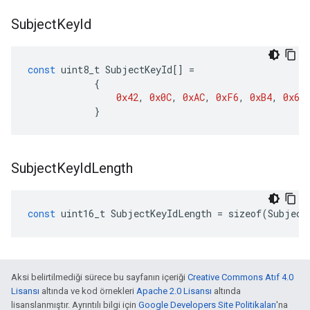
Subject
Key
Id
const
uint8_t
SubjectKeyId
[]
=
{
0x42
,
0x0C
,
0xAC
,
0xF6
,
0xB4
,
0x64
}
Subject
Key
Id
Length
const
uint16_t
SubjectKeyIdLength
=
sizeof
(
Subject
Aksi belirtilmediği sürece bu sayfanın içeriği
Creative Commons Atıf 4.0
Lisansı
altında ve kod örnekleri
Apache 2.0 Lisansı
altında
lisanslanmıştır. Ayrıntılı bilgi için
Google Developers Site Politikaları
'na