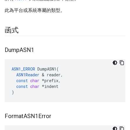
此為平台或系統專屬的類型。
函式
Dump
ASN1
ASN1_ERROR
DumpASN1
(
ASN1Reader
&
reader
,
const
char
*
prefix
,
const
char
*
indent
)
Format
ASN1Error