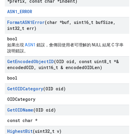
*prefix
,
const char *indent)
ASN1_ERROR
Format
ASN1Error
(char *buf
,
uint16
_
t buf
Size
,
int32
_
t err)
bool
如果出現
ASN1
錯誤，會傳回使用者可理解的 NULL 結尾 C 字串
說明錯誤。
Get
Encoded
Object
ID
(OID oid
,
const uint8
_
t *&
encoded
OID
,
uint16
_
t & encoded
OIDLen)
bool
Get
OIDCategory
(OID oid)
OIDCategory
Get
OIDName
(OID oid)
const char *
Highest
Bit
(uint32
_
t v)