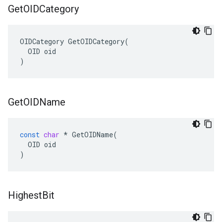
Get
OIDCategory
OIDCategory GetOIDCategory(

  OID oid

)
Get
OIDName
const
char
*
GetOIDName
(
OID
oid
)
Highest
Bit