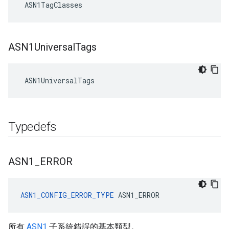
 ASN1TagClasses
ASN1Universal
Tags
 ASN1UniversalTags
Typedefs
ASN1
_
ERROR
ASN1_CONFIG_ERROR_TYPE
 ASN1_ERROR
所有
ASN1
子系統錯誤的基本類型。