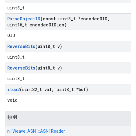
uint8_t
Parse
Object
ID
(const uint8
_
t *encoded
OID
,
uint16
_
t encoded
OIDLen)
OID
Reverse
Bits
(uint8
_
t v)
uint8_t
Reverse
Bits
(uint8
_
t v)
uint8_t
itoa2
(uint32
_
t val
,
uint8
_
t *buf)
void
類別
nl::
Weave::
ASN1::
ASN1Reader