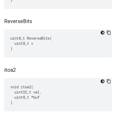
Reverse
Bits
uint8_t ReverseBits(

  uint8_t v

)
itoa2
void itoa2(

  uint32_t val,

  uint8_t *buf

)