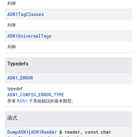
列舉
ASN1Tag
Classes
列舉
ASN1Universal
Tags
列舉
Typedefs
ASN1
_
ERROR
typedef
ASN1_CONFIG_ERROR_TYPE
所有
ASN1
子系統錯誤的基本類型。
函式
Dump
ASN1
(
ASN1Reader
& reader
,
const char