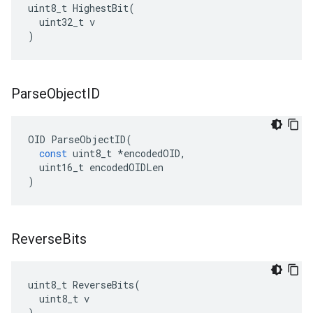
uint8_t HighestBit(

  uint32_t v

)
Parse
Object
ID
OID
ParseObjectID
(
const
uint8_t
*
encodedOID
,
uint16_t
encodedOIDLen
)
Reverse
Bits
uint8_t ReverseBits(

  uint8_t v

)