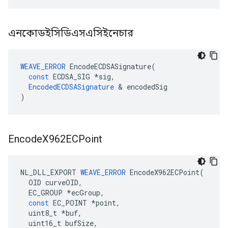
এনকোডইসিডিএসএসিইনেচার
WEAVE_ERROR
EncodeECDSASignature
(
const
ECDSA_SIG
*
sig
,
EncodedECDSASignature
&
encodedSig
)
Encode
X962ECPoint
NL_DLL_EXPORT
WEAVE_ERROR
EncodeX962ECPoint
(
OID
curveOID
,
EC_GROUP
*
ecGroup
,
const
EC_POINT
*
point
,
uint8_t
*
buf
,
uint16_t
bufSize
,