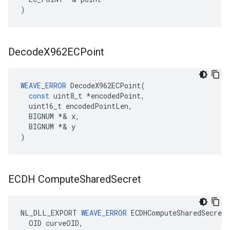
)
Decode
X962ECPoint
WEAVE_ERROR
DecodeX962ECPoint
(
const
uint8_t
*
encodedPoint
,
uint16_t
encodedPointLen
,
BIGNUM
*&
x
,
BIGNUM
*&
y
)
ECDH Compute
Shared
Secret
NL_DLL_EXPORT
WEAVE_ERROR
ECDHComputeSharedSecret
OID
curveOID
,