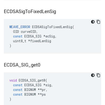
ECDSASig
To
Fixed
Len
Sig
WEAVE_ERROR
ECDSASigToFixedLenSig
(
OID
curveOID
,
const
ECDSA_SIG
*
ecSig
,
uint8_t
*
fixedLenSig
)
ECDSA
_
SIG
_
get0
void
ECDSA_SIG_get0
(
const
ECDSA_SIG
*
sig
,
const
BIGNUM
**
pr
,
const
BIGNUM
**
ps
)