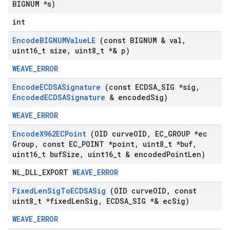
BIGNUM *s)
int
Encode
BIGNUMValue
LE
(const BIGNUM & val
,
uint16
_
t size
,
uint8
_
t *& p)
WEAVE_ERROR
Encode
ECDSASignature
(const ECDSA
_
SIG *sig
,
Encoded
ECDSASignature
& encoded
Sig)
WEAVE_ERROR
Encode
X962ECPoint
(OID curve
OID
,
EC
_
GROUP *ec
Group
,
const EC
_
POINT *point
,
uint8
_
t *buf
,
uint16
_
t buf
Size
,
uint16
_
t & encoded
Point
Len)
NL_DLL_EXPORT
WEAVE_ERROR
Fixed
Len
Sig
To
ECDSASig
(OID curve
OID
,
const
uint8
_
t *fixed
Len
Sig
,
ECDSA
_
SIG *& ec
Sig)
WEAVE_ERROR