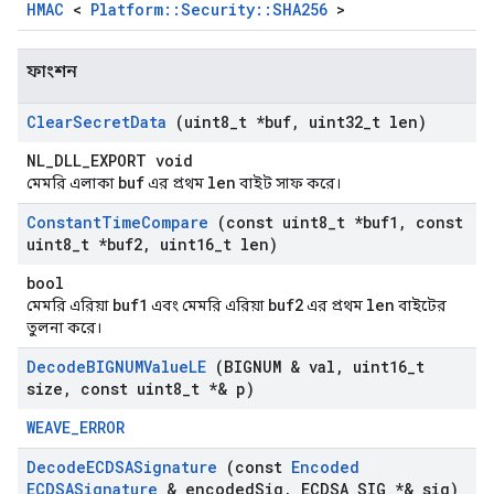
HMAC
<
Platform::Security::SHA256
>
ফাংশন
Clear
Secret
Data
(uint8
_
t *buf
,
uint32
_
t len)
NL_DLL_EXPORT void
buf
len
মেমরি এলাকা
এর প্রথম
বাইট সাফ করে।
Constant
Time
Compare
(const uint8
_
t *buf1
,
const
uint8
_
t *buf2
,
uint16
_
t len)
bool
buf1
buf2
len
মেমরি এরিয়া
এবং মেমরি এরিয়া
এর প্রথম
বাইটের
তুলনা করে।
Decode
BIGNUMValue
LE
(BIGNUM & val
,
uint16
_
t
size
,
const uint8
_
t *& p)
WEAVE_ERROR
Decode
ECDSASignature
(const
Encoded
ECDSASignature
& encoded
Sig
,
ECDSA
_
SIG *& sig)