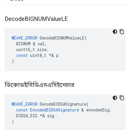
Decode
BIGNUMValue
LE
WEAVE_ERROR
DecodeBIGNUMValueLE
(
BIGNUM
&
val
,
uint16_t
size
,
const
uint8_t
*&
p
)
ডিকোডইসিডিএসএসিইনেচার
WEAVE_ERROR
DecodeECDSASignature
(
const
EncodedECDSASignature
&
encodedSig
,
ECDSA_SIG
*&
sig
)