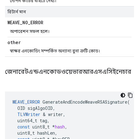
গোপন কীটির বাইটে দৈর্ঘ্য।
রিটার্ন মান
WEAVE
_
NO
_
ERROR
অপারেশন সফল হলে।
other
স্বাক্ষর এনকোডিং সম্পর্কিত অন্যান্য বুনা ত্রুটি কোড।
জেনারেটএন্ডএনকোডওয়েভারআরএসএসিইনেচার
WEAVE_ERROR
GenerateAndEncodeWeaveRSASignature
(
OID
sigAlgoOID
,
TLVWriter
&
writer
,
uint64_t
tag
,
const
uint8_t
*
hash
,
uint8_t
hashLen
,