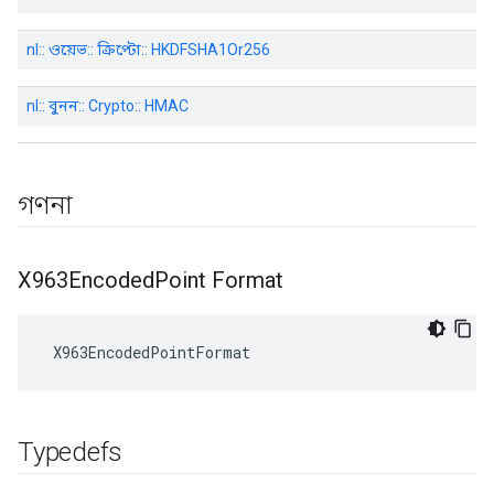
nl:: ওয়েভ:: ক্রিপ্টো:: HKDFSHA1Or256
nl:: বুনন:: Crypto:: HMAC
গণনা
X963Encoded
Point Format
 X963EncodedPointFormat
Typedefs