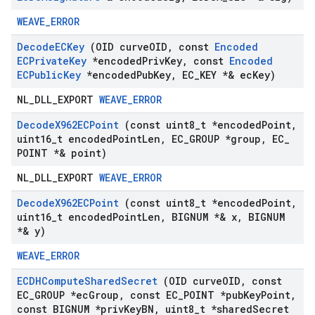
WEAVE_ERROR
Decode
ECKey
(OID curve
OID
,
const
Encoded
ECPrivate
Key
*encoded
Priv
Key
,
const
Encoded
ECPublic
Key
*encoded
Pub
Key
,
EC
_
KEY *& ec
Key)
NL_DLL_EXPORT
WEAVE_ERROR
Decode
X962ECPoint
(const uint8
_
t *encoded
Point
,
uint16
_
t encoded
Point
Len
,
EC
_
GROUP *group
,
EC
_
POINT *& point)
NL_DLL_EXPORT
WEAVE_ERROR
Decode
X962ECPoint
(const uint8
_
t *encoded
Point
,
uint16
_
t encoded
Point
Len
,
BIGNUM *& x
,
BIGNUM
*& y)
WEAVE_ERROR
ECDHCompute
Shared
Secret
(OID curve
OID
,
const
EC
_
GROUP *ec
Group
,
const EC
_
POINT *pub
Key
Point
,
const BIGNUM *priv
Key
BN
,
uint8
_
t *shared
Secret