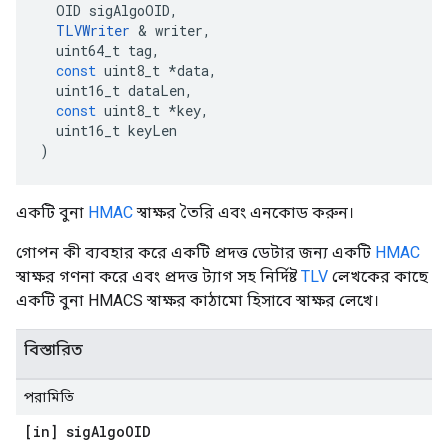
OID
sigAlgoOID
,
TLVWriter
&
writer
,
uint64_t
tag
,
const
uint8_t
*
data
,
uint16_t
dataLen
,
const
uint8_t
*
key
,
uint16_t
keyLen
)
একটি বুনা
HMAC
স্বাক্ষর তৈরি এবং এনকোড করুন।
গোপন কী ব্যবহার করে একটি প্রদত্ত ডেটার জন্য একটি
HMAC
স্বাক্ষর গণনা করে এবং প্রদত্ত ট্যাগ সহ নির্দিষ্ট
TLV
লেখকের কাছে
একটি বুনা HMACS স্বাক্ষর কাঠামো হিসাবে স্বাক্ষর লেখে।
বিস্তারিত
পরামিতি
[in] sig
Algo
OID