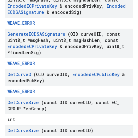
Encoded
ECPrivate
Key
& encoded
Priv
Key
,
Encoded
ECDSASignature
& encoded
Sig)
WEAVE_ERROR
Generate
ECDSASignature
(OID curve
OID
,
const
uint8
_
t *msg
Hash
,
uint8
_
t msg
Hash
Len
,
const
Encoded
ECPrivate
Key
& encoded
Priv
Key
,
uint8
_
t
*fixed
Len
Sig)
WEAVE_ERROR
Get
Curve
G
(OID curve
OID
,
Encoded
ECPublic
Key
&
encoded
Pub
Key)
WEAVE_ERROR
Get
Curve
Size
(const OID curve
OID
,
const EC
_
GROUP *ec
Group)
int
Get
Curve
Size
(const OID curve
OID)