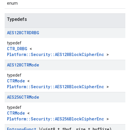
enum
Typedefs
AES128CTRDRBG
typedef
CTR_DRBG
<
Platform::Security::AES128BlockCipherEnc
>
AES128CTRMode
typedef
CTRMode
<
Platform::Security::AES128BlockCipherEnc
>
AES256CTRMode
typedef
CTRMode
<
Platform::Security::AES256BlockCipherEnc
>
Entropy
Funct
)(uint8
_
t *buf
,
size
_
t buf
Size)