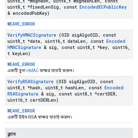
uint8
_
t *msg
Hash
,
uint8
_
t msg
Hash
Len
,
const
uint8
_
t *fixed
Len
Sig
,
const
Encoded
ECPublic
Key
& encoded
Pub
Key)
WEAVE_ERROR
Verify
HMACSignature
(OID sig
Algo
OID
,
const
uint8
_
t *data
,
uint16
_
t data
Len
,
const
Encoded
HMACSignature
& sig
,
const uint8
_
t *key
,
uint16
_
t key
Len)
WEAVE_ERROR
একটি বুনা
HMAC
স্বাক্ষর যাচাই করুন।
Verify
RSASignature
(OID sig
Algo
OID
,
const
uint8
_
t *hash
,
uint8
_
t hash
Len
,
const
Encoded
RSASignature
& sig
,
const uint8
_
t *cert
DER
,
uint16
_
t cert
DERLen)
WEAVE_ERROR
একটি উইভ RSA স্বাক্ষর যাচাই করুন।
ক্লাস