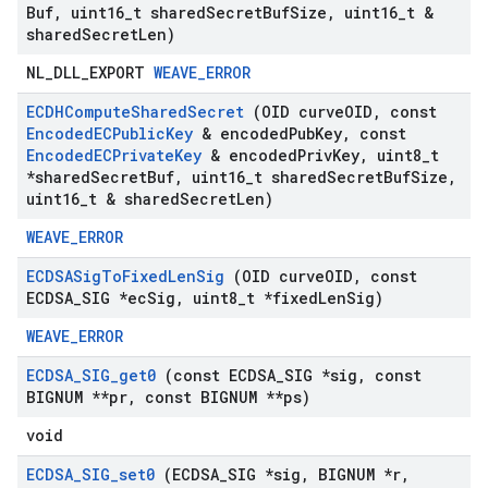
Buf
,
uint16
_
t shared
Secret
Buf
Size
,
uint16
_
t &
shared
Secret
Len)
NL_DLL_EXPORT
WEAVE_ERROR
ECDHCompute
Shared
Secret
(OID curve
OID
,
const
Encoded
ECPublic
Key
& encoded
Pub
Key
,
const
Encoded
ECPrivate
Key
& encoded
Priv
Key
,
uint8
_
t
*shared
Secret
Buf
,
uint16
_
t shared
Secret
Buf
Size
,
uint16
_
t & shared
Secret
Len)
WEAVE_ERROR
ECDSASig
To
Fixed
Len
Sig
(OID curve
OID
,
const
ECDSA
_
SIG *ec
Sig
,
uint8
_
t *fixed
Len
Sig)
WEAVE_ERROR
ECDSA
_
SIG
_
get0
(const ECDSA
_
SIG *sig
,
const
BIGNUM **pr
,
const BIGNUM **ps)
void
ECDSA
_
SIG
_
set0
(ECDSA
_
SIG *sig
,
BIGNUM *r
,