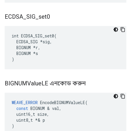
ECDSA
_
SIG
_
set0
int ECDSA_SIG_set0(

  ECDSA_SIG *sig,

  BIGNUM *r,

  BIGNUM *s

)
BIGNUMValue
LE এনকোড করুন
WEAVE_ERROR
EncodeBIGNUMValueLE
(
const
BIGNUM
&
val
,
uint16_t
size
,
uint8_t
*&
p
)