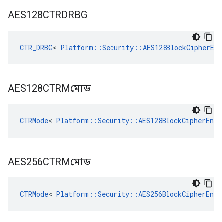
AES128CTRDRBG
CTR_DRBG
< 
Platform::Security::AES128BlockCipherEnc
AES128CTRMমোড
CTRMode
< 
Platform::Security::AES128BlockCipherEnc
 
AES256CTRMমোড
CTRMode
< 
Platform::Security::AES256BlockCipherEnc
 