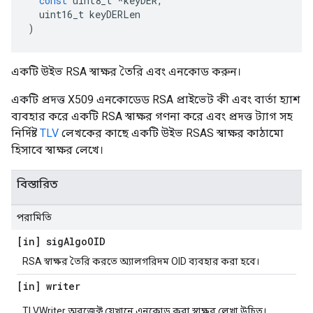
const
uint8_t
*
keyDER
,
uint16_t
keyDERLen
)
একটি উইভ RSA স্বাক্ষর তৈরি এবং এনকোড করুন।
একটি প্রদত্ত X509 এনকোডেড RSA প্রাইভেট কী এবং বার্তা হ্যাশ
ব্যবহার করে একটি RSA স্বাক্ষর গণনা করে এবং প্রদত্ত ট্যাগ সহ
নির্দিষ্ট
TLV
লেখকের কাছে একটি উইভ RSAS স্বাক্ষর কাঠামো
হিসাবে স্বাক্ষর লেখে।
বিস্তারিত
পরামিতি
[in] sig
Algo
OID
RSA স্বাক্ষর তৈরি করতে অ্যালগরিদম OID ব্যবহার করা হবে।
[in] writer
TLVWriter অবজেক্ট যেখানে এনকোড করা স্বাক্ষর লেখা উচিত।