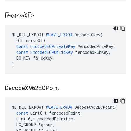
ডিকোডইকি
NL_DLL_EXPORT
WEAVE_ERROR
DecodeECKey
(
OID
curveOID
,
const
EncodedECPrivateKey
*
encodedPrivKey
,
const
EncodedECPublicKey
*
encodedPubKey
,
EC_KEY
*&
ecKey
)
Decode
X962ECPoint
NL_DLL_EXPORT
WEAVE_ERROR
DecodeX962ECPoint
(
const
uint8_t
*
encodedPoint
,
uint16_t
encodedPointLen
,
EC_GROUP
*
group
,
EC_POINT
*&
point