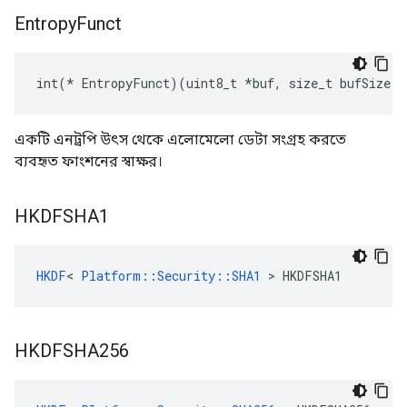
Entropy
Funct
int(* EntropyFunct)(uint8_t *buf, size_t bufSize)
একটি এনট্রপি উৎস থেকে এলোমেলো ডেটা সংগ্রহ করতে
ব্যবহৃত ফাংশনের স্বাক্ষর।
HKDFSHA1
HKDF
< 
Platform::Security::SHA1
 > HKDFSHA1
HKDFSHA256