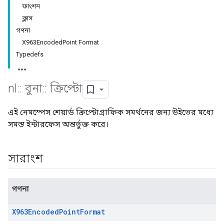
ফাংশন
ক্লাস
গণনা
X963EncodedPoint Format
Typedefs
nl
::
বুনা
::
ক্রিপ্টো
এই নেমস্পেস শেয়ার্ড ক্রিপ্টোগ্রাফিক সমর্থনের জন্য উইভের মধ্যে
সমস্ত ইন্টারফেস অন্তর্ভুক্ত করে।
সারাংশ
গণনা
X963Encoded
Point
Format