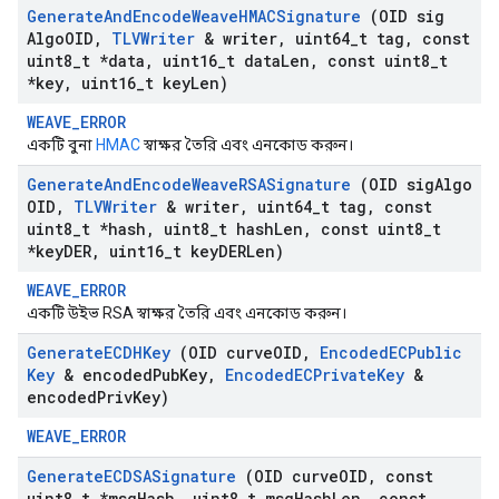
Generate
And
Encode
Weave
HMACSignature
(OID sig
Algo
OID
,
TLVWriter
& writer
,
uint64
_
t tag
,
const
uint8
_
t *data
,
uint16
_
t data
Len
,
const uint8
_
t
*key
,
uint16
_
t key
Len)
WEAVE_ERROR
একটি বুনা
HMAC
স্বাক্ষর তৈরি এবং এনকোড করুন।
Generate
And
Encode
Weave
RSASignature
(OID sig
Algo
OID
,
TLVWriter
& writer
,
uint64
_
t tag
,
const
uint8
_
t *hash
,
uint8
_
t hash
Len
,
const uint8
_
t
*key
DER
,
uint16
_
t key
DERLen)
WEAVE_ERROR
একটি উইভ RSA স্বাক্ষর তৈরি এবং এনকোড করুন।
Generate
ECDHKey
(OID curve
OID
,
Encoded
ECPublic
Key
& encoded
Pub
Key
,
Encoded
ECPrivate
Key
&
encoded
Priv
Key)
WEAVE_ERROR
Generate
ECDSASignature
(OID curve
OID
,
const
uint8
_
t *msg
Hash
,
uint8
_
t msg
Hash
Len
,
const