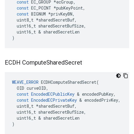
const
EC_GROUP
*
ecGroup
,
const
EC_POINT
*
pubKeyPoint
,
const
BIGNUM
*
privKeyBN
,
uint8_t
*
sharedSecretBuf
,
uint16_t
sharedSecretBufSize
,
uint16_t
&
sharedSecretLen
)
ECDH Compute
Shared
Secret
WEAVE_ERROR
ECDHComputeSharedSecret
(
OID
curveOID
,
const
EncodedECPublicKey
&
encodedPubKey
,
const
EncodedECPrivateKey
&
encodedPrivKey
,
uint8_t
*
sharedSecretBuf
,
uint16_t
sharedSecretBufSize
,
uint16_t
&
sharedSecretLen
)