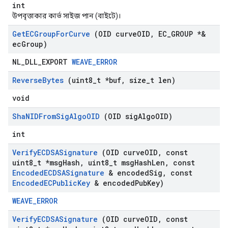
int
উপবৃত্তাকার কার্ভ সাইজ পান (বাইটে)।
Get
ECGroup
For
Curve
(OID curve
OID
,
EC
_
GROUP *&
ec
Group)
NL_DLL_EXPORT
WEAVE_ERROR
Reverse
Bytes
(uint8
_
t *buf
,
size
_
t len)
void
Sha
NIDFrom
Sig
Algo
OID
(OID sig
Algo
OID)
int
Verify
ECDSASignature
(OID curve
OID
,
const
uint8
_
t *msg
Hash
,
uint8
_
t msg
Hash
Len
,
const
Encoded
ECDSASignature
& encoded
Sig
,
const
Encoded
ECPublic
Key
& encoded
Pub
Key)
WEAVE_ERROR
Verify
ECDSASignature
(OID curve
OID
,
const