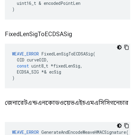
uint16_t
&
encodedPointLen
)
Fixed
Len
Sig
To
ECDSASig
WEAVE_ERROR
FixedLenSigToECDSASig
(
OID
curveOID
,
const
uint8_t
*
fixedLenSig
,
ECDSA_SIG
*&
ecSig
)
জেনারেটএন্ডএনকোডওয়েভএইচএমএসিসিগনেচার
WEAVE_ERROR
GenerateAndEncodeWeaveHMACSignature
(