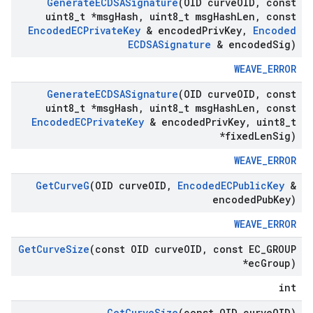
Generate
ECDSASignature
(OID curve
OID
,
const
uint8
_
t *msg
Hash
,
uint8
_
t msg
Hash
Len
,
const
Encoded
ECPrivate
Key
& encoded
Priv
Key
,
Encoded
ECDSASignature
& encoded
Sig)
WEAVE_ERROR
Generate
ECDSASignature
(OID curve
OID
,
const
uint8
_
t *msg
Hash
,
uint8
_
t msg
Hash
Len
,
const
Encoded
ECPrivate
Key
& encoded
Priv
Key
,
uint8
_
t
*fixed
Len
Sig)
WEAVE_ERROR
Get
Curve
G
(OID curve
OID
,
Encoded
ECPublic
Key
&
encoded
Pub
Key)
WEAVE_ERROR
Get
Curve
Size
(const OID curve
OID
,
const EC
_
GROUP
*ec
Group)
int
Get
Curve
Size
(const OID curve
OID)