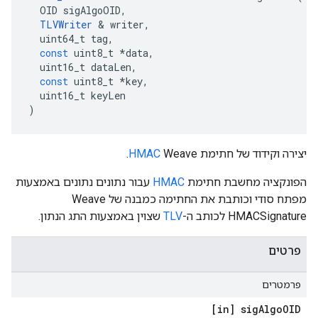
OID
sigAlgoOID
,
TLVWriter
&
writer
,
uint64_t
tag
,
const
uint8_t
*
data
,
uint16_t
dataLen
,
const
uint8_t
*
key
,
uint16_t
keyLen
)
יצירה וקידוד של חתימת
Weave.
HMAC
הפונקציה מחשבת חתימת
HMAC
עבור נתונים נתונים באמצעות
מפתח סודי וכותבת את החתימה כמבנה של Weave
HMACSignature לכותב ה-
TLV
שצוין באמצעות התג הנתון.
פרטים
פרמטרים
[in] sig
Algo
OID