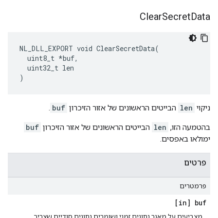
Clear
Secret
Data
NL_DLL_EXPORT void ClearSecretData(

  uint8_t *buf,

  uint32_t len

)
ניקוי
len
הבייטים הראשונים של אזור הזיכרון
buf
.
בהטמעה הזו,
len
הבייטים הראשונים של אזור הזיכרון
buf
ימולאו באפסים.
פרטים
פרמטרים
[in] buf
מצביעים על מאגר נתונים זמני ושומרים נתונים סודיים שצריך