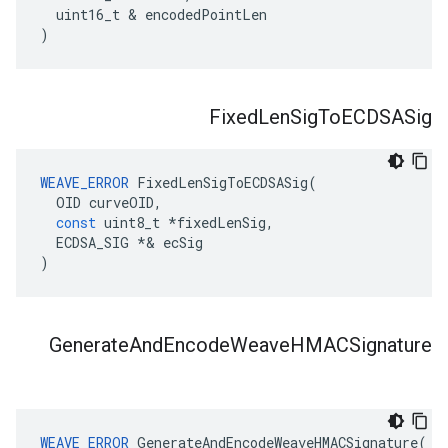
uint16_t
&
encodedPointLen
)
Fixed
Len
Sig
To
ECDSASig
WEAVE_ERROR
FixedLenSigToECDSASig
(
OID
curveOID
,
const
uint8_t
*
fixedLenSig
,
ECDSA_SIG
*&
ecSig
)
Generate
And
Encode
Weave
HMACSignature
WEAVE_ERROR
GenerateAndEncodeWeaveHMACSignature
(