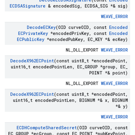
ECDSASignature
& encoded
Sig
,
ECDSA
_
SIG *& sig)
WEAVE_ERROR
Decode
ECKey
(OID curve
OID
,
const
Encoded
ECPrivate
Key
*encoded
Priv
Key
,
const
Encoded
ECPublic
Key
*encoded
Pub
Key
,
EC
_
KEY *& ec
Key)
NL_DLL_EXPORT
WEAVE_ERROR
Decode
X962ECPoint
(const uint8
_
t *encoded
Point
,
uint16
_
t encoded
Point
Len
,
EC
_
GROUP *group
,
EC
_
POINT *& point)
NL_DLL_EXPORT
WEAVE_ERROR
Decode
X962ECPoint
(const uint8
_
t *encoded
Point
,
uint16
_
t encoded
Point
Len
,
BIGNUM *& x
,
BIGNUM
*& y)
WEAVE_ERROR
ECDHCompute
Shared
Secret
(OID curve
OID
,
const
EC
_
GROUP *ec
Group
,
const EC
_
POINT *pub
Key
Point
,