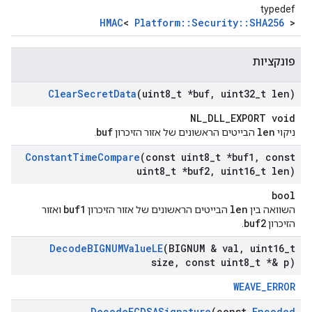
typedef
HMAC
<
Platform::Security::SHA256
>
פונקציות
Clear
Secret
Data
(uint8
_
t *buf
,
uint32
_
t len)
NL_DLL_EXPORT void
buf
len
ניקוי
הבייטים הראשונים של אזור הזיכרון
.
Constant
Time
Compare
(const uint8
_
t *buf1
,
const
uint8
_
t *buf2
,
uint16
_
t len)
bool
buf1
len
השוואה בין
הבייטים הראשונים של אזור הזיכרון
ואזור
buf2
הזיכרון
.
Decode
BIGNUMValue
LE
(BIGNUM & val
,
uint16
_
t
size
,
const uint8
_
t *& p)
WEAVE_ERROR
Decode
ECDSASignature
(const
Encoded