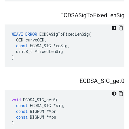
ECDSASig
To
Fixed
Len
Sig
WEAVE_ERROR
ECDSASigToFixedLenSig
(
OID
curveOID
,
const
ECDSA_SIG
*
ecSig
,
uint8_t
*
fixedLenSig
)
ECDSA
_
SIG
_
get0
void
ECDSA_SIG_get0
(
const
ECDSA_SIG
*
sig
,
const
BIGNUM
**
pr
,
const
BIGNUM
**
ps
)