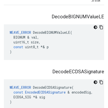
אחרת.
Decode
BIGNUMValue
LE
WEAVE_ERROR
DecodeBIGNUMValueLE
(
BIGNUM
&
val
,
uint16_t
size
,
const
uint8_t
*&
p
)
Decode
ECDSASignature
WEAVE_ERROR
DecodeECDSASignature
(
const
EncodedECDSASignature
&
encodedSig
,
ECDSA_SIG
*&
sig
)