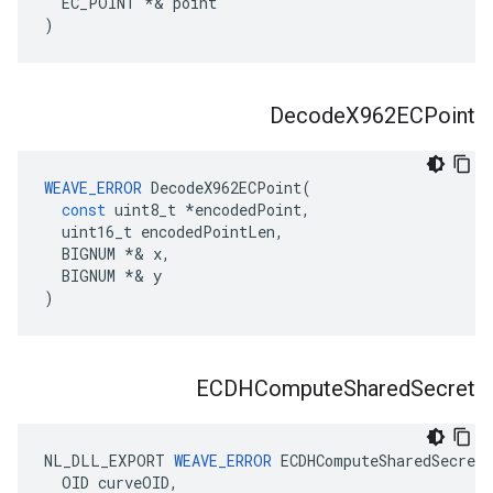
EC_POINT
*&
point
)
Decode
X962ECPoint
WEAVE_ERROR
DecodeX962ECPoint
(
const
uint8_t
*
encodedPoint
,
uint16_t
encodedPointLen
,
BIGNUM
*&
x
,
BIGNUM
*&
y
)
ECDHCompute
Shared
Secret
NL_DLL_EXPORT
WEAVE_ERROR
ECDHComputeSharedSecret
OID
curveOID
,