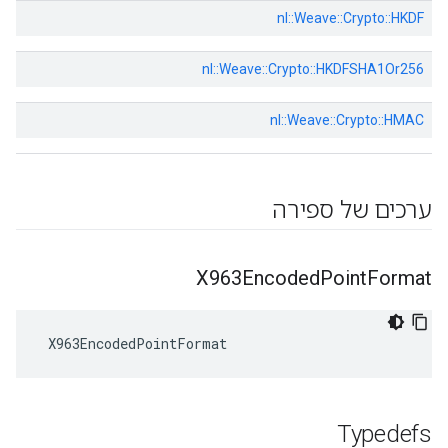
nl::
Weave::
Crypto::
HKDF
nl::
Weave::
Crypto::
HKDFSHA1Or256
nl::
Weave::
Crypto::
HMAC
ערכים של ספירה
X963Encoded
Point
Format
 X963EncodedPointFormat
Typedefs