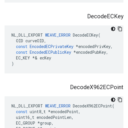
Decode
ECKey
NL_DLL_EXPORT
WEAVE_ERROR
DecodeECKey
(
OID
curveOID
,
const
EncodedECPrivateKey
*
encodedPrivKey
,
const
EncodedECPublicKey
*
encodedPubKey
,
EC_KEY
*&
ecKey
)
Decode
X962ECPoint
NL_DLL_EXPORT
WEAVE_ERROR
DecodeX962ECPoint
(
const
uint8_t
*
encodedPoint
,
uint16_t
encodedPointLen
,
EC_GROUP
*
group
,