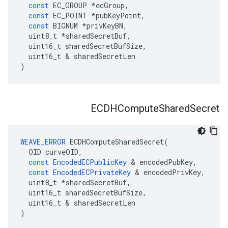
const
EC_GROUP
*
ecGroup
,
const
EC_POINT
*
pubKeyPoint
,
const
BIGNUM
*
privKeyBN
,
uint8_t
*
sharedSecretBuf
,
uint16_t
sharedSecretBufSize
,
uint16_t
&
sharedSecretLen
)
ECDHCompute
Shared
Secret
WEAVE_ERROR
ECDHComputeSharedSecret
(
OID
curveOID
,
const
EncodedECPublicKey
&
encodedPubKey
,
const
EncodedECPrivateKey
&
encodedPrivKey
,
uint8_t
*
sharedSecretBuf
,
uint16_t
sharedSecretBufSize
,
uint16_t
&
sharedSecretLen
)