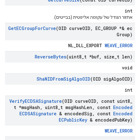
int
אחזור הגודל של עקומה אליפטית (בבייטים).
Get
ECGroup
For
Curve
(OID curve
OID
,
EC
_
GROUP *& ec
Group)
NL_DLL_EXPORT
WEAVE_ERROR
Reverse
Bytes
(uint8
_
t *buf
,
size
_
t len)
void
Sha
NIDFrom
Sig
Algo
OID
(OID sig
Algo
OID)
int
Verify
ECDSASignature
(OID curve
OID
,
const uint8
_
t *msg
Hash
,
uint8
_
t msg
Hash
Len
,
const
Encoded
ECDSASignature
& encoded
Sig
,
const
Encoded
ECPublic
Key
& encoded
Pub
Key)
WEAVE_ERROR