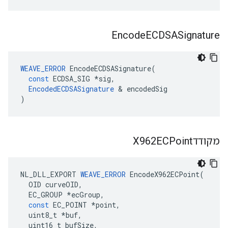
Encode
ECDSASignature
WEAVE_ERROR
EncodeECDSASignature
(
const
ECDSA_SIG
*
sig
,
EncodedECDSASignature
&
encodedSig
)
מקודדX962ECPoint
NL_DLL_EXPORT
WEAVE_ERROR
EncodeX962ECPoint
(
OID
curveOID
,
EC_GROUP
*
ecGroup
,
const
EC_POINT
*
point
,
uint8_t
*
buf
,
uint16_t
bufSize
,