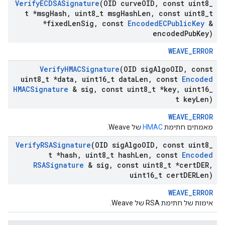
Verify
ECDSASignature
(OID curve
OID
,
const uint8
_
t *msg
Hash
,
uint8
_
t msg
Hash
Len
,
const uint8
_
t
*fixed
Len
Sig
,
const
Encoded
ECPublic
Key
&
encoded
Pub
Key)
WEAVE_ERROR
Verify
HMACSignature
(OID sig
Algo
OID
,
const
uint8
_
t *data
,
uint16
_
t data
Len
,
const
Encoded
HMACSignature
& sig
,
const uint8
_
t *key
,
uint16
_
t key
Len)
WEAVE_ERROR
מאמתים חתימת
HMAC
של Weave.
Verify
RSASignature
(OID sig
Algo
OID
,
const uint8
_
t *hash
,
uint8
_
t hash
Len
,
const
Encoded
RSASignature
& sig
,
const uint8
_
t *cert
DER
,
uint16
_
t cert
DERLen)
WEAVE_ERROR
אימות של חתימת RSA של Weave.