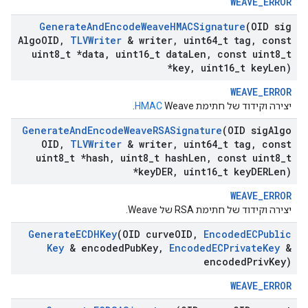
WEAVE_ERROR
Generate
And
Encode
Weave
HMACSignature
(OID sig
Algo
OID
,
TLVWriter
& writer
,
uint64
_
t tag
,
const
uint8
_
t *data
,
uint16
_
t data
Len
,
const uint8
_
t
*key
,
uint16
_
t key
Len)
WEAVE_ERROR
יצירה וקידוד של חתימת
Weave.
HMAC
Generate
And
Encode
Weave
RSASignature
(OID sig
Algo
OID
,
TLVWriter
& writer
,
uint64
_
t tag
,
const
uint8
_
t *hash
,
uint8
_
t hash
Len
,
const uint8
_
t
*key
DER
,
uint16
_
t key
DERLen)
WEAVE_ERROR
יצירה וקידוד של חתימת RSA של Weave.
Generate
ECDHKey
(OID curve
OID
,
Encoded
ECPublic
Key
& encoded
Pub
Key
,
Encoded
ECPrivate
Key
&
encoded
Priv
Key)
WEAVE_ERROR