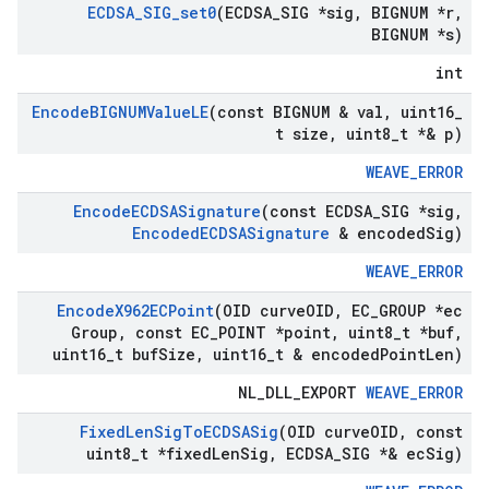
ECDSA
_
SIG
_
set0
(ECDSA
_
SIG *sig
,
BIGNUM *r
,
BIGNUM *s)
int
Encode
BIGNUMValue
LE
(const BIGNUM & val
,
uint16
_
t size
,
uint8
_
t *& p)
WEAVE_ERROR
Encode
ECDSASignature
(const ECDSA
_
SIG *sig
,
Encoded
ECDSASignature
& encoded
Sig)
WEAVE_ERROR
Encode
X962ECPoint
(OID curve
OID
,
EC
_
GROUP *ec
Group
,
const EC
_
POINT *point
,
uint8
_
t *buf
,
uint16
_
t buf
Size
,
uint16
_
t & encoded
Point
Len)
NL_DLL_EXPORT
WEAVE_ERROR
Fixed
Len
Sig
To
ECDSASig
(OID curve
OID
,
const
uint8
_
t *fixed
Len
Sig
,
ECDSA
_
SIG *& ec
Sig)