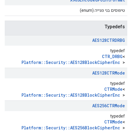
טיפוסים בני מנייה (enum)
Typedefs
AES128CTRDRBG
typedef
CTR_DRBG
<
Platform::Security::AES128BlockCipherEnc
>
AES128CTRMode
typedef
CTRMode
<
Platform::Security::AES128BlockCipherEnc
>
AES256CTRMode
typedef
CTRMode
<
Platform::Security::AES256BlockCipherEnc
>