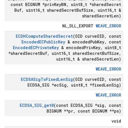
const BIGNUM *priv
Key
BN
,
uint8
_
t *shared
Secret
Buf
,
uint16
_
t shared
Secret
Buf
Size
,
uint16
_
t &
shared
Secret
Len)
NL_DLL_EXPORT
WEAVE_ERROR
ECDHCompute
Shared
Secret
(OID curve
OID
,
const
Encoded
ECPublic
Key
& encoded
Pub
Key
,
const
Encoded
ECPrivate
Key
& encoded
Priv
Key
,
uint8
_
t
*shared
Secret
Buf
,
uint16
_
t shared
Secret
Buf
Size
,
uint16
_
t & shared
Secret
Len)
WEAVE_ERROR
ECDSASig
To
Fixed
Len
Sig
(OID curve
OID
,
const
ECDSA
_
SIG *ec
Sig
,
uint8
_
t *fixed
Len
Sig)
WEAVE_ERROR
ECDSA
_
SIG
_
get0
(const ECDSA
_
SIG *sig
,
const
BIGNUM **pr
,
const BIGNUM **ps)
void