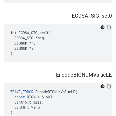
ECDSA
_
SIG
_
set0
int ECDSA_SIG_set0(

  ECDSA_SIG *sig,

  BIGNUM *r,

  BIGNUM *s

)
Encode
BIGNUMValue
LE
WEAVE_ERROR
EncodeBIGNUMValueLE
(
const
BIGNUM
&
val
,
uint16_t
size
,
uint8_t
*&
p
)