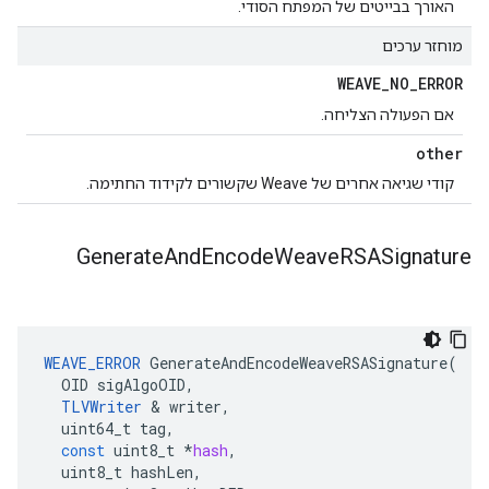
האורך בבייטים של המפתח הסודי.
מוחזר ערכים
WEAVE
_
NO
_
ERROR
אם הפעולה הצליחה.
other
קודי שגיאה אחרים של Weave שקשורים לקידוד החתימה.
Generate
And
Encode
Weave
RSASignature
WEAVE_ERROR
GenerateAndEncodeWeaveRSASignature
(
OID
sigAlgoOID
,
TLVWriter
&
writer
,
uint64_t
tag
,
const
uint8_t
*
hash
,
uint8_t
hashLen
,