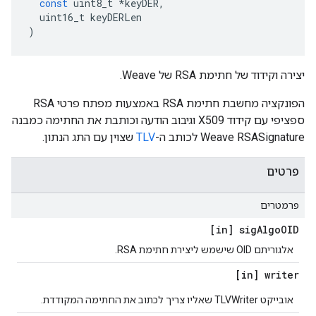
const
uint8_t
*
keyDER
,
uint16_t
keyDERLen
)
יצירה וקידוד של חתימת RSA של Weave.
הפונקציה מחשבת חתימת RSA באמצעות מפתח פרטי RSA
ספציפי עם קידוד X509 וגיבוב הודעה וכותבת את החתימה כמבנה
Weave RSASignature לכותב ה-
TLV
שצוין עם התג הנתון.
פרטים
פרמטרים
[in] sig
Algo
OID
אלגוריתם OID שישמש ליצירת חתימת RSA.
[in] writer
אובייקט TLVWriter שאליו צריך לכתוב את החתימה המקודדת.