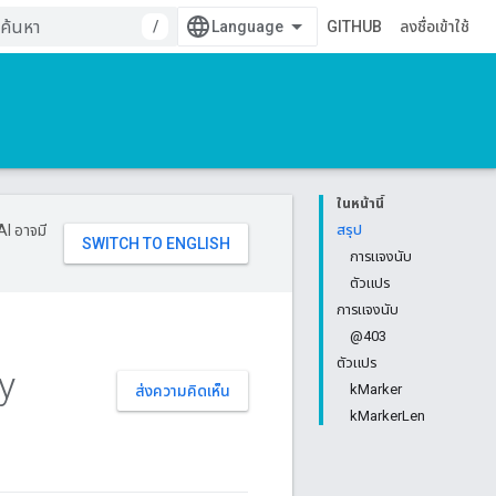
/
GITHUB
ลงชื่อเข้าใช้
ในหน้านี้
AI อาจมี
สรุป
การแจงนับ
ตัวแปร
การแจงนับ
@403
ตัวแปร
y
kMarker
ส่งความคิดเห็น
kMarkerLen