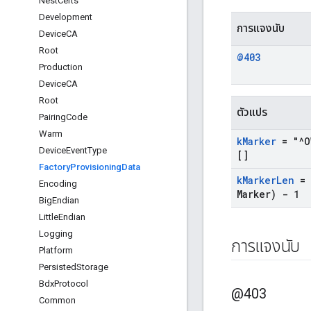
Nest
Certs
Development
การแจงนับ
Device
CA
Root
@403
Production
Device
CA
Root
ตัวแปร
Pairing
Code
Warm
k
Marker
= "^O
Device
Event
Type
[]
Factory
Provisioning
Data
k
Marker
Len
=
Encoding
Marker) - 1
Big
Endian
Little
Endian
Logging
การแจงนับ
Platform
Persisted
Storage
Bdx
Protocol
@403
Common