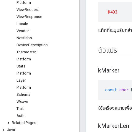
Platform
View
Request
@403
View
Response
Locale
แท็กที่ระบุบริบท
Vendor
Nestlabs
Device
Description
ตัวแปร
Thermostat
Platform
Stats
k
Marker
Platform
Layer
Platform
const
char
Schema
Weave
ใช้เครื่องหมายเพ
Trait
Auth
Related Pages
k
Marker
Len
Java