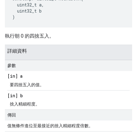
uint32_t
a
,
uint32_t
b
)
執行朝 0 的四捨五入。
詳細資料
參數
[in] a
要四捨五入的值。
[in] b
捨入精細程度。
傳回
值無條件進位至最接近的捨入精細程度倍數。