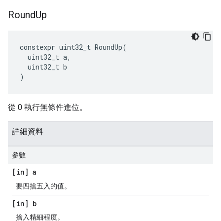
Round
Up
constexpr
uint32_t
RoundUp
(
uint32_t
a
,
uint32_t
b
)
從 0 執行無條件進位。
詳細資料
參數
[in] a
要四捨五入的值。
[in] b
捨入精細程度。