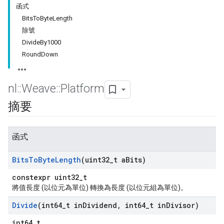
函式
BitsToByteLength
除號
DivideBy1000
RoundDown
nl
::
Weave
::
Platform
摘要
函式
Bits
To
Byte
Length
(uint32
_
t a
Bits)
constexpr uint32_t
將值長度 (以位元為單位) 轉換為長度 (以位元組為單位)。
Divide
(int64
_
t in
Dividend
,
int64
_
t in
Divisor)
int64_t