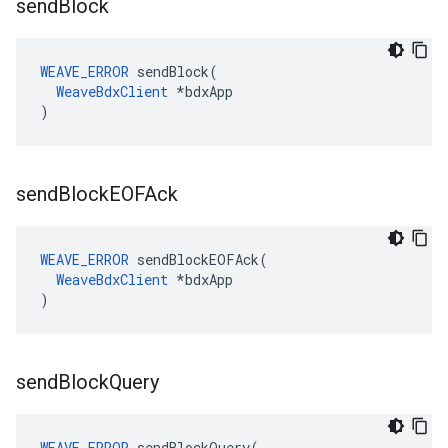
send
Block
WEAVE_ERROR
 sendBlock(

WeaveBdxClient
 *bdxApp

)
send
Block
EOFAck
WEAVE_ERROR
 sendBlockEOFAck(

WeaveBdxClient
 *bdxApp

)
send
Block
Query
WEAVE_ERROR
 sendBlockQuery(
