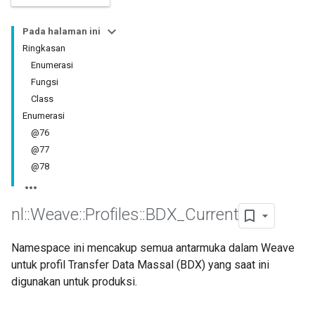
Pada halaman ini
Ringkasan
Enumerasi
Fungsi
Class
Enumerasi
@76
@77
@78
nl
::
Weave
::
Profiles
::
BDX
_
Current
Namespace ini mencakup semua antarmuka dalam Weave
untuk profil Transfer Data Massal (BDX) yang saat ini
digunakan untuk produksi.