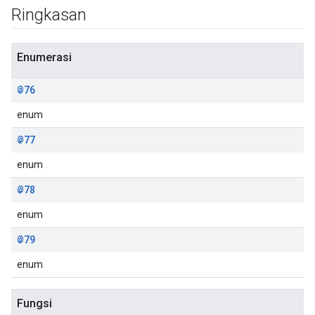
Ringkasan
Enumerasi
@76
enum
@77
enum
@78
enum
@79
enum
Fungsi