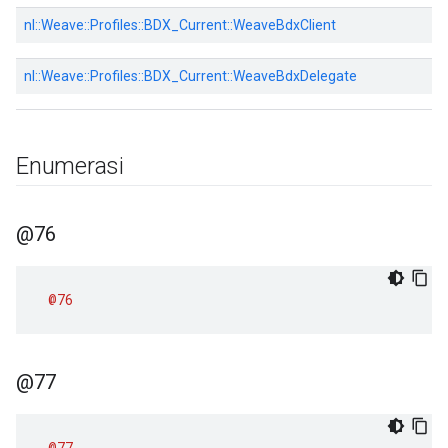
nl::
Weave::
Profiles::
BDX_Current::
WeaveBdxClient
nl::
Weave::
Profiles::
BDX_Current::
WeaveBdxDelegate
Enumerasi
@76
@76
@77
@77