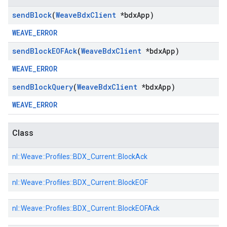
send
Block
(
Weave
Bdx
Client
*bdx
App)
WEAVE_ERROR
send
Block
EOFAck
(
Weave
Bdx
Client
*bdx
App)
WEAVE_ERROR
send
Block
Query
(
Weave
Bdx
Client
*bdx
App)
WEAVE_ERROR
Class
nl::
Weave::
Profiles::
BDX_Current::
BlockAck
nl::
Weave::
Profiles::
BDX_Current::
BlockEOF
nl::
Weave::
Profiles::
BDX_Current::
BlockEOFAck