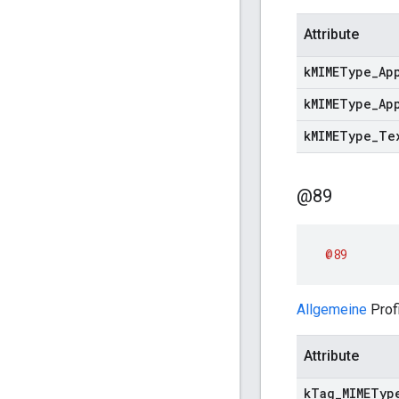
Attribute
k
MIMEType
_
Ap
k
MIMEType
_
Ap
k
MIMEType
_
Te
@89
@89
Allgemeine
Prof
Attribute
k
Tag
_
MIMETyp