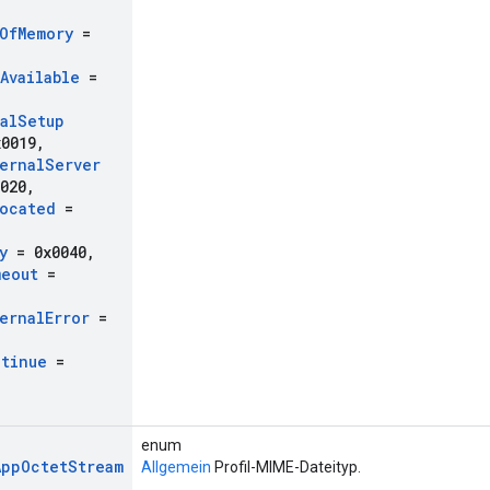
Of
Memory
=
Available
=
al
Setup
0019
,
ernal
Server
020
,
ocated
=
y
= 0x0040
,
meout
=
ernal
Error
=
tinue
=
enum
App
Octet
Stream
Allgemein
Profil-MIME-Dateityp.