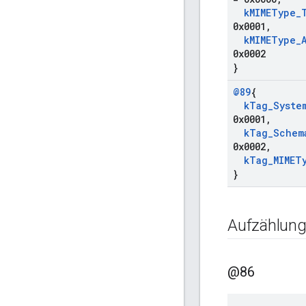
k
MIMEType
_
0x0001
,
k
MIMEType
_
0x0002
}
@89
{
k
Tag
_
Syste
0x0001
,
k
Tag
_
Schem
0x0002
,
k
Tag
_
MIMET
}
Aufzählun
@86