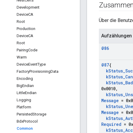
Nest
Certs
Zusammen
Development
Device
CA
Über die Benutz
Root
Production
Aufzählungen
Device
CA
Root
@86
Pairing
Code
Warm
Device
Event
Type
@87
{
k
Status
_
Suc
Factory
Provisioning
Data
k
Status
_
Ca
Encoding
k
Status
_
Bad
Big
Endian
0x0010
,
Little
Endian
k
Status
_
Uns
Logging
Message
= 0x0
k
Status
_
Un
Platform
Message
= 0x0
Persisted
Storage
k
Status
_
Aut
Bdx
Protocol
Required
= 0x
Common
k
Status
_
Acc