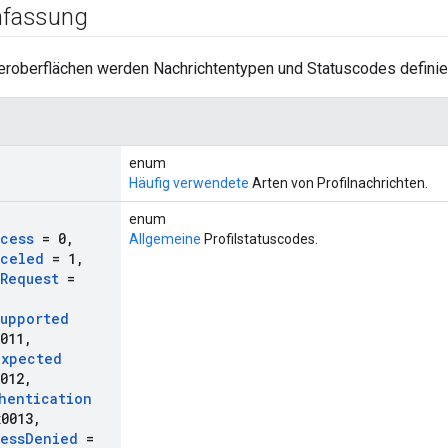
fassung
eroberflächen werden Nachrichtentypen und Statuscodes definier
enum
Häufig verwendete
Arten von Profilnachrichten.
enum
cess
= 0
,
Allgemeine
Profilstatuscodes.
nceled
= 1
,
Request
=
upported
011
,
expected
012
,
hentication
0013
,
ess
Denied
=