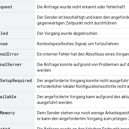
equest
Die Anfrage wurde nicht erkannt oder fehlerhaft.
Der Sender ist beschäftigt und kann den angefor
gegenwärtigen Zeitpunkt nicht durchführen.
eled
Der Vorgang wurde abgebrochen.
inue
Kontextspezifisches Signal, um fortzufahren.
nal
Error
Ein interner Fehler hat den Abschluss eines Vorgan
nal
Server
Die Anfrage konnte aufgrund von Problemen auf 
werden.
Setup
Required
Der angeforderte Vorgang konnte nicht ausgeführ
erforderlicher lokaler Konfigurationsschritte nich
vailable
Der angeforderte Vorgang kann aufgrund des aktu
ausgeführt werden.
Memory
Dem Sender stehen nur noch wenige Arbeitsspeic
er kann den angeforderten Vorgang zum jetzigen Z
cated