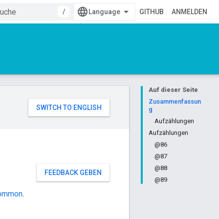
/
GITHUB
ANMELDEN
Auf dieser Seite
Zusammenfassun
g
Aufzählungen
Aufzählungen
@86
@87
@88
FEEDBACK GEBEN
@89
ommon
.