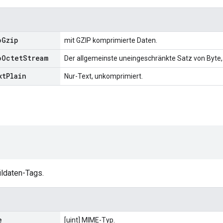
p
Gzip
mit GZIP komprimierte Daten.
p
Octet
Stream
Der allgemeinste uneingeschränkte Satz von Byte, en
xt
Plain
Nur-Text, unkomprimiert.
ildaten-Tags.
e
[uint] MIME-Typ.