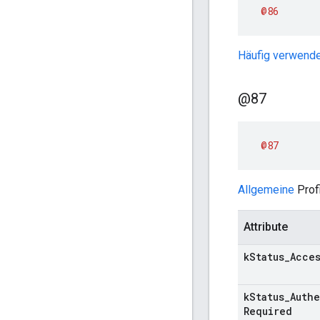
@86
Häufig verwend
@87
@87
Allgemeine
Prof
Attribute
k
Status
_
Acce
k
Status
_
Auth
Required