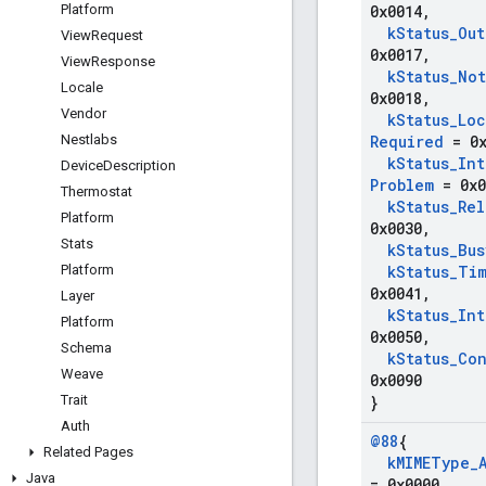
Platform
0x0014
,
k
Status
_
Out
View
Request
0x0017
,
View
Response
k
Status
_
Not
Locale
0x0018
,
Vendor
k
Status
_
Loc
Nestlabs
Required
= 0x
k
Status
_
Int
Device
Description
Problem
= 0x0
Thermostat
k
Status
_
Rel
Platform
0x0030
,
Stats
k
Status
_
Bus
Platform
k
Status
_
Ti
0x0041
,
Layer
k
Status
_
Int
Platform
0x0050
,
Schema
k
Status
_
Con
Weave
0x0090
Trait
}
Auth
@88
{
Related Pages
k
MIMEType
_
Java
= 0x0000
,