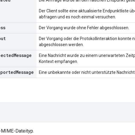
Die Anfrage wurde an den falschen Endpunkt gese
Der Client sollte eine aktualisierte Endpunktliste 
abfragen und es noch einmal versuchen.
ess
Der Vorgang wurde ohne Fehler abgeschlossen.
out
Der Vorgang oder die Protokollinteraktion konnte n
abgeschlossen werden.
pected
Message
Eine Nachricht wurde zu einem unerwarteten Zeit
Kontext empfangen.
pported
Message
Eine unbekannte oder nicht unterstützte Nachric
l-MIME-Dateityp.