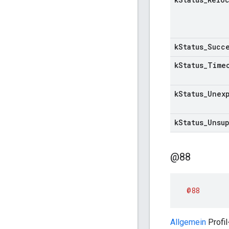
k
Status
_
Succ
k
Status
_
Time
k
Status
_
Unex
k
Status
_
Unsu
@88
@88
Allgemein
Profi