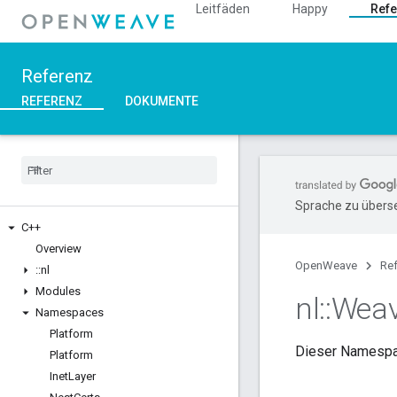
Leitfäden
Happy
Refe
Referenz
REFERENZ
DOKUMENTE
Sprache zu überse
C++
Overview
OpenWeave
Re
::
nl
Modules
nl
::
Wea
Namespaces
Platform
Dieser Namespac
Platform
Inet
Layer