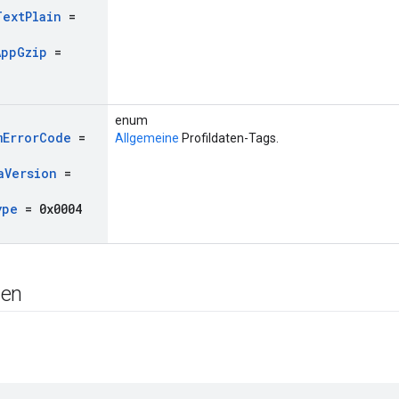
Text
Plain
=
App
Gzip
=
enum
m
Error
Code
=
Allgemeine
Profildaten-Tags.
a
Version
=
ype
= 0x0004
gen