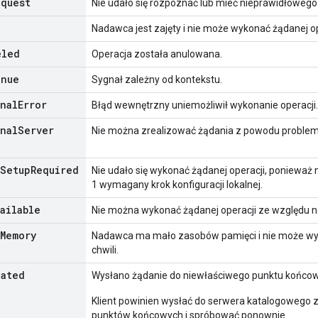
equest
Nie udało się rozpoznać lub mieć nieprawidłowego
Nadawca jest zajęty i nie może wykonać żądanej ope
eled
Operacja została anulowana.
inue
Sygnał zależny od kontekstu.
nal
Error
Błąd wewnętrzny uniemożliwił wykonanie operacji.
nal
Server
Nie można zrealizować żądania z powodu proble
Setup
Required
Nie udało się wykonać żądanej operacji, ponieważ 
1 wymagany krok konfiguracji lokalnej.
vailable
Nie można wykonać żądanej operacji ze względu n
Memory
Nadawca ma mało zasobów pamięci i nie może wyk
chwili.
cated
Wysłano żądanie do niewłaściwego punktu końco
Klient powinien wysłać do serwera katalogowego z
punktów końcowych i spróbować ponownie.