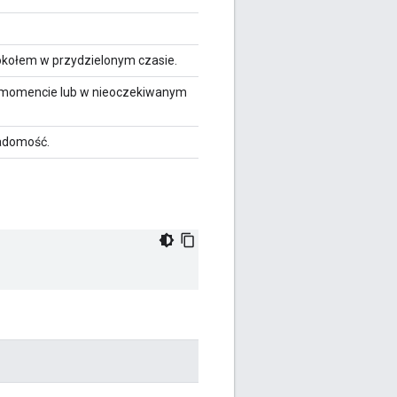
otokołem w przydzielonym czasie.
 momencie lub w nieoczekiwanym
adomość.