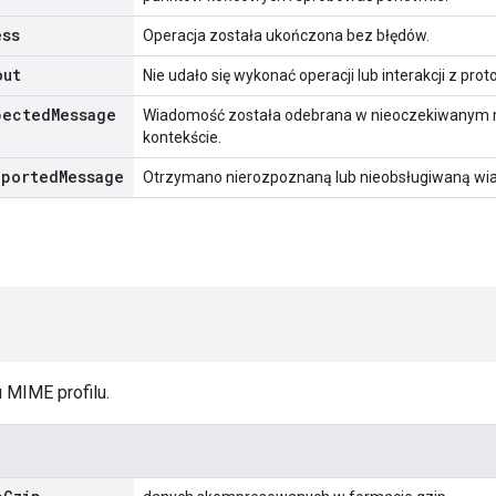
ess
Operacja została ukończona bez błędów.
out
Nie udało się wykonać operacji lub interakcji z pr
pected
Message
Wiadomość została odebrana w nieoczekiwanym
kontekście.
pported
Message
Otrzymano nierozpoznaną lub nieobsługiwaną wi
u MIME profilu.