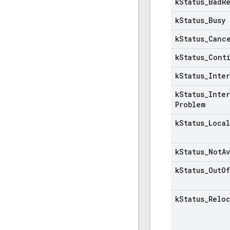
k
Status
_
Bad
R
k
Status
_
Busy
k
Status
_
Canc
k
Status
_
Cont
k
Status
_
Inter
k
Status
_
Inter
Problem
k
Status
_
Local
k
Status
_
Not
A
k
Status
_
Out
Of
k
Status
_
Relo