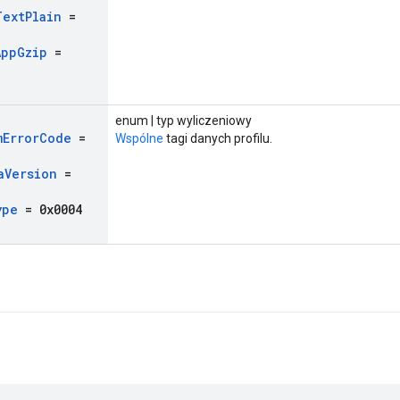
Text
Plain
=
App
Gzip
=
enum | typ wyliczeniowy
m
Error
Code
=
Wspólne
tagi danych profilu.
a
Version
=
ype
= 0x0004