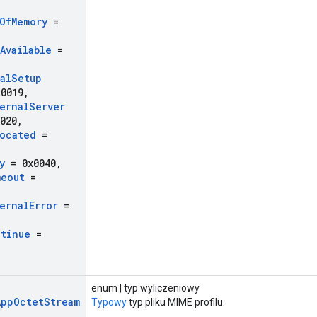
Of
Memory
=
Available
=
al
Setup
0019
,
ernal
Server
020
,
ocated
=
y
= 0x0040
,
meout
=
ernal
Error
=
tinue
=
enum | typ wyliczeniowy
App
Octet
Stream
Typowy
typ pliku MIME profilu.