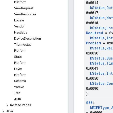
Platform
0x0014
,
k
Status
_
Out
View
Request
0x0017
,
View
Response
k
Status
_
Not
Locale
0x0018
,
Vendor
k
Status
_
Loc
Nestlabs
Required
= 0x
k
Status
_
Int
Device
Description
Problem
= 0x0
Thermostat
k
Status
_
Rel
Platform
0x0030
,
Stats
k
Status
_
Bus
Platform
k
Status
_
Ti
0x0041
,
Layer
k
Status
_
Int
Platform
0x0050
,
Schema
k
Status
_
Con
Weave
0x0090
Trait
}
Auth
@88
{
Related Pages
k
MIMEType
_
Java
= 0x0000
,