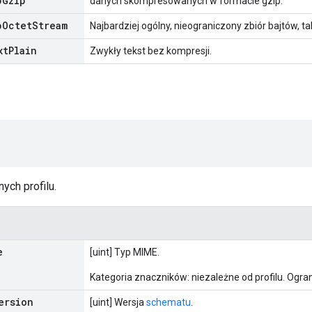
p
Gzip
danych skompresowanych w formacie gzip.
p
Octet
Stream
Najbardziej ogólny, nieograniczony zbiór bajtów, tak
xt
Plain
Zwykły tekst bez kompresji.
nych profilu.
e
[uint] Typ MIME.
Kategoria znaczników: niezależne od profilu. Ogran
ersion
[uint] Wersja
schematu
.