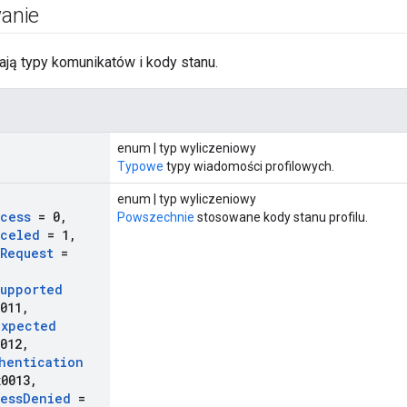
anie
lają typy komunikatów i kody stanu.
enum | typ wyliczeniowy
Typowe
typy wiadomości profilowych.
enum | typ wyliczeniowy
cess
= 0
,
Powszechnie
stosowane kody stanu profilu.
nceled
= 1
,
Request
=
upported
011
,
expected
012
,
hentication
0013
,
ess
Denied
=