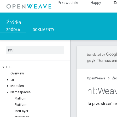
Przewodniki
Happy
Ź
Źródła
ŹRÓDŁA
DOKUMENTY
język. Tłumaczen
C++
Overview
OpenWeave
Źr
::
nl
Modules
nl
::
Wea
Namespaces
Platform
Ta przestrzeń n
Platform
Inet
Layer