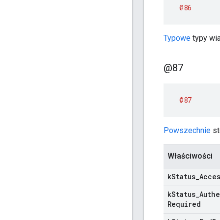
@86
Typowe
typy wia
@87
@87
Powszechnie
st
Właściwości
k
Status
_
Acce
k
Status
_
Auth
Required