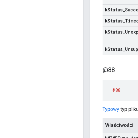
k
Status
_
Succ
k
Status
_
Time
k
Status
_
Unex
k
Status
_
Unsu
@88
@88
Typowy
typ plik
Właściwości