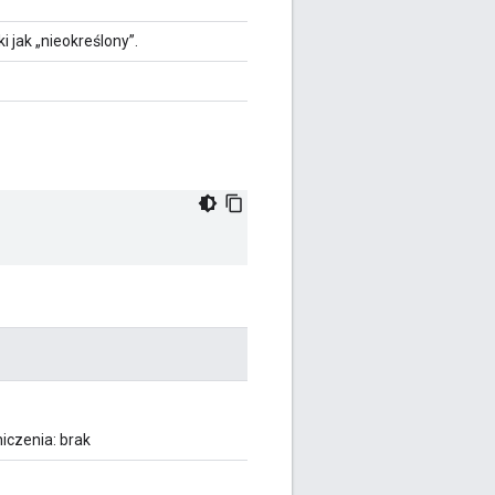
i jak „nieokreślony”.
iczenia: brak