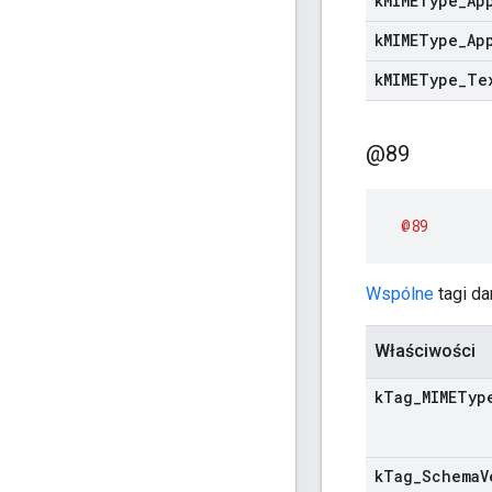
k
MIMEType
_
Ap
k
MIMEType
_
Ap
k
MIMEType
_
Te
@89
@89
Wspólne
tagi da
Właściwości
k
Tag
_
MIMETyp
k
Tag
_
Schema
V