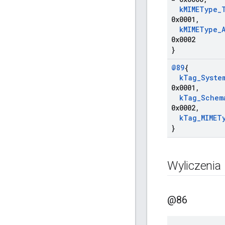
k
MIMEType
_
0x0001
,
k
MIMEType
_
0x0002
}
@89
{
k
Tag
_
Syste
0x0001
,
k
Tag
_
Schem
0x0002
,
k
Tag
_
MIMET
}
Wyliczenia
@86