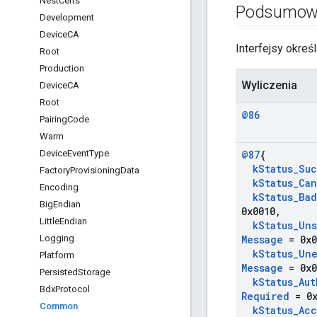
Nest
Certs
Podsumow
Development
Device
CA
Interfejsy okreś
Root
Production
Wyliczenia
Device
CA
Root
@86
Pairing
Code
Warm
Device
Event
Type
@87
{
k
Status
_
Suc
Factory
Provisioning
Data
k
Status
_
Ca
Encoding
k
Status
_
Bad
Big
Endian
0x0010
,
Little
Endian
k
Status
_
Uns
Logging
Message
= 0x0
k
Status
_
Un
Platform
Message
= 0x0
Persisted
Storage
k
Status
_
Aut
Bdx
Protocol
Required
= 0x
Common
k
Status
_
Acc