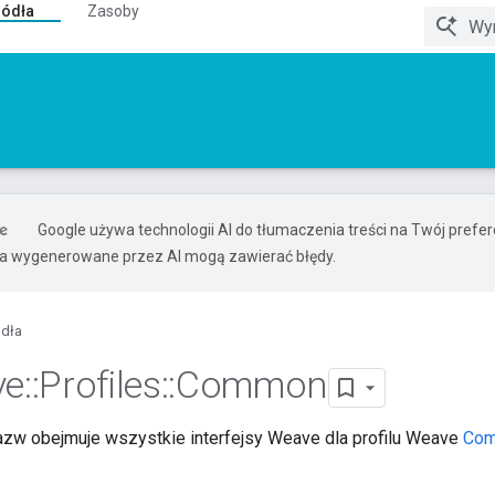
ródła
Zasoby
Google używa technologii AI do tłumaczenia treści na Twój pref
ia wygenerowane przez AI mogą zawierać błędy.
ódła
ve
::
Profiles
::
Common
azw obejmuje wszystkie interfejsy Weave dla profilu Weave
Co