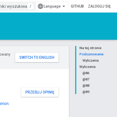
/
GITHUB
ZALOGUJ SIĘ
Na tej stronie
erowany
Podsumowanie
Wyliczenia
Wyliczenia
@86
@87
@88
@89
PRZEŚLIJ OPINIĘ
mmon
.