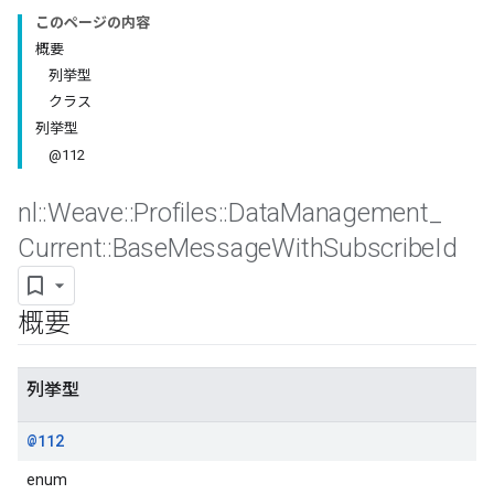
このページの内容
概要
列挙型
クラス
列挙型
@112
nl
::
Weave
::
Profiles
::
Data
Management
_
Current
::
Base
Message
With
Subscribe
Id
Id
概要
列挙型
@112
enum