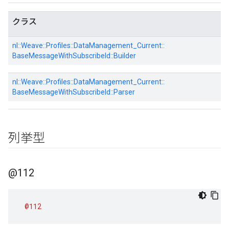
クラス
nl::
Weave::
Profiles::
DataManagement_Current::
BaseMessageWithSubscribeId::
Builder
nl::
Weave::
Profiles::
DataManagement_Current::
BaseMessageWithSubscribeId::
Parser
列挙型
@112
@112