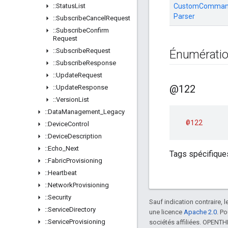
::
Status
List
CustomCommand
Parser
::
Subscribe
Cancel
Request
::
Subscribe
Confirm
Request
::
Subscribe
Request
Énumérati
::
Subscribe
Response
::
Update
Request
@122
::
Update
Response
::
Version
List
::
Data
Management
_
Legacy
@122
::
Device
Control
::
Device
Description
::
Echo
_
Next
Tags spécifique
::
Fabric
Provisioning
::
Heartbeat
::
Network
Provisioning
::
Security
Sauf indication contraire, 
::
Service
Directory
une licence
Apache 2.0
. P
::
Service
Provisioning
sociétés affiliées. OPENT