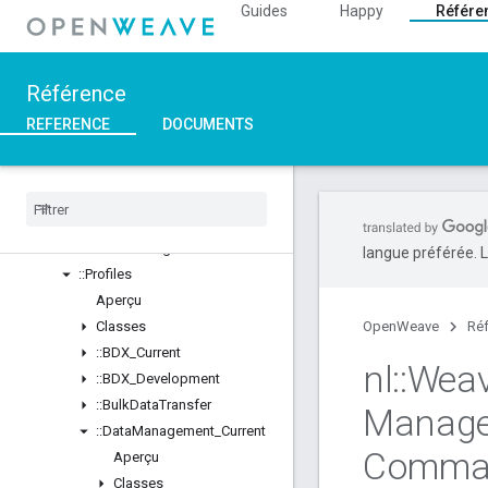
Guides
Happy
Référe
::Inet
::Weave
Aperçu
Référence
Classes
Structs
REFERENCE
DOCUMENTS
Unions
::
ASN1
::
Crypto
::
Device
Layer
::
Device
Manager
langue préférée. L
::
Profiles
Aperçu
Classes
OpenWeave
Ré
::
BDX
_
Current
nl
::
Wea
::
BDX
_
Development
::
Bulk
Data
Transfer
Manag
::
Data
Management
_
Current
Comma
Aperçu
Classes