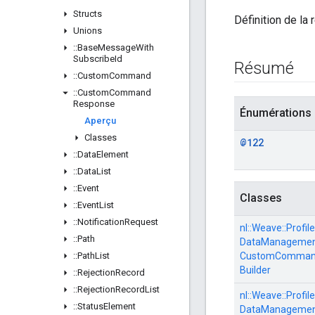
Structs
Définition de la
Unions
::
Base
Message
With
Subscribe
Id
Résumé
::
Custom
Command
::
Custom
Command
Response
Énumérations
Aperçu
Classes
@122
::
Data
Element
::
Data
List
::
Event
Classes
::
Event
List
::
Notification
Request
nl::
Weave::
Profile
::
Path
DataManagement
::
Path
List
CustomCommand
Builder
::
Rejection
Record
::
Rejection
Record
List
nl::
Weave::
Profile
::
Status
Element
DataManagement