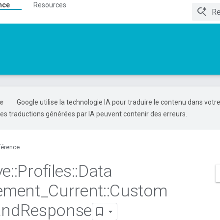
nce
Resources
Google utilise la technologie IA pour traduire le contenu dans votr
es traductions générées par IA peuvent contenir des erreurs.
férence
ve
::
Profiles
::
Data
ement
_
Current
::
Custom
nd
Response