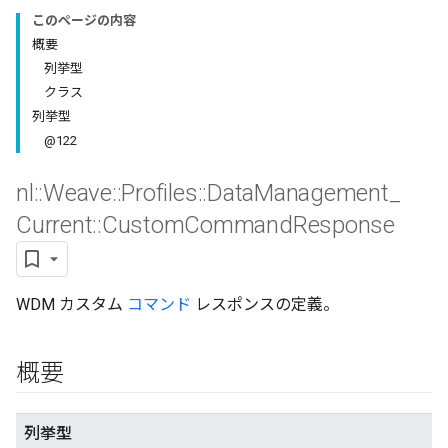
このページの内容
概要
列挙型
クラス
列挙型
@122
nl
::
Weave
::
Profiles
::
Data
Management
_
Current
::
Custom
Command
Response
Id
WDM カスタム
コマンド
レスポンスの定義。
概要
列挙型