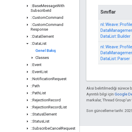
::
Base
Message
With
Subscribe
Id
Sınıflar
::
Custom
Command
nl::
Weave::
Profile
::
Custom
Command
Response
DataManagement
DataList::
Builder
::
Data
Element
::
Data
List
nl::
Weave::
Profile
Genel Bakış
DataManagement
Classes
DataList::
Parser
::
Event
::
Event
List
::
Notification
Request
::
Path
Aksi belirtilmediği sürece 
::
Path
List
Ayrıntılı bilgi için
Google Dev
::
Rejection
Record
markalar, Thread Group'un ti
::
Rejection
Record
List
Son güncelleme tarihi: 202
::
Status
Element
::
Status
List
::
Subscribe
Cancel
Request