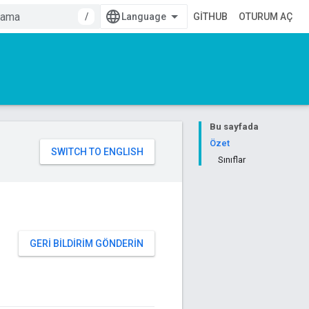
/
GITHUB
OTURUM AÇ
Bu sayfada
Özet
Sınıflar
GERI BILDIRIM GÖNDERIN