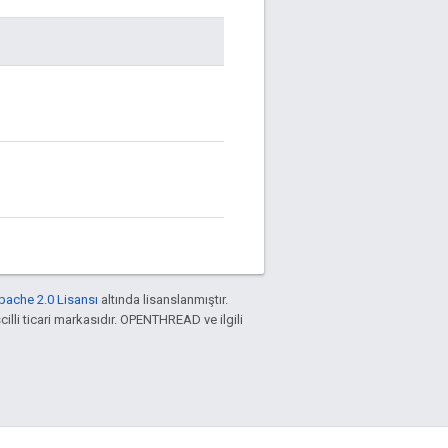
pache 2.0 Lisansı
altında lisanslanmıştır.
cilli ticari markasıdır. OPENTHREAD ve ilgili