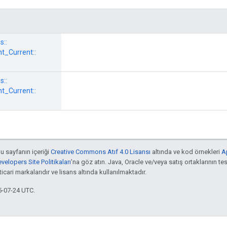
s::
_Current::
s::
_Current::
bu sayfanın içeriği
Creative Commons Atıf 4.0 Lisansı
altında ve kod örnekleri
A
elopers Site Politikaları
'na göz atın. Java, Oracle ve/veya satış ortaklarının tes
cari markalarıdır ve lisans altında kullanılmaktadır.
5-07-24 UTC.