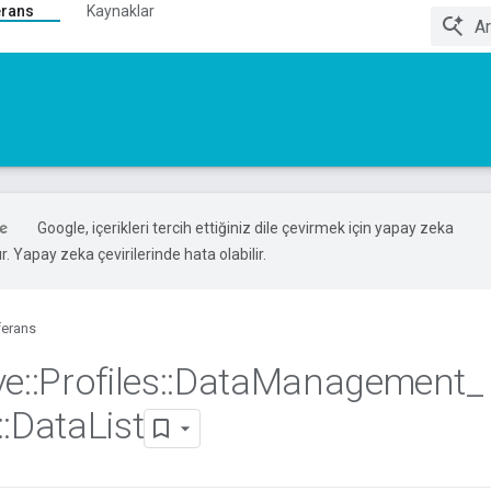
erans
Kaynaklar
Google, içerikleri tercih ettiğiniz dile çevirmek için yapay zeka
ır. Yapay zeka çevirilerinde hata olabilir.
ferans
ve
::
Profiles
::
Data
Management
_
::
Data
List