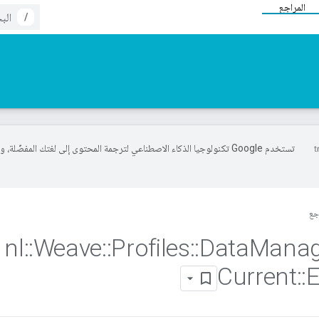
المراجع
/
تستخدم Google تكنولوجيا الذكاء الاصطناعي لترجمة المحتوى إلى لغتك المفضّلة، 
جع
nl
::
Weave
::
Profiles
::
Data
Mana
Current
::
E