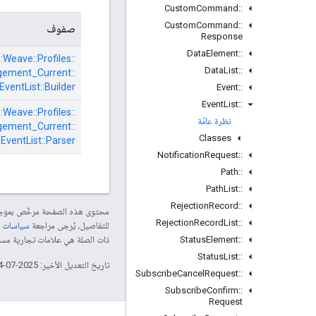
Custom
Command
::
Custom
Command
::
صفوف
Response
Data
Element
::
:
Weave::
Profiles::
Data
List
::
ement_Current::
EventList::
Builder
Event
::
Event
List
::
:
Weave::
Profiles::
نظرة عامّة
ement_Current::
Classes
EventList::
Parser
Notification
Request
::
Path
::
Path
List
::
Rejection
Record
::
محتوى هذه الصفحة مرخّص بمو
Rejection
Record
List
::
للتفاصيل، يُرجى مراجعة
سياسات موقع le Developers
Status
Element
::
ذات الصلة هي علامات تجارية مسجّلة تابعة لشركة Thread Group
Status
List
::
تاريخ التعديل الأخير: 2025-07-24 (حسب التوقيت العالمي المتفَّق عليه)
Subscribe
Cancel
Request
::
Subscribe
Confirm
::
Request