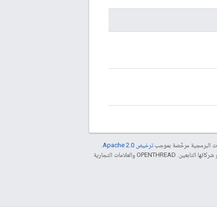
مات البرمجية مرخّصة بموجب
ترخيص Apache 2.0‏
.
. إنّ Java هي علامة تجارية مسجَّلة لشركة Oracle و/أو شركائها التابعين. ‫OPENTHREAD والعلامات التجارية