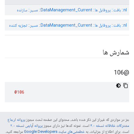
nl:: بافت:: پروفایل ها:: DataManagement_Current:: مسیر:: سازنده
nl:: بافت:: پروفایل ها:: DataManagement_Current:: مسیر:: تجزیه کننده
شمارش ها
@106
@106
جز در مواردی که غیراز این ذکر شده باشد، محتوای این صفحه تحت مجوز
پروانه ارجاع
مشترکات خلاقانه نسخه ۴.۰
است. نمونه کدها نیز دارای مجوز
پروانه آپاچی نسخه ۲.۰
است. برای اطلاع از جزئیات، به
خطمشی‌های سایت Google Developers‏
مراجعه کنید.