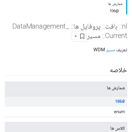
شمارش ها
@106
nl
::
بافت
::
پروفایل ها
::
Data
_
Management
Current
::
مسیر
تعریف
مسیر
WDM
خلاصه
شمارش ها
@106
enum
کلاس ها