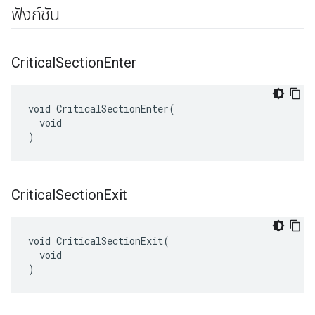
ฟังก์ชัน
Critical
Section
Enter
void CriticalSectionEnter(

  void

)
Critical
Section
Exit
void CriticalSectionExit(

  void

)