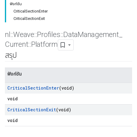
ฟังก์ชัน
CriticalSectionEnter
CriticalSectionExit
nl
::
Weave
::
Profiles
::
Data
Management
_
Current
::
Platform
สรุป
ฟังก์ชัน
Critical
Section
Enter
(void)
void
Critical
Section
Exit
(void)
void