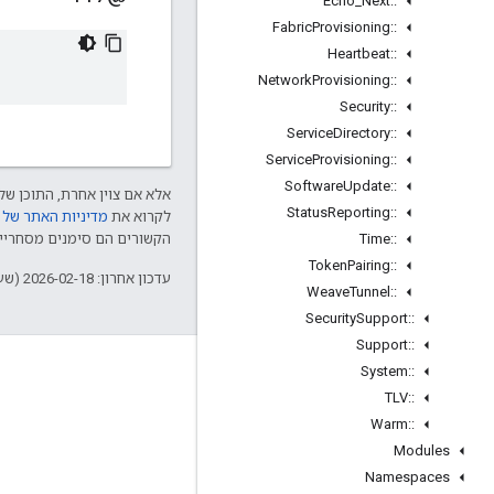
Echo
_
Next
::
Fabric
Provisioning
::
Heartbeat
::
Network
Provisioning
::
Security
::
Service
Directory
::
Service
Provisioning
::
Software
Update
::
אלא אם צוין אחרת, התוכן של 
Status
Reporting
::
לקרוא את
מדיניות האתר של Google Developers‏
Time
::
הקשורים הם סימנים מסחריים של Thread Group והשימוש בהם נע
Token
Pairing
::
עדכון אחרון: 2026-02-18 (שעון UTC).
Weave
Tunnel
::
Security
Support
::
Support
::
GitHub
System
::
TLV
::
OpenWeave
Warm
::
Happy
Modules
OpenThread
Namespaces