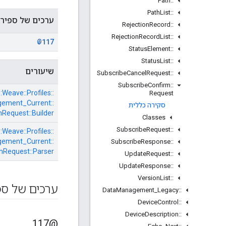
Path
::
Path
List
::
ערכים של ספיר
Rejection
Record
::
Rejection
Record
List
::
@117
Status
Element
::
Status
List
::
שיעורים
Subscribe
Cancel
Request
::
Subscribe
Confirm
::
:
Weave::
Profiles::
Request
ement_Current::
סקירה כללית
mRequest::
Builder
Classes
Subscribe
Request
::
:
Weave::
Profiles::
ement_Current::
Subscribe
Response
::
mRequest::
Parser
Update
Request
::
Update
Response
::
Version
List
::
ערכים של ספ
Data
Management
_
Legacy
::
Device
Control
::
Device
Description
::
@117