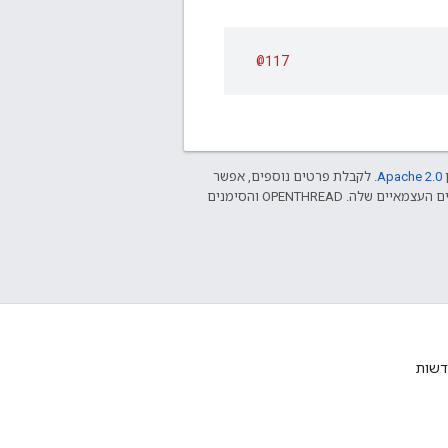
@117
ן
Apache 2.0‏
. לקבלת פרטים נוספים, אפשר
.‏ Java הוא סימן מסחרי רשום של חברת Oracle ו/או של השותפים העצמאיים שלה. ‫OPENTHREAD והסימנים
דשות