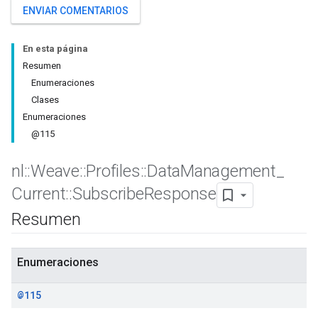
ENVIAR COMENTARIOS
En esta página
Resumen
Enumeraciones
Clases
Enumeraciones
@115
nl
::
Weave
::
Profiles
::
Data
Management
_
Current
::
Subscribe
Response
Id
Resumen
Enumeraciones
@115