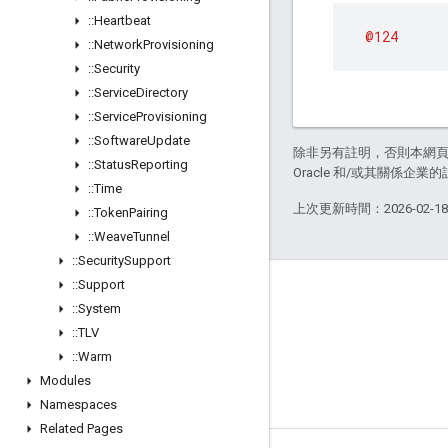
::
Heartbeat
@124
::
Network
Provisioning
::
Security
::
Service
Directory
::
Service
Provisioning
::
Software
Update
除非另有註明，否則本網
::
Status
Reporting
Oracle 和/或其關係企業的
::
Time
上次更新時間：2026-02-1
::
Token
Pairing
::
Weave
Tunnel
::
Security
Support
::
Support
GitHub
::
System
OpenWeave
::
TLV
Happy
::
Warm
Modules
OpenThread
Namespaces
Related Pages