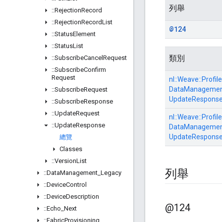
列舉
::
Rejection
Record
::
Rejection
Record
List
@124
::
Status
Element
::
Status
List
類別
::
Subscribe
Cancel
Request
::
Subscribe
Confirm
Request
nl::
Weave::
Profile
DataManagement
::
Subscribe
Request
UpdateResponse
::
Subscribe
Response
::
Update
Request
nl::
Weave::
Profile
::
Update
Response
DataManagement
UpdateResponse
總覽
Classes
::
Version
List
列舉
::
Data
Management
_
Legacy
::
Device
Control
::
Device
Description
@124
::
Echo
_
Next
::
Fabric
Provisioning