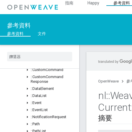
::BDX_Current
指南
Happy
參考資料
::BDX_Development
::BulkDataTransfer
::DataManagement_Current
參考資料
總覽
參考資料
文件
Classes
Structs
Unions
::
Base
Message
With
Subscribe
Id
::
Custom
Command
::
Custom
Command
OpenWeave
參
Response
::
Data
Element
nl
::
Wea
::
Data
List
::
Event
Current
::
Event
List
摘要
::
Notification
Request
::
Path
::
Path
List